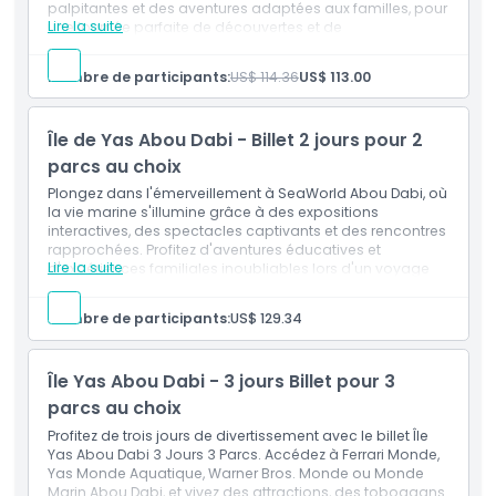
palpitantes et des aventures adaptées aux familles, pour
Inclus
Lire la suite
une journée parfaite de découvertes et de
divertissement.
Ce qui est inclus
Politique enfant/adulte
Nombre de participants:
US$ 114.36
US$ 113.00
Monde Marin Abou Dabi, billet d'une journée avec
entrée unique.
Profitez d'un accès illimité toute la journée à tous les
Heures d'ouverture
Île de Yas Abou Dabi - Billet 2 jours pour 2
manèges et attractions.
Comprend un repas pour une expérience complète.
parcs au choix
Plongez dans l'émerveillement à SeaWorld Abou Dabi, où
Emplacement
la vie marine s'illumine grâce à des expositions
interactives, des spectacles captivants et des rencontres
rapprochées. Profitez d'aventures éducatives et
Politique d'annulation
Lire la suite
d'expériences familiales inoubliables lors d'un voyage
de découverte et d'émerveillement.
Inclus
Nombre de participants:
US$ 129.34
Ce billet donne droit à une admission générale dans
deux des quatre parcs de votre choix, par exemple
Ferrari World, Yas Water World, Warner Bro Abou Dabi
Île Yas Abou Dabi - 3 jours Billet pour 3
& Seaworld Abou Dabi.
Sur une période de deux jours distincts. Vous pouvez
parcs au choix
choisir de l'utiliser durant deux jours consécutifs ou
Profitez de trois jours de divertissement avec le billet Île
dans les six jours calendaires suivant votre première
Yas Abou Dabi 3 Jours 3 Parcs. Accédez à Ferrari Monde,
visite.
Yas Monde Aquatique, Warner Bros. Monde ou Monde
Marin Abou Dabi, et vivez des attractions, des toboggans