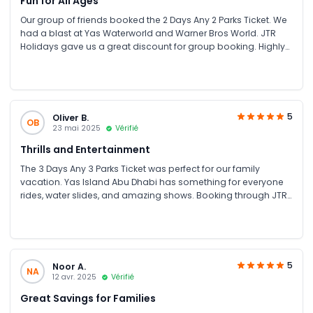
Fun for All Ages
Our group of friends booked the 2 Days Any 2 Parks Ticket. We
had a blast at Yas Waterworld and Warner Bros World. JTR
Holidays gave us a great discount for group booking. Highly
recommend for family fun UAE and friends’ trips!
5
Oliver B.
OB
23 mai 2025
Vérifié
Thrills and Entertainment
The 3 Days Any 3 Parks Ticket was perfect for our family
vacation. Yas Island Abu Dhabi has something for everyone
rides, water slides, and amazing shows. Booking through JTR
Holidays was hassle-free and affordable.
5
Noor A.
NA
12 avr. 2025
Vérifié
Great Savings for Families