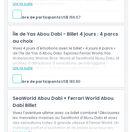
Lire la suite
et des aventures palpitantes.
Inclus
Ce billet donne droit à une admission générale dans
Nombre de participants:
US$ 156.57
trois des quatre parcs de votre choix, c.-à-d. Ferrari
Monde, Yas Monde Aquatique, Warner Bros. Monde
Abou Dabi et Monde Marin Abou Dabi.
Île de Yas Abou Dabi - Billet 4 jours : 4 parcs
Sur une période de trois jours distincts. Vous pouvez
l'utiliser sur trois jours consécutifs ou dans les six
au choix
jours calendaires qui suivent votre première visite.
Vivez 4 jours d'émotions avec le billet « 4 jours 4 parcs »
de l'île de Yas à Abou Dabi. Explorez Ferrari World, Yas
Waterworld, Warner Bros. World et SeaWorld Abou Dabi, et
profitez d'attractions à sensations, de toboggans
Lire la suite
aquatiques et d'un divertissement inoubliable.
Inclus
Ce billet donne droit à l'admission générale dans les
Nombre de participants:
US$ 183.80
4 parcs, c'est-à-dire Ferrari World, Yas Waterworld,
Warner Bros. World & SeaWorld Abou Dabi.
Valable sur 4 jours distincts. Vous pouvez choisir de
SeaWorld Abou Dabi + Ferrari World Abou
l'utiliser sur 4 jours consécutifs ou dans les 6 jours
calendaires suivant votre première visite.
Dabi Billet
Vivez l'aventure ultime avec ce billet combiné ! Découvrez
les merveilles marines au SeaWorld d'Abou Dabi et vivez
des sensations fortes à grande vitesse à Ferrari World. Un
mélange parfait d'excitation et de plaisir pour tous les