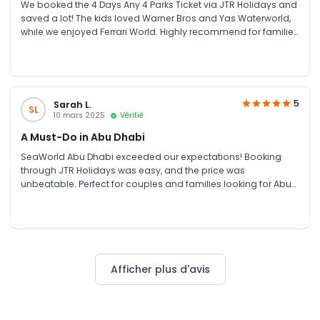
We booked the 4 Days Any 4 Parks Ticket via JTR Holidays and
saved a lot! The kids loved Warner Bros and Yas Waterworld,
while we enjoyed Ferrari World. Highly recommend for families
looking for theme park tickets in Abu Dhabi.
5
Sarah L.
SL
10 mars 2025
Vérifié
A Must-Do in Abu Dhabi
SeaWorld Abu Dhabi exceeded our expectations! Booking
through JTR Holidays was easy, and the price was
unbeatable. Perfect for couples and families looking for Abu
Dhabi attractions and unforgettable experiences.
Afficher plus d'avis