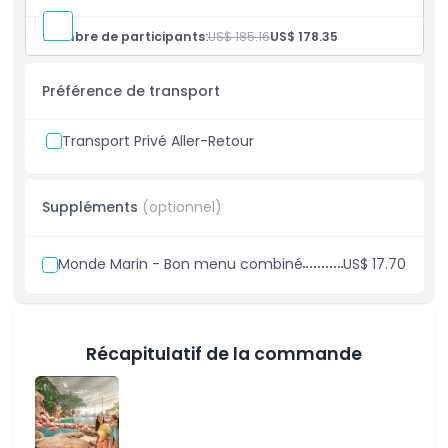
Entrée simple à Yas Monde Aquatique Abou Dabi et à
Monde Marin Abou Dabi.
Nombre de participants:
US$ 185.16
US$ 178.35
Accès illimité à tous les manèges, toboggans et
attractions.
Préférence de transport
Transport Privé Aller-Retour
Suppléments
(optionnel)
Monde Marin - Bon menu combiné
US$ 17.70
Récapitulatif de la commande