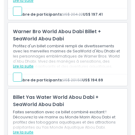
Lire la suite
âges !
Inclus
Entrée unique pour Ferrari World d'Abou Dabi et
Nombre de participants:
US$ 204.22
US$ 197.41
SeaWorld d'Abou Dabi.
Accès illimité à tous les manèges, toboggans et
attractions.
Warner Bro World Abou Dabi Billet +
SeaWorld Abou Dabi
Profitez d'un billet combiné rempli de divertissements
avec les merveilles marines de SeaWorld d'Abu Dhabi et
les personnages emblématiques de Warner Bros. World
d'Abu Dhabi. Vivez des manèges à sensations, des
Lire la suite
spectacles captivants et des aventures aquatiques,
parfait pour les visiteurs de tous âges.
Inclus
Nombre de participants:
US$ 201.50
US$ 194.69
Entrée simple pour Warner Bros. World d'Abu Dhabi et
SeaWorld d'Abu Dhabi.
Accès illimité à tous les manèges, toboggans et
Billet Yas Water World Abou Dabi +
attractions.
SeaWorld Abou Dabi
Faites sensation avec ce billet combiné excitant !
Découvrez la vie marine au Monde Marin Abou Dabi et
profitez des toboggans aquatiques et des attractions
palpitantes au Yas Monde Aquatique Abou Dabi.
Lire la suite
Inclus