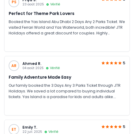
PS
23 août 2025
Vérifié
Perfect for Theme Park Lovers
Booked the Yas Island Abu Dhabi 2 Days Any 2 Parks Ticket. We
visited Ferrari World and Yas Waterworld, both incredible! JTR
Holidays offered a great discount for couples. Highly
recommend for anyone looking for theme park tickets in UAE.
5
Ahmed R.
AR
04 août 2025
Vérifié
Family Adventure Made Easy
Our family booked the 3 Days Any 3 Parks Ticket through JTR
Holidays. We saved a lot compared to buying individual
tickets. Yas Island is a paradise for kids and adults alike.
Smooth booking and excellent customer service!
5
Emily T.
ET
22 juil. 2025
Vérifié