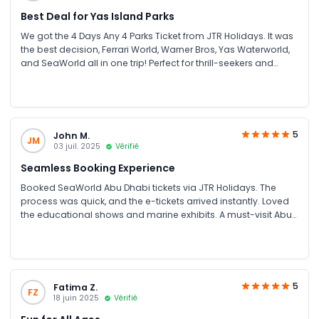
Best Deal for Yas Island Parks
We got the 4 Days Any 4 Parks Ticket from JTR Holidays. It was
the best decision, Ferrari World, Warner Bros, Yas Waterworld,
and SeaWorld all in one trip! Perfect for thrill-seekers and
families. Great savings on group bookings too!
5
John M.
JM
03 juil. 2025
Vérifié
Seamless Booking Experience
Booked SeaWorld Abu Dhabi tickets via JTR Holidays. The
process was quick, and the e-tickets arrived instantly. Loved
the educational shows and marine exhibits. A must-visit Abu
Dhabi attraction for families and couples.
5
Fatima Z.
FZ
18 juin 2025
Vérifié