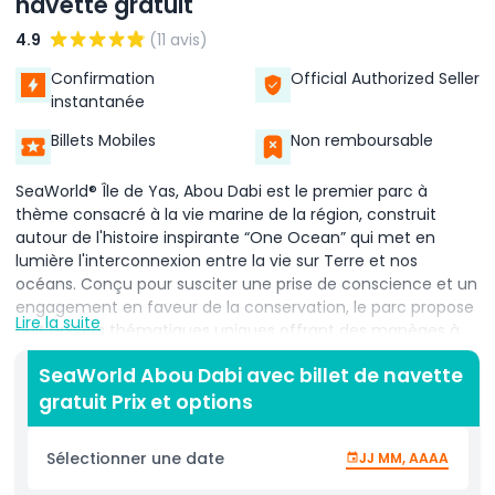
navette gratuit
4.9
(11 avis)
Confirmation
Official Authorized Seller
instantanée
Billets Mobiles
Non remboursable
SeaWorld® Île de Yas, Abou Dabi est le premier parc à
thème consacré à la vie marine de la région, construit
autour de l'histoire inspirante “One Ocean” qui met en
lumière l'interconnexion entre la vie sur Terre et nos
océans. Conçu pour susciter une prise de conscience et un
engagement en faveur de la conservation, le parc propose
Lire la suite
huit univers thématiques uniques offrant des manèges à
sensations, des spectacles immersifs, une restauration de
SeaWorld Abou Dabi avec billet de navette
classe mondiale et des boutiques. SeaWorld Abou Dabi est
gratuit Prix et options
dédié aux normes les plus élevées de bien‑être animal, en
suivant les meilleures pratiques internationales. Ses
habitats de nouvelle génération sont créés avec une
Sélectionner une date
JJ MM, AAAA
technologie de pointe et une approche axée sur le
bien‑être. Une équipe passionnée de vétérinaires, de