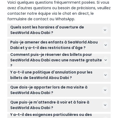
Voici quelques questions fréquemment posées. Si vous
avez d'autres questions ou besoin de précisions, veuillez
contacter notre équipe via le chat en direct, le
formulaire de contact ou WhatsApp.
Quels sont les horaires d'ouverture de
SeaWorld Abou Dabi ?
SeaWorld Abou Dabi est ouvert tous les jours de
Puis-je amener des enfants à SeaWorld Abou
10h00 à 18h00 (susceptible de changement -
Dabi et y a-t-il des restrictions d'âge ?
veuillez confirmer au moment de la réservation).
Comment puis-je réserver des billets pour
Les enfants âgés de 3 ans et moins entrent
Pendant le Ramadan, les heures d'ouverture sont
SeaWorld Abou Dabi avec une navette gratuite
gratuitement et n'ont pas besoin de billet. Les
de 10h00 à 17h00.
?
invités âgés de 11 ans et moins doivent être
Vous pouvez facilement réserver vos billets pour
accompagnés d'un adulte responsable avec un
Y a-t-il une politique d'annulation pour les
SeaWorld Abou Dabi avec le service de navette
billet valide.
billets de SeaWorld Abou Dabi ?
gratuite en ligne ici même sur ce site web. Il suffit
Tous les billets sont non remboursables et non
de sélectionner votre date préférée et de
Que dois-je apporter lors de ma visite à
échangeables, veuillez donc être certain de vos
compléter le processus de réservation sécurisé.
SeaWorld Abou Dabi ?
plans avant de réserver.
Apportez des vêtements et des chaussures
Que puis-je m'attendre à voir et à faire à
confortables adaptées à la marche, un appareil
SeaWorld Abou Dabi ?
photo pour capturer les rencontres incroyables
Y a-t-il des exigences particulières ou des
Attendez-vous à plus de 100 expériences animales,
avec les animaux, ainsi que vos essentiels