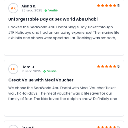
5
Aisha K.
AK
25 sept. 2025
Vérifié
Unforgettable Day at SeaWorld Abu Dhabi
Booked the SeaWorld Abu Dhabi Single Day Ticket through
JTR Holidays and had an amazing experience! The marine life
exhibits and shows were spectacular. Booking was smooth,
and the price was great compared to other sites. Highly
recommend for family fun in UAE
5
Liam H.
LH
10 sept. 2025
Vérifié
Great Value with Meal Voucher
We chose the SeaWorld Abu Dhabi with Meal Voucher Ticket
via JTR Holidays. The meal voucher was a lifesaver for our
family of four. The kids loved the dolphin show! Definitely one
of the best Abu Dhabi attractions for families.
5
Priya S.