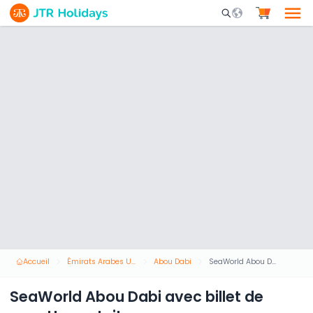
Mobile Search Opene
Accueil
Émirats Arabes Unis
Abou Dabi
SeaWorld Abou Dabi avec billet de navette gratuit
SeaWorld Abou Dabi avec billet de