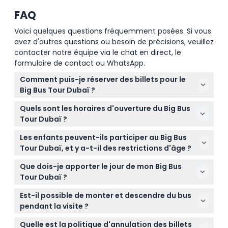
FAQ
Voici quelques questions fréquemment posées. Si vous
avez d'autres questions ou besoin de précisions, veuillez
contacter notre équipe via le chat en direct, le
formulaire de contact ou WhatsApp.
Comment puis-je réserver des billets pour le
Big Bus Tour Dubaï ?
Vous pouvez facilement réserver vos billets en ligne
Quels sont les horaires d'ouverture du Big Bus
ici même sur ce site. Choisissez simplement la
Tour Dubaï ?
durée de votre pass préférée et les options
Le City Tour (itinéraire Rouge) et le Beach Tour
supplémentaires, puis suivez les étapes de
Les enfants peuvent-ils participer au Big Bus
(itinéraire Bleu) ont lieu tous les jours de 9h00 à
paiement pour garantir votre place.
Tour Dubaï, et y a-t-il des restrictions d'âge ?
17h00 avec des bus toutes les 30 à 40 minutes,
Oui, les enfants âgés de 5 à 15 ans doivent avoir un
tandis que le Night Tour part à 18h30 et dure
Que dois-je apporter le jour de mon Big Bus
billet enfant et doivent être accompagnés d'un
environ 1 heure et 45 minutes (sous réserve de
Tour Dubaï ?
adulte, tandis que les enfants de 4 ans et moins
modification — veuillez confirmer au moment de la
Apportez des chaussures de marche confortables,
voyagent gratuitement. Notez que les poussettes
Est-il possible de monter et descendre du bus
réservation).
de la crème solaire, un chapeau et une bouteille
doivent être pliées et rangées sur le pont inférieur.
pendant la visite ?
d'eau pour rester hydraté. De plus, la confirmation
Absolument ! Le Big Bus Tour Dubaï est conçu
de votre billet sur votre téléphone accélérera
Quelle est la politique d'annulation des billets