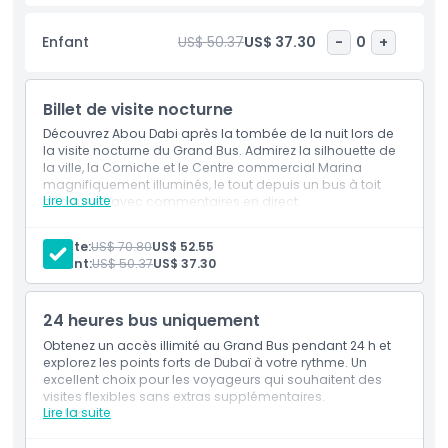
langues, notamment anglais, allemand, espagnol, portugais
brésilien, français, italien, chinois, japonais, arabe, russe,
Enfant
US$ 50.37
US$ 37.30
-
0
+
hindi et farsi. Veuillez noter que les horaires de départ
peuvent changer, pensez donc à vérifier le programme
pour la date sélectionnée.
Billet de visite nocturne
Découvrez Abou Dabi après la tombée de la nuit lors de
la visite nocturne du Grand Bus. Admirez la silhouette de
Points forts
la ville, la Corniche et le Centre commercial Marina
magnifiquement illuminés, le tout depuis un bus à toit
Lire la suite
découvert avec commentaires en direct.
Inclus
Inclus
Visite panoramique nocturne de 1,5 h
Adulte:
US$ 70.80
US$ 52.55
Guides en direct
Enfant:
US$ 50.37
US$ 37.30
Politique enfant/adulte
Voir tous les principaux sites
Application mobile gratuite
24 heures bus uniquement
Heure de prise en charge/dépose
Obtenez un accès illimité au Grand Bus pendant 24 h et
explorez les points forts de Dubaï à votre rythme. Un
excellent choix pour les voyageurs qui souhaitent des
Heures d'ouverture
visites flexibles sans extras supplémentaires.
Lire la suite
Inclus
24 h, montez et descendez librement
À savoir