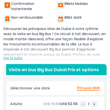
Confirmation
Billets Mobiles
instantanée
Non remboursable
Billet daté
Découvrez les principaux sites de Dubaï à votre rythme
avec la visite en bus Big Bus ! Ce circuit à toit découvert, en
mode monte-descend, offre une façon flexible d'explorer
les monuments incontournables de la ville. Le bus à
impériale à toit découvert Big Bus permet d'apprécier
pleinement le charme unique de Dubaï. Profitez de vues
Lire la suite
incroyables sur des monuments emblématiques tels que
l'imposant Burj Khalifa, le Burj Al Arab, l'Atlantis The Palm et
Visite en bus Big Bus Dubaï Prix et options
l'envoûtant souk aux épices. Le spectaculaire Musée du
Futur, dont le design est inspiré par la calligraphie arabe, est
un point fort à ne pas manquer. Cette visite entièrement
commentée vous emmène à plus de neuf arrêts dans la
Sélectionner une date
12 août 2026
ville, avec des départs quotidiens depuis le Dubai Mall à 10 h,
12 h, 14 h et 16 h. Montez à bord au Dubai Mall ou à n'importe
lequel des neuf arrêts du circuit. Le pont inférieur est
Adulte
US$ 70.80
US$ 52.55
-
1
+
climatisé et le commentaire audio est disponible en 12