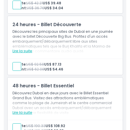
Commentaire préenregistré
Adulte:
US$ 42.21
US$ 39.48
Voir tous les sites incontournables
Enfant:
US$ 36.76
US$ 34.04
Application mobile gratuite
Comment échanger
24 heures - Billet Découverte
Politique d'annulation
Découvrez les principaux sites de Dubaï en une journée
avec le billet Découverte Big Bus. Profitez d'un accès
embarquement/débarquement libre aux sites
emblématiques tels que le Burj Khalifa et la Marina de
Lire la suite
Dubaï, avec commentaire audio guidé.
Inclus
1 jour embarquement et débarquement libres
Adulte:
US$ 92.58
US$ 87.13
Croisière en dhow
Enfant:
US$ 62.08
US$ 54.46
Commentaire préenregistré
Voir tous les sites incontournables
Application mobile gratuite
48 heures - Billet Essentiel
Découvrez Dubaï en deux jours avec le Billet Essentiel
Grand Bus. Visitez des attractions emblématiques
comme la plage de Jumeirah et le centre commercial
Dubaï avec un accès embarquement/débarquement
Lire la suite
illimité et une flexibilité de visite.
Inclus
5 jours d'embarquement et de débarquement
Adulte:
US$ 190.33
US$ 108.92
illimités