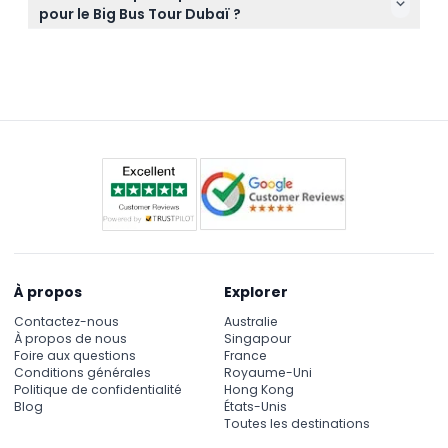
comme une expérience hop-on hop-off, vous
l'embarquement.
pour le Big Bus Tour Dubaï ?
donnant la liberté d'explorer des arrêts comme la
Les billets pour le Big Bus Tour Dubaï ne sont ni
Burj Khalifa, Dubai Marina et bien plus à votre
remboursables ni annulables en aucune
rythme.
circonstance, alors assurez-vous de vos plans
avant de réserver.
À propos
Explorer
Contactez-nous
Australie
À propos de nous
Singapour
Foire aux questions
France
Conditions générales
Royaume-Uni
Politique de confidentialité
Hong Kong
Blog
États-Unis
Toutes les destinations