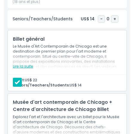
conversation. Parmi les points forts figurent une terrasse
(18 ans et plus)
panoramique avec vue sur la ligne d'horizon, le Café du
MAC proposant une cuisine locale et une boutique unique
Seniors/Teachers/Students
US$ 14
-
0
+
remplie d'articles inspirés par l'art. Que vous soyez un
passionné d'art ou simplement en visite parmi les
attractions de Chicago, le Musée d'Art Contemporain de
Billet général
Chicago offre un parcours inspirant et innovant à travers le
paysage créatif d'aujourd'hui.
Le Musée d'Art Contemporain de Chicago est une
destination de premier plan pour l'art moderne et
contemporain. Situé au centre-ville de Chicago, il
propose des expositions innovantes, des installations
Points forts
Lire la suite
interactives et des performances en direct. Les visiteurs
peuvent explorer des œuvres en constante évolution,
profiter de la vue sur la ville depuis la terrasse et se
Adult:
US$ 22
détendre au café du musée. Un incontournable pour les
Inclus
Seniors/Teachers/Students:
US$ 14
amateurs d'art et les passionnés de culture !
Politique enfant/adulte
Musée d'art contemporain de Chicago +
Centre d'architecture de Chicago Billet
Exclus
Explorez l'art et l'architecture avec un billet pour le Musée
d'art contemporain de Chicago et le Centre
d'architecture de Chicago. Découvrez des chefs-
d'œuvre modernes et des constructions emblématiques
Heures d'ouverture