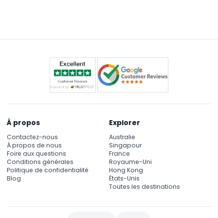
travers la peinture, la sculpture, la photographie, le
cinéma et la performance. De plus, profitez des
expositions interactives, des performances en
direct, des vues magnifiques sur la ville depuis la
terrasse, et d'un café élégant pour vous détendre.
À propos
Explorer
Contactez-nous
Australie
À propos de nous
Singapour
Foire aux questions
France
Conditions générales
Royaume-Uni
Politique de confidentialité
Hong Kong
Blog
États-Unis
Toutes les destinations