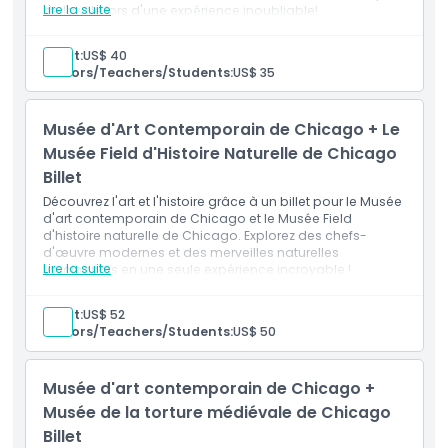
Lire la suite
de la ville lors d'une expérience inoubliable!
À savoir
Adult:
US$ 40
Seniors/Teachers/Students:
US$ 35
Emplacement
Musée d'Art Contemporain de Chicago + Le
Musée Field d'Histoire Naturelle de Chicago
Comment s'y rendre
Billet
Découvrez l'art et l'histoire grâce à un billet pour le Musée
d'art contemporain de Chicago et le Musée Field
Comment échanger
d'histoire naturelle de Chicago. Explorez des chefs-
d'œuvre modernes et des merveilles naturelles
Lire la suite
fascinantes en une seule expérience incroyable !
Politique d'annulation
Adult:
US$ 52
Seniors/Teachers/Students:
US$ 50
Musée d'art contemporain de Chicago +
Musée de la torture médiévale de Chicago
Billet