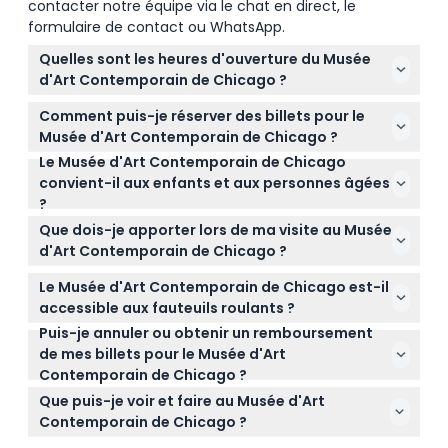
contacter notre équipe via le chat en direct, le
formulaire de contact ou WhatsApp.
Quelles sont les heures d'ouverture du Musée
d'Art Contemporain de Chicago ?
Le MCA Chicago est ouvert le mardi de 10h à 21h, et
Comment puis-je réserver des billets pour le
du mercredi au dimanche de 10h à 17h. Le musée
Musée d'Art Contemporain de Chicago ?
est fermé les lundis et les jours fériés majeurs
Le Musée d'Art Contemporain de Chicago
Vous pouvez facilement réserver vos billets en ligne
comme le Jour de l'An, Thanksgiving et Noël
convient-il aux enfants et aux personnes âgées
directement sur ce site web. Il vous suffit de
(susceptible de changement — veuillez confirmer
?
sélectionner votre date et heure préférées lors du
au moment de la réservation).
Oui ! L'entrée est gratuite pour les enfants de 0 à 18
processus de réservation pour garantir votre place.
Que dois-je apporter lors de ma visite au Musée
ans, et les seniors peuvent obtenir des billets à tarif
d'Art Contemporain de Chicago ?
réduit sur présentation d'une pièce d'identité valide.
Apportez votre billet (imprimé ou sur votre
Le musée offre également des réductions pour les
Le Musée d'Art Contemporain de Chicago est-il
téléphone), une pièce d'identité valide si vous
étudiants, les enseignants, ainsi que certains
accessible aux fauteuils roulants ?
souhaitez bénéficier de réductions, et des
membres des services militaires et d'urgence.
Puis-je annuler ou obtenir un remboursement
Oui, le MCA est accessible aux fauteuils roulants.
chaussures confortables pour parcourir les galeries.
de mes billets pour le Musée d'Art
Pour éviter les escaliers, entrez par le niveau de la
N'oubliez pas votre appareil photo pour capturer les
Contemporain de Chicago ?
place via la boutique du MCA. Des fauteuils roulants
expositions incroyables !
Les billets ne sont ni remboursables ni annulables.
gratuits sont également disponibles selon le
Que puis-je voir et faire au Musée d'Art
Assurez-vous d'utiliser votre billet à la date et à
principe du premier arrivé, premier servi.
Contemporain de Chicago ?
l'heure que vous avez réservées.
Vous découvrirez de l'art contemporain de pointe à