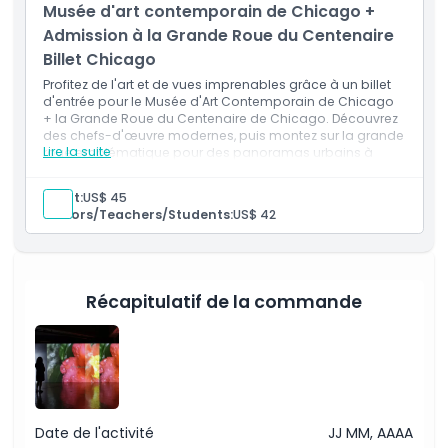
Musée d'art contemporain de Chicago +
Admission à la Grande Roue du Centenaire
Billet Chicago
Profitez de l'art et de vues imprenables grâce à un billet
d'entrée pour le Musée d'Art Contemporain de Chicago
+ la Grande Roue du Centenaire de Chicago. Découvrez
des chefs-d'œuvre modernes, puis montez sur la grande
Lire la suite
roue emblématique pour des panoramas urbains à
couper le souffle !
Adult:
US$ 45
Seniors/Teachers/Students:
US$ 42
Récapitulatif de la commande
Date de l'activité
JJ MM, AAAA