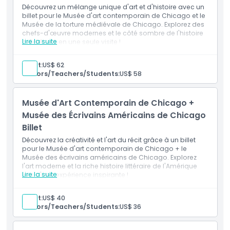
Découvrez un mélange unique d'art et d'histoire avec un
billet pour le Musée d'art contemporain de Chicago et le
Musée de la torture médiévale de Chicago. Explorez des
chefs-d'œuvre modernes et le côté sombre de l'histoire
Lire la suite
médiévale en une seule visite !
Adult:
US$ 62
Seniors/Teachers/Students:
US$ 58
Musée d'Art Contemporain de Chicago +
Musée des Écrivains Américains de Chicago
Billet
Découvrez la créativité et l'art du récit grâce à un billet
pour le Musée d'art contemporain de Chicago + le
Musée des écrivains américains de Chicago. Explorez
l'art moderne et la riche histoire littéraire de l'Amérique
Lire la suite
lors d'une expérience inspirante !
Adult:
US$ 40
Seniors/Teachers/Students:
US$ 36