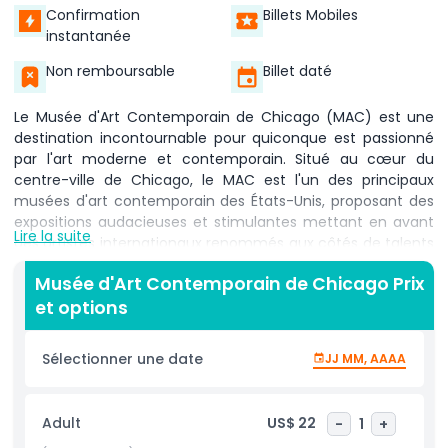
Confirmation
Billets Mobiles
instantanée
Non remboursable
Billet daté
Le Musée d'Art Contemporain de Chicago (MAC) est une
destination incontournable pour quiconque est passionné
par l'art moderne et contemporain. Situé au cœur du
centre-ville de Chicago, le MAC est l'un des principaux
musées d'art contemporain des États-Unis, proposant des
expositions audacieuses et stimulantes mettant en avant
Lire la suite
des artistes internationaux renommés aux côtés de talents
émergents. Les visiteurs peuvent explorer une variété en
Musée d'Art Contemporain de Chicago Prix
constante évolution de peintures, sculptures,
et options
photographies, médias numériques et arts de la
performance, faisant de chaque visite une expérience
nouvelle et captivante. Le MAC est bien plus qu'un musée :
Sélectionner une date
JJ MM, AAAA
c'est un centre culturel dynamique qui accueille des
performances en direct, des projections de films, des
conférences d'artistes et des programmes éducatifs
Adult
US$ 22
-
1
+
interactifs conçus pour stimuler la créativité et la