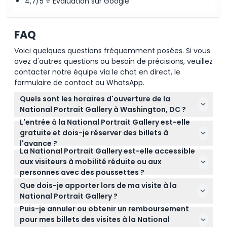
4,7/5 ⭐ Évaluation sur Google
FAQ
Voici quelques questions fréquemment posées. Si vous
avez d'autres questions ou besoin de précisions, veuillez
contacter notre équipe via le chat en direct, le
formulaire de contact ou WhatsApp.
Quels sont les horaires d'ouverture de la
National Portrait Gallery à Washington, DC ?
L'entrée à la National Portrait Gallery est-elle
La National Portrait Gallery est ouverte tous les jours
gratuite et dois-je réserver des billets à
de 11h30 à 19h00, mais elle est fermée le 25
l'avance ?
décembre (sous réserve de modifications —
La National Portrait Gallery est-elle accessible
L'entrée à la National Portrait Gallery est gratuite et
veuillez confirmer au moment de la réservation).
aux visiteurs à mobilité réduite ou aux
aucun billet n'est requis. Vous pouvez réserver des
personnes avec des poussettes ?
visites spéciales ou des expériences directement
Oui, la National Portrait Gallery est conforme à l'ADA
en ligne sur ce site web.
Que dois-je apporter lors de ma visite à la
et accessible aux fauteuils roulants ainsi qu'aux
National Portrait Gallery ?
poussettes, garantissant une visite confortable
Puis-je annuler ou obtenir un remboursement
Apportez une pièce d'identité avec photo si vous
pour tous.
pour mes billets des visites à la National
avez réservé une visite spéciale, et portez des