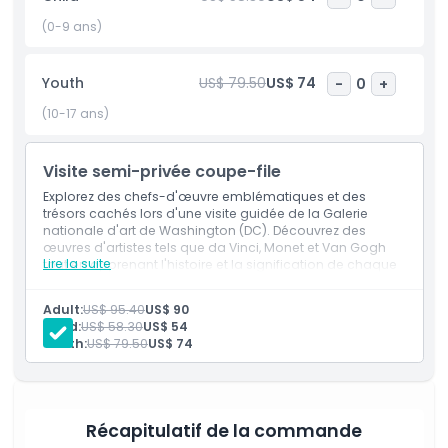
contemporaines, la Galerie nationale du portrait offre une
expérience inoubliable, éducative et inspirante. C'est
(0-9 ans)
véritablement l'une des principales attractions culturelles
de Washington, D.C.
Youth
US$ 79.50
US$ 74
-
0
+
(10-17 ans)
Points forts
Visite semi-privée coupe-file
Inclus
Explorez des chefs-d'œuvre emblématiques et des
trésors cachés lors d'une visite guidée de la Galerie
nationale d'art de Washington (DC). Découvrez des
Politique enfant/adulte
œuvres d'artistes tels que da Vinci, Monet et Van Gogh
Lire la suite
tout en apprenant l'histoire et la signification de chaque
œuvre grâce à un guide expert.
Exclus
Adult:
US$ 95.40
US$ 90
Child:
US$ 58.30
US$ 54
Youth:
US$ 79.50
US$ 74
Heures d'ouverture
À savoir
Récapitulatif de la commande