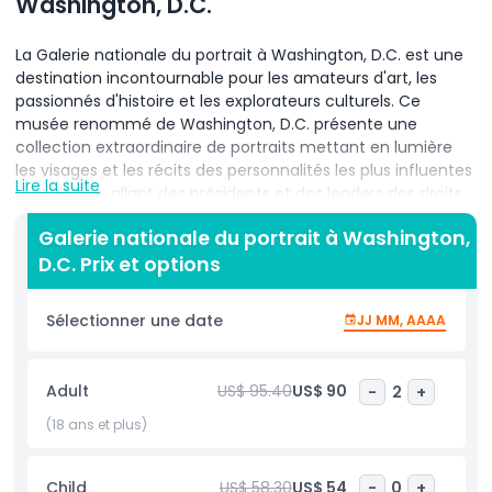
Washington, D.C.
La Galerie nationale du portrait à Washington, D.C. est une
destination incontournable pour les amateurs d'art, les
passionnés d'histoire et les explorateurs culturels. Ce
musée renommé de Washington, D.C. présente une
collection extraordinaire de portraits mettant en lumière
les visages et les récits des personnalités les plus influentes
Lire la suite
d'Amérique, allant des présidents et des leaders des droits
civiques aux artistes et aux icônes culturelles. Située au
Galerie nationale du portrait à Washington,
cœur de la capitale nationale, la Galerie nationale du
D.C. Prix et options
portrait offre aux visiteurs une opportunité unique de
découvrir l'histoire américaine à travers l'art. Des
expositions phares comme la galerie « Présidents des États-
Sélectionner une date
JJ MM, AAAA
Unis » présentent des portraits de chaque président
américain, en faisant une étape prisée pour ceux qui
s'intéressent à l'histoire politique. Le musée propose
Adult
US$ 95.40
US$ 90
-
2
+
également des expositions temporaires, de la photographie
moderne et des dispositifs interactifs qui captivent les
(18 ans et plus)
publics de tous âges. Que vous soyez attiré par des
peintures à l'huile classiques ou des installations
Child
US$ 58.30
US$ 54
-
0
+