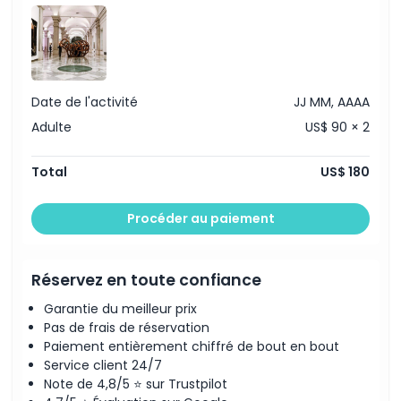
Emplacement
Comment s'y rendre
Date de l'activité
JJ MM, AAAA
Comment échanger
Adulte
US$ 90 × 2
Total
US$ 180
Politique d'annulation
Procéder au paiement
Réservez en toute confiance
Garantie du meilleur prix
Pas de frais de réservation
Paiement entièrement chiffré de bout en bout
Service client 24/7
Note de 4,8/5 ⭐ sur Trustpilot