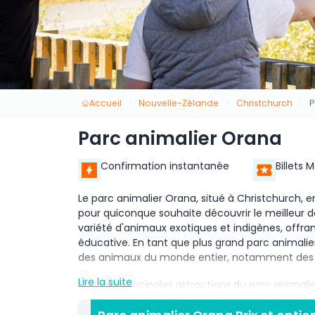
Accueil
Nouvelle-Zélande
Christchurch
P
Parc animalier Orana
Confirmation instantanée
Billets 
Le parc animalier Orana, situé à Christchurch, 
pour quiconque souhaite découvrir le meilleur 
variété d'animaux exotiques et indigènes, offran
éducative. En tant que plus grand parc animali
des animaux du monde entier, notamment des lion
Lire la suite
Une des principales attractions du parc animalie
menacées. Le parc est dédié à la conservation 
programmes d'élevage visant à sauver des espèce