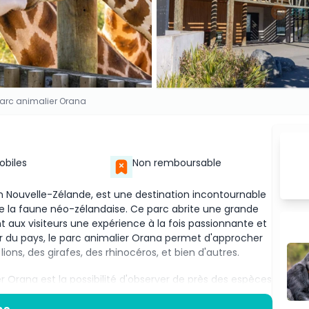
arc animalier Orana
Mobiles
Non remboursable
en Nouvelle-Zélande, est une destination incontournable
de la faune néo-zélandaise. Ce parc abrite une grande
t aux visiteurs une expérience à la fois passionnante et
er du pays, le parc animalier Orana permet d'approcher
s, des girafes, des rhinocéros, et bien d'autres.
r Orana est la possibilité d'observer de près des espèces
de la faune, et de nombreux animaux participent à des
s de l'extinction. Les visiteurs peuvent assister aux