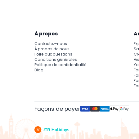
votre appareil photo, mais la photographie au 
À propos
A
Contactez-nous
Ex
À propos de nous
Sa
Foire aux questions
Cr
Conditions générales
Vis
Politique de confidentialité
Ya
Blog
Fo
Fo
Fo
Fo
Façons de payer