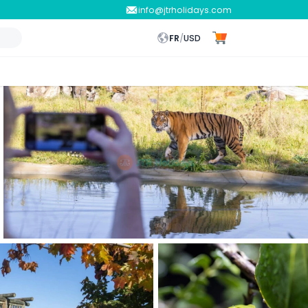
info@jtrholidays.com
FR
/
USD