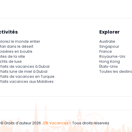
flash est interdite à l'intérieur.
ctivités
Explorer
plorez le monde entier
Australie
fari dans le désert
Singapour
oisières en boutre
France
ites de la ville
Royaume-Uni
chts de luxe
Hong Kong
rfaits de vacances à Dubaï
États-Unis
rfaits lune de miel à Dubaï
Toutes les destin
rfaits de vacances en Turquie
rfaits vacances aux Maldives
© Droits d'auteur 2026
JTR Vacances
- Tous droits réservés