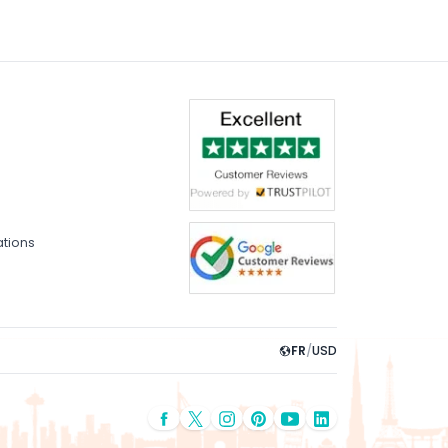
ations
FR
/
USD