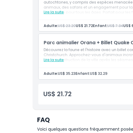
autochtones, y compris des espèces menacées
animaux, des safaris et un engagement pour la 
Lire la suite
inoubliable pour tous les âges. Parfait pour les
Exclus
animalier Orana offre une journée à la fois éduca
Adulte:
US$ 23.20
US$ 21.72
Enfant:
US$ 7.34
US$ 
Heures d'ouverture
Parc animalier Orana + Billet Quake 
À savoir
Découvrez la faune et l'histoire avec un billet 
Christchurch. Approchez-vous d'animaux incroy
et la reconstruction de la ville après les séismes
Lire la suite
Emplacement
Adulte:
US$ 35.23
Enfant:
US$ 32.29
Comment s'y rendre
US$ 21.72
Comment échanger
Politique d'annulation
FAQ
Voici quelques questions fréquemment posées. 