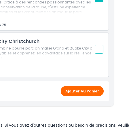
. Grâce à des rencontres passionnantes avec les
conservation de la faune, c'est une expérience
 familles et les amoureux des animaux, le parc
tive et divertissante.
6.75
City Christchurch
combiné pour le parc animalier Orana et Quake City à
ables et apprenez-en davantage sur la résilience
 !
Ajouter Au Panier
Si vous avez d'autres questions ou besoin de précisions, veuill