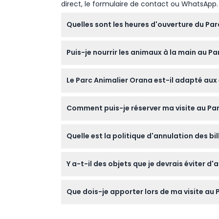
direct, le formulaire de contact ou WhatsApp.
Quelles sont les heures d'ouverture du Par
Le Parc Animalier Orana est ouvert tous les 
Puis-je nourrir les animaux à la main au P
de modifications — veuillez confirmer au m
Oui, l'une des expériences uniques au Parc 
Le Parc Animalier Orana est-il adapté aux 
d'autres animaux comme les rhinocéros blanc
Absolument ! Les enfants âgés de 5 à 15 an
Comment puis-je réserver ma visite au Par
entrent gratuitement et doivent également
Vous pouvez réserver vos billets en ligne di
Quelle est la politique d'annulation des bi
disponibilité et sécuriser votre entrée inst
Les billets pour le Parc Animalier Orana ne 
Y a-t-il des objets que je devrais éviter d
Oui, veuillez ne pas apporter de matériaux 
Que dois-je apporter lors de ma visite au 
autres visiteurs. Les animaux de compagnie 
Portez des chaussures de marche confortable