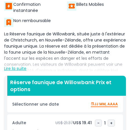
Confirmation
Billets Mobiles
instantanée
Non remboursable
La Réserve faunique de Willowbank, située juste à l'extérieur
de Christchurch, en Nouvelle-Zélande, offre une expérience
faunique unique. La réserve est dédiée à la présentation de
la faune unique de la Nouvelle-Zélande, en mettant
l'accent sur les espèces en danger et les efforts de
conservation. Les visiteurs de Willowbank peuvent voir une
Lire la suite
grande variété d'animaux indigènes, dont le célèbre kiwi,
ainsi que d'autres espèces rares comme le takahe et le
Réserve faunique de Willowbank Prix et
faucon de Nouvelle-Zélande.
options
À Willowbank, l'objectif principal n'est pas seulement
d'observer les animaux, mais aussi d'éduquer les visiteurs
Sélectionner une date
JJ MM, AAAA
sur la conservation. La réserve joue un rôle essentiel dans la
protection de la faune indigène de la Nouvelle-Zélande,
avec de nombreuses espèces participant à des
Adulte
US$ 21.37
US$ 19.41
-
1
+
programmes d'élevage pour assurer leur survie. En tant que