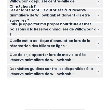
Willowbank depuis le centre-ville de
tous les jours de 9h30 à 17h00, sauf le jour de Noël.
Christchurch ?
(horaires susceptibles de changer — veuillez
Les enfants sont-ils autorisés à la Réserve
La réserve se trouve à environ 20 minutes en
confirmer au moment de la réservation)
animalière de Willowbank et doivent-ils être
voiture du centre-ville de Christchurch, ce qui la
surveillés ?
rend facilement accessible en voiture.
Puis-je apporter ma propre nourriture et mes
Oui, les enfants âgés de 0 à 16 ans sont les
boissons à la Réserve animalière de Willowbank
bienvenus mais doivent être accompagnés d'un
?
adulte payant. L'entrée est gratuite pour les
La nourriture et les boissons extérieures ne sont pas
enfants de 0 à 4 ans.
Quelle est la politique d'annulation lors de la
autorisées à l'intérieur de la réserve, mais un café
réservation des billets en ligne ?
sur place propose une variété de rafraîchissements
Les billets ne sont ni remboursables ni annulables,
chauds et froids.
Que dois-je apporter lors de ma visite à la
donc assurez-vous de choisir votre date de visite
Réserve animalière de Willowbank ?
avec soin avant de réserver en ligne.
Portez des chaussures de marche confortables et
Des visites guidées sont-elles disponibles à la
des vêtements adaptés à la météo. N'oubliez pas
Réserve animalière de Willowbank ?
votre appareil photo pour capturer la faune
Oui, des visites guidées sont proposées pour fournir
indigène unique.
des informations approfondies sur les animaux
indigènes et les efforts de conservation dans la
réserve.