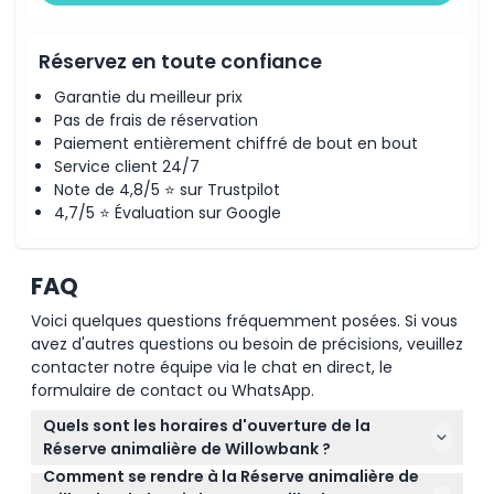
Comment s'y rendre
Réservez en toute confiance
Comment échanger
Garantie du meilleur prix
Pas de frais de réservation
Paiement entièrement chiffré de bout en bout
Politique d'annulation
Service client 24/7
Note de 4,8/5 ⭐ sur Trustpilot
4,7/5 ⭐ Évaluation sur Google
FAQ
Voici quelques questions fréquemment posées. Si vous
avez d'autres questions ou besoin de précisions, veuillez
contacter notre équipe via le chat en direct, le
formulaire de contact ou WhatsApp.
Quels sont les horaires d'ouverture de la
Réserve animalière de Willowbank ?
Comment se rendre à la Réserve animalière de
La Réserve animalière de Willowbank est ouverte