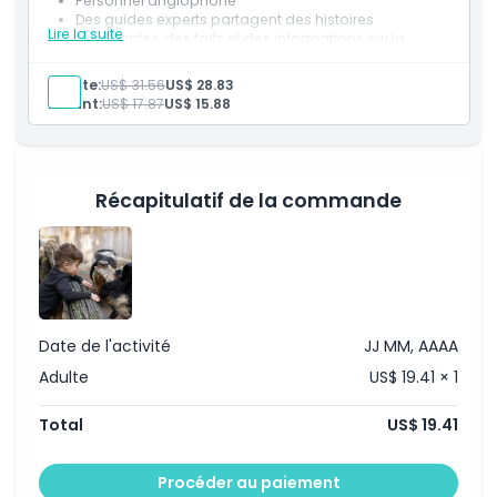
Personnel anglophone
et les visiteurs de tous âges.
Des guides experts partagent des histoires
Lire la suite
fascinantes, des faits et des informations sur la
conservation
Visite guidée de 45 minutes des espèces locales
Points forts
Adulte:
US$ 31.56
US$ 28.83
Enfant:
US$ 17.87
US$ 15.88
Inclus
Récapitulatif de la commande
Politique enfant/adulte
Exclus
Heures d'ouverture
Date de l'activité
JJ MM, AAAA
Adulte
US$ 19.41 × 1
À savoir
Total
US$ 19.41
Emplacement
Procéder au paiement