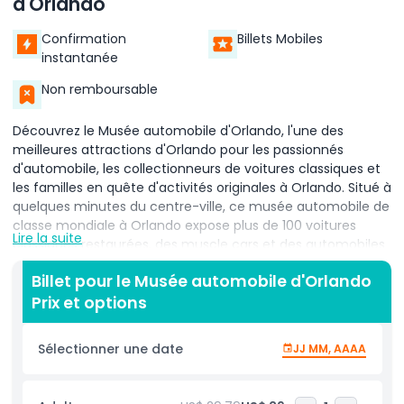
d'Orlando
Confirmation
Billets Mobiles
instantanée
Non remboursable
Découvrez le Musée automobile d'Orlando, l'une des
meilleures attractions d'Orlando pour les passionnés
d'automobile, les collectionneurs de voitures classiques et
les familles en quête d'activités originales à Orlando. Situé à
quelques minutes du centre-ville, ce musée automobile de
classe mondiale à Orlando expose plus de 100 voitures
Lire la suite
classiques restaurées, des muscle cars et des automobiles
anciennes, allant des icônes du début du 20e siècle aux
Billet pour le Musée automobile d'Orlando
merveilles contemporaines. Explorez des galeries
Prix et options
thématiques remplies de classiques américains des années
1950, de muscle cars des années 1960, de voitures de sport
européennes élégantes et de rares véhicules conceptuels
Sélectionner une date
JJ MM, AAAA
qui célèbrent l'évolution de l'industrie automobile. Parfait
pour les touristes comme pour les locaux, le musée
propose une expérience immersive avec des présentations