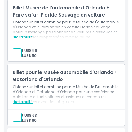
Inclus
Billet Musée de l'automobile d'Orlando +
Parc safari Floride Sauvage en voiture
Politique enfant/adulte
Obtenez un billet combiné pour le Musée de l'automobile
d'Orlando et le Parc safari en voiture Floride sauvage
pour un mélange passionnant de voitures classiques et
Exclus
de rencontres rapprochées avec la faune.
Lire la suite
Adult:
US$ 56
Heures d'ouverture
Child:
US$ 50
À savoir
Billet pour le Musée automobile d'Orlando +
Gatorland d'Orlando
Emplacement
Obtenez un billet combiné pour le Musée de l'Automobile
d'Orlando et Gatorland d'Orlando pour une expérience
palpitante alliant voitures classiques et rencontres
Comment échanger
rapprochées avec des alligators.
Lire la suite
Adult:
US$ 63
Politique d'annulation
Child:
US$ 60