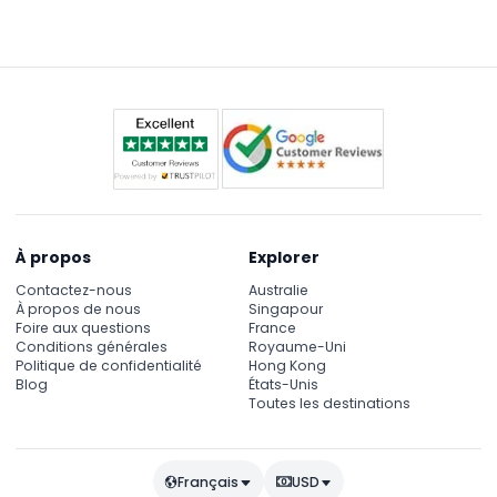
qui signifie que vous pouvez profiter de toutes les
appareil photo sont recommandés pour explorer et
attractions et spectacles toute l'année, quelle que
immortaliser vos souvenirs dans le parc.
soit la météo.
À propos
Explorer
Contactez-nous
Australie
À propos de nous
Singapour
Foire aux questions
France
Conditions générales
Royaume-Uni
Politique de confidentialité
Hong Kong
Blog
États-Unis
Toutes les destinations
Français
USD