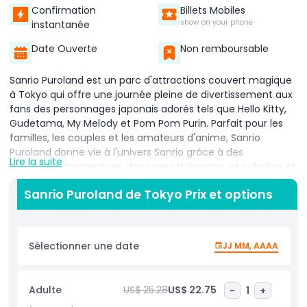
Confirmation
Billets Mobiles
show on your phone
instantanée
Date Ouverte
Non remboursable
Sanrio Puroland est un parc d'attractions couvert magique
à Tokyo qui offre une journée pleine de divertissement aux
fans des personnages japonais adorés tels que Hello Kitty,
Gudetama, My Melody et Pom Pom Purin. Parfait pour les
familles, les couples et les amateurs d'anime, Sanrio
Puroland donne vie à l'univers Sanrio grâce à des
Lire la suite
attractions immersives, des zones thématiques colorées et
des expériences interactives. Avec vos billets pour Sanrio
Sanrio Puroland de Tokyo Prix et options
Puroland, vous pouvez profiter d'une charmante
promenade en bateau à travers les demeures fantaisistes
de vos personnages préférés, notamment l'étang de
Keroppi et la grotte de Badtz Maru. Explorez la maison
Sélectionner une date
JJ MM, AAAA
magnifiquement décorée de Hello Kitty, prenez des photos
mémorables et vivez la magie du récit Sanrio à travers des
spectacles vivants mettant en vedette les favoris des fans.
Adulte
US$ 25.28
US$ 22.75
-
1
+
Des zones thématiques telles que l'usine de bonbons,