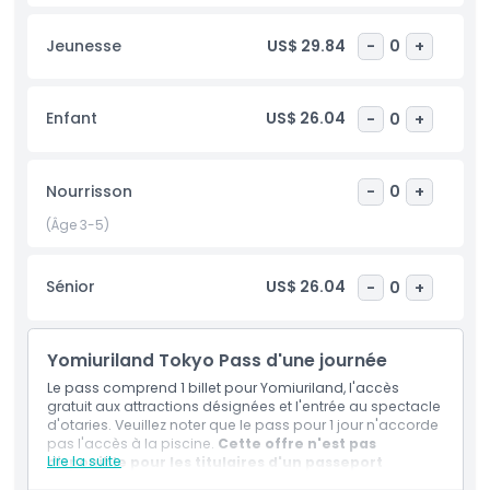
Yomiuriland, remplie de manèges palpitants, d'activités et
de divertissements pour toute la famille ! Ce pass permet
Jeunesse
US$ 29.84
-
0
+
l'accès aux 43 attractions, des montagnes russes à couper
le souffle aux manèges doux pour enfants. Affrontez le
Bandit, une montagne russe longue de 1 560 mètres
atteignant des vitesses de 110 km/h, ou laissez-vous
Enfant
US$ 26.04
-
0
+
charmer par les otaries lors de leur spectacle enchanteur.
Admirez des vues imprenables sur la ville depuis la grande
roue emblématique de Yomiuriland et profitez de nouvelles
Nourrisson
-
0
+
expériences saisonnières à chaque visite, comme les
(Âge 3-5)
cerisiers en fleurs au printemps, les animations aquatiques
en été et les illuminations splendides à l'automne et en
hiver. Parfait pour tous les âges, Yomiuriland offre quelque
Sénior
US$ 26.04
-
0
+
chose de spécial tout au long de l'année !
Yomiuriland Tokyo Pass d'une journée
Points forts
Le pass comprend 1 billet pour Yomiuriland, l'accès
gratuit aux attractions désignées et l'entrée au spectacle
d'otaries. Veuillez noter que le pass pour 1 jour n'accorde
Inclus
pas l'accès à la piscine.
Cette offre n'est pas
Lire la suite
disponible pour les titulaires d'un passeport
japonais