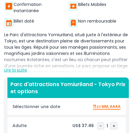
Confirmation
Billets Mobiles
instantanée
Billet daté
Non remboursable
Le Parc d'attractions Yomiuriland, situé juste à l'extérieur de
Tokyo, est une destination pleine de divertissements pour
tous les âges. Réputé pour ses manèges passionnants, ses
magnifiques jardins saisonniers et ses illuminations
nocturnes éclatantes, c'est un lieu où chacun peut profiter
d'une journée riche en sensations. Le parc propose un large
Lire la suite
éventail d'attractions, notamment des montagnes russes,
des manèges doux adaptés aux familles et un parc
Parc d'attractions Yomiuriland - Tokyo Prix
aquatique ouvert en été. Au printemps, Yomiuriland est
et options
célèbre pour ses somptueux cerisiers en fleurs, offrant une
vue magique pendant que vous profitez des attractions.
Avec des activités pour les enfants, les adolescents et les
Sélectionner une date
JJ MM, AAAA
adultes, Yomiuriland offre une journée complète
d'aventure, de détente et de plaisir au cœur de la nature.
Adulte
US$ 37.46
-
1
+
Passez une journée inoubliable au Parc d'attractions