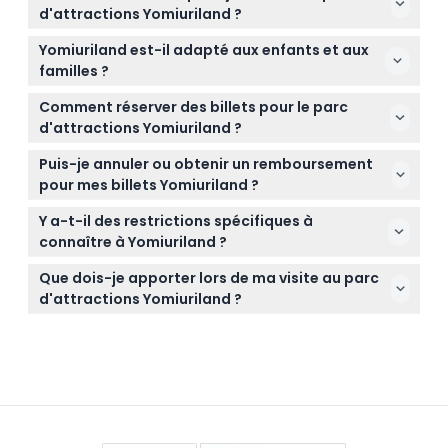
10h00 à 17h00, et le week-end de 09h00 à 18h00.
d'attractions Yomiuriland ?
Les heures d'ouverture peuvent varier selon les
Vous trouverez plus de 40 attractions, y compris le
jours, veuillez donc vérifier le calendrier officiel lors
Yomiuriland est-il adapté aux enfants et aux
palpitant grand huit Bandit qui atteint des vitesses
de la réservation pour confirmer les horaires exacts
familles ?
jusqu'à 110 km/h, la télécabine panoramique Sky
(sujets à modification — merci de confirmer au
Absolument ! Yomiuriland offre une grande variété
Shuttle, et un spectacle familial avec des lions de
Comment réserver des billets pour le parc
moment de la réservation).
d'attractions parfaites pour tous les âges, allant des
mer. Le pass d'une journée inclut l'entrée et l'accès
d'attractions Yomiuriland ?
montagnes russes excitantes aux manèges doux
gratuit aux manèges désignés ainsi qu'au
Vous pouvez réserver vos billets facilement en ligne
et spectacles que les enfants comme les adultes
Puis-je annuler ou obtenir un remboursement
spectacle des lions de mer.
ici même sur ce site. La réservation en ligne vous
peuvent apprécier.
pour mes billets Yomiuriland ?
permet de vérifier la disponibilité instantanément
Les billets pour Yomiuriland ne sont pas
et de sécuriser votre place pour la date choisie.
Y a-t-il des restrictions spécifiques à
remboursables et ne peuvent être annulés, donc
connaître à Yomiuriland ?
veuillez être sûr de vos plans avant de réserver.
Oui, les tatouages visibles ne sont pas autorisés
Que dois-je apporter lors de ma visite au parc
dans la zone piscine WAI de Yomiuriland. Si vous
d'attractions Yomiuriland ?
avez des tatouages visibles, l'entrée à la piscine
Apportez des vêtements et des chaussures
vous sera refusée, et aucun remboursement ne
confortables pour marcher et les manèges, un
sera accordé dans ce cas.
appareil photo pour les vues panoramiques, ainsi
que tous les effets personnels dont vous pourriez
avoir besoin pendant la journée. N'oubliez pas une
protection solaire si vous visitez par temps chaud !