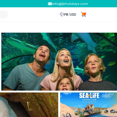
info@jtrholidays.com
FR
/
USD