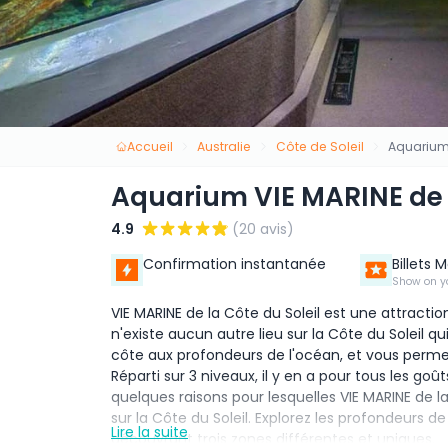
Accueil
Australie
Côte de Soleil
Aquarium 
Aquarium VIE MARINE de l
4.9
(20 avis)
Confirmation instantanée
Billets 
Show on y
VIE MARINE de la Côte du Soleil est une attractio
n'existe aucun autre lieu sur la Côte du Soleil
côte aux profondeurs de l'océan, et vous perme
Réparti sur 3 niveaux, il y en a pour tous les goû
quelques raisons pour lesquelles VIE MARINE de la 
sur la Côte du Soleil. Explorez les profondeurs 
Lire la suite
découvrant trois zones différentes et uniques.