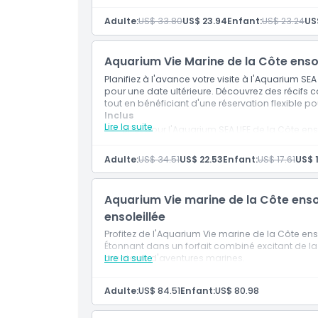
Valable pour une visite le jour même.
Heures d'ouverture
Adulte:
US$ 33.80
US$ 23.94
Enfant:
US$ 23.24
US$
À savoir
Aquarium Vie Marine de la Côte ensol
Planifiez à l'avance votre visite à l'Aquarium SEA 
Emplacement
pour une date ultérieure. Découvrez des récifs 
tout en bénéficiant d'une réservation flexible pou
Inclus
Lire la suite
Comment s'y rendre
Billet pour l'Aquarium SEA LIFE de la Côte ens
Réservez pour demain ou une date ultérieur
Adulte:
US$ 34.51
US$ 22.53
Enfant:
US$ 17.61
US$ 
Politique d'annulation
Aquarium Vie marine de la Côte ensol
ensoleillée
Profitez de l'Aquarium Vie marine de la Côte en
Étonnant dans un forfait combiné excitant de la C
amateurs d'aventures marines.
Lire la suite
Adulte:
US$ 84.51
Enfant:
US$ 80.98