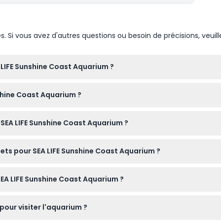
Si vous avez d'autres questions ou besoin de précisions, veuill
 LIFE Sunshine Coast Aquarium ?
à 15h00, avec la dernière admission à 14h00. Il est fermé le jour 
shine Coast Aquarium ?
 la réservation).
tement sur présentation d'un passeport, tandis que ceux de 3 à 15
 SEA LIFE Sunshine Coast Aquarium ?
ou plus.
n ligne ici même sur ce site, ce qui vous permet de vérifier la di
llets pour SEA LIFE Sunshine Coast Aquarium ?
lables dans aucune circonstance, alors soyez certain de vos plan
 SEA LIFE Sunshine Coast Aquarium ?
rines dans 11 zones thématiques, y compris le Tunnel Océan et l'
pour visiter l'aquarium ?
t de présentations sur les phoques.