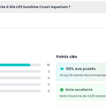
e accompagnés d'un adulte ; il n'y a pas de restrictions de sant
ite à SEA LIFE Sunshine Coast Aquarium ?
ication de votre visite.
t une pièce d'identité avec photo si nécessaire pour la vérific
er l'aquarium sur trois étages.
Points clés
18
100% Avis positifs
2
20 sur 20 clients recommanden
0
0
Note excellente
0
Note moyenne de 4.9/5 basée s