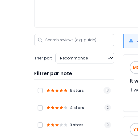
Trier par:
M
Filtrer par note
It 
It 
5 stars
18
4 stars
2
3 stars
0
Y