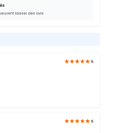
iés
peuvent laisser des avis
5
5