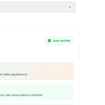
é spécifiques, mais considérez la marche et
ation des enfants ; des chaussures
Avis vérifiés
t cette expérience
ur des réservations vérifiées