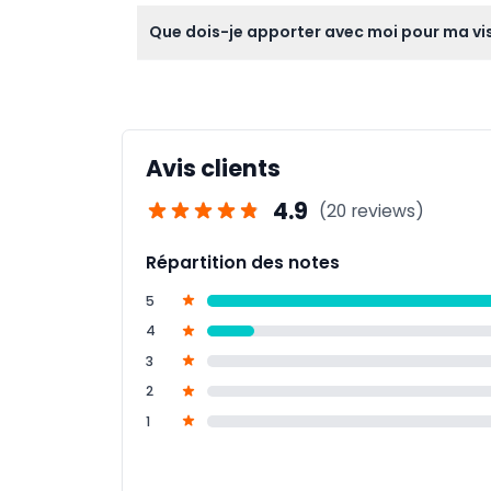
Les visiteurs de moins de 15 ans doivent êtr
Que dois-je apporter avec moi pour ma vis
la station debout impliquées lors de la planif
Apportez votre confirmation de réservation e
confortables sont recommandées pour explor
Avis clients
4.9
(20 reviews)
Répartition des notes
5
4
3
2
1