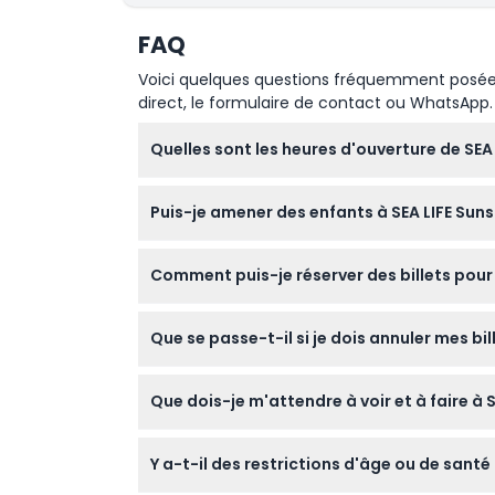
FAQ
Voici quelques questions fréquemment posées. 
direct, le formulaire de contact ou WhatsApp.
Quelles sont les heures d'ouverture de SEA
L'aquarium est ouvert tous les jours de 9h00 
Puis-je amener des enfants à SEA LIFE Sun
de modifications - veuillez confirmer lors de
Oui, les enfants de 0 à 2 ans entrent gratui
Comment puis-je réserver des billets pour
accompagnés d'un adulte payant de 18 ans 
Vous pouvez facilement réserver vos billets e
Que se passe-t-il si je dois annuler mes bi
instantanément.
Les billets ne sont ni remboursables ni annu
Que dois-je m'attendre à voir et à faire à
Vous explorerez plus de 10 000 créatures ma
Y a-t-il des restrictions d'âge ou de santé 
conférences quotidiennes, de nourrissages e