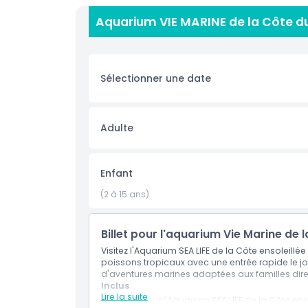
Avec des milliers de créatures aquatiques spect
Aquarium VIE MARINE de la Côte du 
nos expositions sous-marines. Au coeur de Mool
marines à travers les zones d'habitats thématiqu
compris nos tout nouveaux manchots, notre célè
tactile à marée.
Sélectionner une date
Approchez-vous de plus de 10 000 créatures, y 
d'Australie
Adulte
Rencontrez de rares dragons-marins à franges, 
requins et de raies
Explorez les profondeurs de l'océan en marcha
Enfant
Profitez de l'emplacement pratique de ce site,
minutes de route de Brisbane.
(2 à 15 ans)
Billet pour l'aquarium Vie Marine de l
Inclus
Visitez l'Aquarium SEA LIFE de la Côte ensoleillée
poissons tropicaux avec une entrée rapide le jo
d'aventures marines adaptées aux familles dire
Politique enfant/adulte
Inclus
Lire la suite
Billet pour l'Aquarium SEA LIFE de la Côte ens