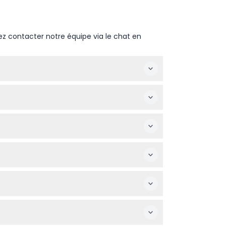
ez contacter notre équipe via le chat en
de Noël et le jour de l'Anzac (sous réserve
 ans doivent avoir un billet payant et être
sponibilité et de sécuriser votre place
s avant de réserver.
Île aux Phoques, et vous profiterez de