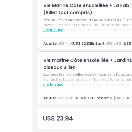
Vie Marine Côte ensoleillée + La Fab
(Billet tout compris)
Découvrez la vie marine à l'Aquarium SEA LIFE de l
divertissante à la Fabrique de Gingembre avec 
expériences adaptées aux familles dans un seul f
Lire la suite
Adulte:
US$ 71.01
US$ 52.82
Enfant:
US$ 54.84
US$ 
Vie marine Côte ensoleillée + Jardi
oiseaux Billet
Explorez les merveilles sous-marines à l'aqua
les jardins botaniques de Maleny, à la rencontre
forêt tropicale dans ce combiné nature et faune
Lire la suite
Adulte:
US$ 66.80
US$ 50.70
Enfant:
US$ 45.73
US
US$ 23.94