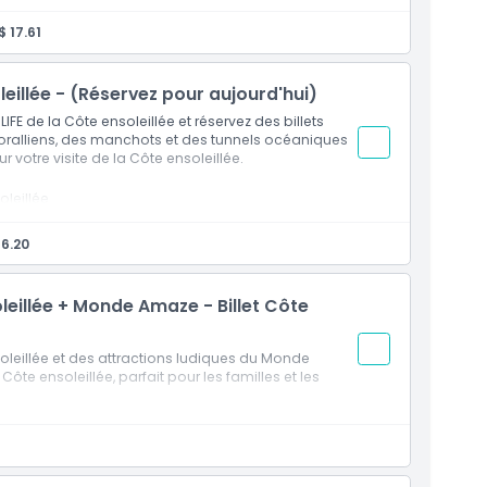
 17.61
eillée - (Réservez pour aujourd'hui)
LIFE de la Côte ensoleillée et réservez des billets
coralliens, des manchots et des tunnels océaniques
r votre visite de la Côte ensoleillée.
oleillée
e.
16.20
eillée + Monde Amaze - Billet Côte
soleillée et des attractions ludiques du Monde
ôte ensoleillée, parfait pour les familles et les