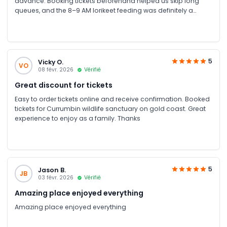
advance. Booking tickets beforehand helped us skip long
queues, and the 8–9 AM lorikeet feeding was definitely a
highlight. , must-visit and very well-managed park. The staff
were friendly and knowledgeable, and the park is a great size
for both adults and kids; we spent around 4 hours there
comfortably. Highly recommended
5
Vicky O.
VO
08 févr. 2026
Vérifié
Great discount for tickets
Easy to order tickets online and receive confirmation. Booked
tickets for Currumbin wildlife sanctuary on gold coast. Great
experience to enjoy as a family. Thanks
5
Jason B.
JB
03 févr. 2026
Vérifié
Amazing place enjoyed everything
Amazing place enjoyed everything