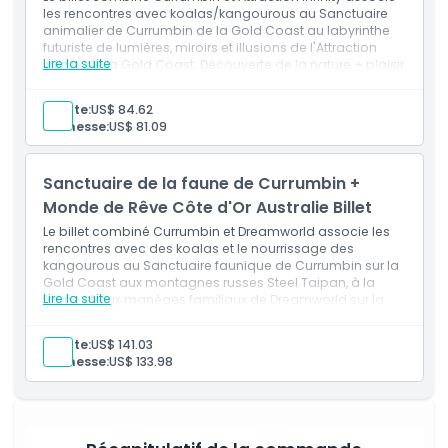
les rencontres avec koalas/kangourous au Sanctuaire
Politique d'annulation
animalier de Currumbin de la Gold Coast au labyrinthe
futuriste de lumières, miroirs et illusions de l'Attraction
Lire la suite
Infinity de la Gold Coast. Découverte de la nature + plaisir
sensoriel déroutant au principal sanctuaire animalier de
la Gold Coast et à cette attraction interactive.
Adulte:
US$ 84.62
Inclus
Jeunesse:
US$ 81.09
Admission au Sanctuaire animalier de Currumbin de
la Gold Coast avec rencontres animales
Entrée au labyrinthe sensoriel de l'Attraction Infinity de
Sanctuaire de la faune de Currumbin +
la Gold Coast
Expérience animale et futuriste
Monde de Rêve Côte d'Or Australie Billet
Le billet combiné Currumbin et Dreamworld associe les
rencontres avec des koalas et le nourrissage des
kangourous au Sanctuaire faunique de Currumbin sur la
Gold Coast aux montagnes russes Steel Taipan, à la
Lire la suite
faune et aux manèges familiaux de Dreamworld sur la
Gold Coast. Animaux + sensations fortes au meilleur
sanctuaire animalier de la Gold Coast et au parc à
Adulte:
US$ 141.03
thèmes de la Gold Coast.
Jeunesse:
US$ 133.98
Inclus
Entrée au Sanctuaire faunique de Currumbin sur la
Gold Coast
Accès aux manèges et attractions de Dreamworld
sur la Gold Coast