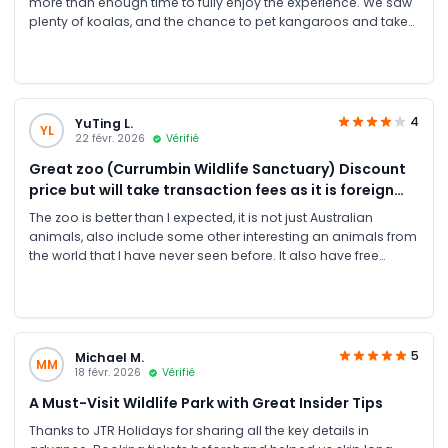
more than enough time to fully enjoy the experience. We saw
plenty of koalas, and the chance to pet kangaroos and take
photos with them made it truly unforgettable. The place is
very family friendly and safe, well-organised, and set in a
beautiful natural environment with a calm, relaxed
atmosphere. Special thanks to JTR for providing this
experience at excellent prices. Highly recommended,, it’s
4
YuTing L.
YL
absolutely worth it along with the best prices.
22 févr. 2026
Vérifié
Great zoo (Currumbin Wildlife Sanctuary) Discount
price but will take transaction fees as it is foreign
account
The zoo is better than I expected, it is not just Australian
animals, also include some other interesting an animals from
the world that I have never seen before. It also have free
shows and tours. The booking site JTR was easy to book ( I
booked the ticket at same day, and worked) with discount
entry tickets. Overall it still worth a visit if you like animal or
young kids!
5
Michael M.
MM
18 févr. 2026
Vérifié
A Must-Visit Wildlife Park with Great Insider Tips
Thanks to JTR Holidays for sharing all the key details in