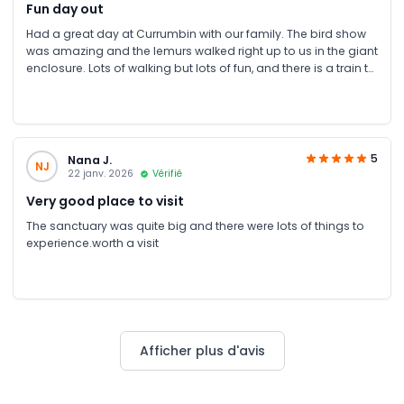
Fun day out
Had a great day at Currumbin with our family. The bird show
was amazing and the lemurs walked right up to us in the giant
enclosure. Lots of walking but lots of fun, and there is a train to
take you around the park if you get tired. JTR was great to
deal with. Got cheapest tickets around sent straight to inbox
and via whatsapp.
5
Nana J.
NJ
22 janv. 2026
Vérifié
Very good place to visit
The sanctuary was quite big and there were lots of things to
experience.worth a visit
Afficher plus d'avis