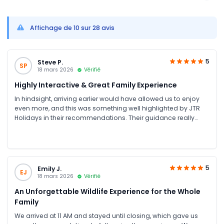
Affichage de 10 sur 28 avis
5
Steve P.
SP
18 mars 2026
Vérifié
Highly Interactive & Great Family Experience
In hindsight, arriving earlier would have allowed us to enjoy
even more, and this was something well highlighted by JTR
Holidays in their recommendations. Their guidance really
helped us make the most of our visit. We visited with family
and had a fantastic time; both adults and kids were
entertained throughout. It’s one of the most interactive zoos
we’ve experienced, with animals freely roaming and creating
a unique, engaging atmosphere. Highly recommended for
5
Emily J.
EJ
families!
18 mars 2026
Vérifié
An Unforgettable Wildlife Experience for the Whole
Family
We arrived at 11 AM and stayed until closing, which gave us