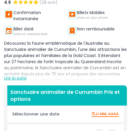
4.9
(28 avis)
Confirmation
Billets Mobiles
show on your phone
instantanée
Billet daté
Non remboursable
Valid on selected date
Découvrez la faune emblématique de l'Australie au
Sanctuaire animalier de Currumbin, l'une des attractions les
plus populaires et familiales de la Gold Coast. S'étendant
sur 27 hectares de forêt tropicale du Queensland inscrite
au patrimoine, le Sanctuaire animalier de Currumbin est en
activité depuis plus de 75 ans et propose des rencontres
Lire la suite
inoubliables avec des koalas, des kangourous, des
wombats, des échidnés, des diables de Tasmanie et des
Sanctuaire animalier de Currumbin Prix et
crocodiles dans des décors de brousse naturelle. Un point
options
fort du Sanctuaire animalier de Currumbin sur la Gold
Coast est le nourrissage mondialement connu des loriquets
arc-en-ciel, où les visiteurs peuvent nourrir à la main des
Sélectionner une date
JJ MM, AAAA
volées colorées. Le spectacle d'oiseaux en vol libre Wild
Skies met en scène des aigles majestueux planant au-
dessus et constitue une expérience à ne pas manquer. Les