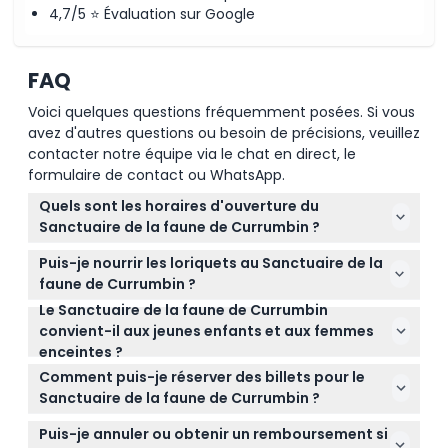
4,7/5 ⭐ Évaluation sur Google
FAQ
Voici quelques questions fréquemment posées. Si vous
avez d'autres questions ou besoin de précisions, veuillez
contacter notre équipe via le chat en direct, le
formulaire de contact ou WhatsApp.
Quels sont les horaires d'ouverture du
Sanctuaire de la faune de Currumbin ?
Le sanctuaire est ouvert tous les jours de 9h00 à
Puis-je nourrir les loriquets au Sanctuaire de la
16h00 (sous réserve de modifications — veuillez
faune de Currumbin ?
confirmer au moment de la réservation).
Le Sanctuaire de la faune de Currumbin
Oui ! Vous pouvez profiter de nourrir les colorés
convient-il aux jeunes enfants et aux femmes
loriquets arc-en-ciel lors des sessions
enceintes ?
d'alimentation quotidiennes, qui ont lieu deux fois
Le sanctuaire accueille les enfants âgés de 3 à 13
par jour à 8h00 et 16h00 (sous réserve de
Comment puis-je réserver des billets pour le
ans et les adultes de 14 à 99 ans, mais il n'est pas
modifications — veuillez confirmer au moment de
Sanctuaire de la faune de Currumbin ?
adapté aux tout-petits, aux personnes enceintes
la réservation).
Vous pouvez facilement réserver vos billets en ligne
ou à celles ayant subi une chirurgie récente ou
Puis-je annuler ou obtenir un remboursement si
directement sur ce site web, garantissant un accès