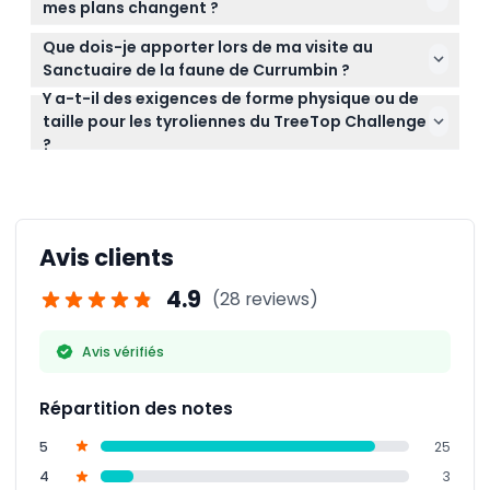
ayant des problèmes cardiaques.
mes plans changent ?
instantané sans aucune difficulté.
Malheureusement, les billets ne sont pas
Que dois-je apporter lors de ma visite au
remboursables et ne peuvent être annulés en
Sanctuaire de la faune de Currumbin ?
aucune circonstance, veuillez donc planifier en
Y a-t-il des exigences de forme physique ou de
Apportez des vêtements et des chaussures
conséquence.
taille pour les tyroliennes du TreeTop Challenge
confortables pour marcher, une protection solaire
?
comme des chapeaux et de la crème solaire, ainsi
Oui, le TreeTop Challenge comprend des parcours
qu'une bouteille d'eau pour rester hydraté tout au
acrobatiques et des tyroliennes qui requièrent
long de votre visite.
certains niveaux de forme physique et de taille,
alors assurez-vous de vérifier votre aptitude avant
Avis clients
de réserver.
4.9
(28 reviews)
Avis vérifiés
Répartition des notes
5
25
4
3