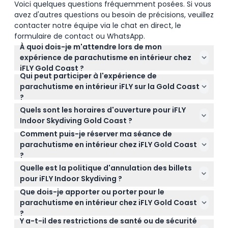
Voici quelques questions fréquemment posées. Si vous
avez d'autres questions ou besoin de précisions, veuillez
contacter notre équipe via le chat en direct, le
formulaire de contact ou WhatsApp.
À quoi dois-je m'attendre lors de mon
expérience de parachutisme en intérieur chez
iFLY Gold Coast ?
Qui peut participer à l'expérience de
Vous flotterez sur un coussin d'air à l'intérieur d'un
parachutisme en intérieur iFLY sur la Gold Coast
tunnel à vent en verre, guidé par des instructeurs
?
qualifiés qui enseignent les techniques de vol.
Les participants doivent avoir au moins 3 ans, et les
Chaque vol dure environ 50 secondes, vous offrant
Quels sont les horaires d'ouverture pour iFLY
moins de 18 ans doivent être accompagnés d'un
un avant-goût excitant de la chute libre sans
Indoor Skydiving Gold Coast ?
parent ou tuteur qui signe une décharge. Il y a des
sauter d'un avion.
Comment puis-je réserver ma séance de
L'établissement est ouvert du lundi au vendredi de
limites de poids et de taille pour garantir la sécurité,
parachutisme en intérieur chez iFLY Gold Coast
9h30 à 18h30, le samedi et dimanche de 9h00 à
et certaines conditions médicales comme
?
18h30, ainsi que pendant les vacances scolaires et
l'hypertension artérielle ou l'épilepsie rendent cette
Vous pouvez facilement réserver votre séance en
jours fériés de 8h30 à 18h30 (sous réserve de
Quelle est la politique d'annulation des billets
activité non adaptée.
ligne directement ici sur ce site web. Lors de la
modifications — veuillez confirmer au moment de
pour iFLY Indoor Skydiving ?
réservation, vous pouvez vérifier la disponibilité en
la réservation).
Que dois-je apporter ou porter pour le
Les billets ne sont ni remboursables ni annulables. Si
temps réel et sélectionner votre date et heure
parachutisme en intérieur chez iFLY Gold Coast
l'opérateur annule en raison de conditions
préférées.
?
météorologiques extrêmes ou d'événements
Y a-t-il des restrictions de santé ou de sécurité
Portez des vêtements confortables et des
imprévus, vous pouvez soit reprogrammer, soit