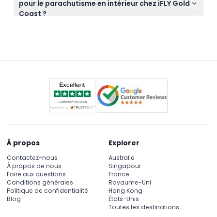
pour le parachutisme en intérieur chez iFLY Gold
chaussures fermées. Les casques et combinaisons
demander un remboursement.
Coast ?
de vol sont fournis sur place, vous n'avez donc pas
Si vous souffrez de certaines conditions médicales
besoin d'apporter du matériel spécial.
comme l'épilepsie, l'hypertension artérielle ou si
vous êtes enceinte, le parachutisme en intérieur
n'est pas recommandé. De plus, les participants ne
doivent pas être en état d'ébriété à l'arrivée, car
cela entraînera un refus d'entrée sans
remboursement.
À propos
Explorer
Contactez-nous
Australie
À propos de nous
Singapour
Foire aux questions
France
Conditions générales
Royaume-Uni
Politique de confidentialité
Hong Kong
Blog
États-Unis
Toutes les destinations