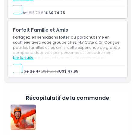
À savoir
et certificat de vol inclus.
Adulte:
US$ 79.68
US$ 74.75
Point de départ/arrivée
Forfait Famille et Amis
Partagez les sensations fortes du parachutisme en
Emplacement
soufflerie avec votre groupe chez iFLY Côte d'Or. Conçue
pour les familles et les amis, cette expérience de groupe
comprend deux vols par personne et l'encadrement
Conditions
Lire la suite
d'experts, ce qui en fait une activité amusante et
inoubliable sur la Côte d'Or pour tous les âges.
Groupe de 4+:
US$ 51.48
US$ 47.95
Politique d'annulation
Récapitulatif de la commande