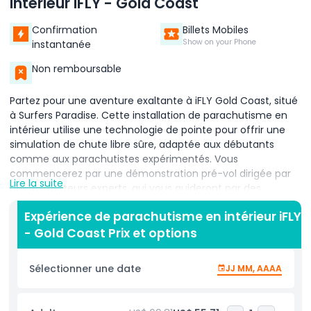
intérieur iFLY - Gold Coast
Confirmation
Billets Mobiles
Show on your Phone
instantanée
Non remboursable
Partez pour une aventure exaltante à iFLY Gold Coast, situé
à Surfers Paradise. Cette installation de parachutisme en
intérieur utilise une technologie de pointe pour offrir une
simulation de chute libre sûre, adaptée aux débutants
comme aux parachutistes expérimentés. Vous
commencerez par une démonstration pré-vol dirigée par
Lire la suite
des instructeurs experts, qui vous guideront par des
instructions personnalisées pendant que vous apprendrez à
Expérience de parachutisme en intérieur iFLY
voler à leurs côtés. Ressentez l'adrénaline du parachutisme
- Gold Coast Prix et options
sans sauter d'un avion ! iFLY est parfait pour tous les âges
et tous les niveaux, offrant un environnement contrôlé où
vous pouvez vivre la sensation de la chute libre. Avec des
Sélectionner une date
JJ MM, AAAA
chambres de vol ultramodernes, vous serez soutenu à
chaque étape de votre aventure de parachutisme en
intérieur. Que vous voliez pour la première fois ou que vous