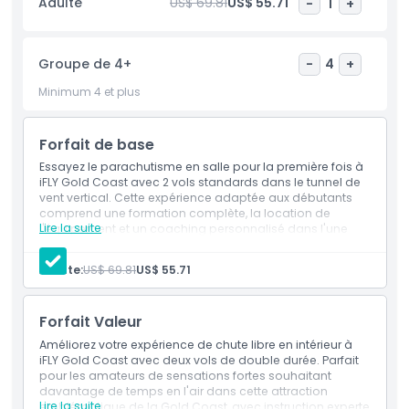
Adulte
US$ 69.81
US$ 55.71
-
1
+
soyez un parachutiste expérimenté, iFLY promet une
expérience inoubliable. Réservez votre vol dès aujourd'hui et
découvrez l'excitation du parachutisme en intérieur.
Groupe de 4+
-
4
+
Minimum 4 et plus
Points forts
Forfait de base
Inclus
Essayez le parachutisme en salle pour la première fois à
iFLY Gold Coast avec 2 vols standards dans le tunnel de
vent vertical. Cette expérience adaptée aux débutants
Politique enfant/adulte
comprend une formation complète, la location de
Lire la suite
l'équipement et un coaching personnalisé dans l'une
des principales activités d'aventure de la Gold Coast.
Inclus
Exclus
Adulte:
US$ 69.81
US$ 55.71
2 sessions de parachutisme en salle avec
équipement et formation.
Non adapté pour
Forfait Valeur
Améliorez votre expérience de chute libre en intérieur à
iFLY Gold Coast avec deux vols de double durée. Parfait
Heures d'ouverture
pour les amateurs de sensations fortes souhaitant
davantage de temps en l'air dans cette attraction
Lire la suite
emblématique de la Gold Coast, avec instruction experte