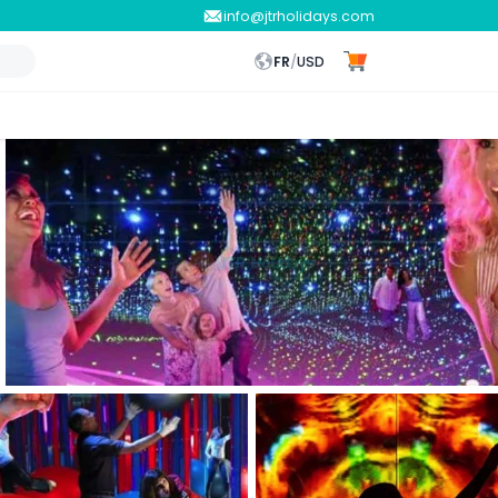
info@jtrholidays.com
FR
/
USD