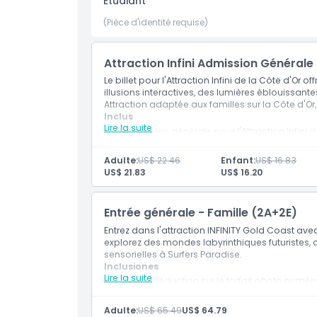
Étudiant
(Pièce d'identité requise)
Exclus
Attraction Infini Admission Générale
Non adapté pour
Le billet pour l'Attraction Infini de la Côte d'Or
illusions interactives, des lumières éblouissante
Attraction adaptée aux familles sur la Côte d'Or,
Inclus
Heures d'ouverture
Lire la suite
Admission générale pour l'Attraction Infini d
Accès à 20 environnements d'illusions multi
Parcours en labyrinthe interactif de 30 mi
À savoir
Adulte:
US$ 22.46
Enfant:
US$ 16.83
US$ 21.83
US$ 16.20
Emplacement
Entrée générale - Famille (2A+2E)
Entrez dans l'attraction INFINITY Gold Coast ave
Comment s'y rendre
explorez des mondes labyrinthiques futuristes, d
sensorielles à Surfers Paradise.
Inclusiones
Lire la suite
Politique d'annulation
10 % de réduction sur le forfait photo numér
Admission générale à Infinity Attraction
Adulte:
US$ 65.49
US$ 64.79