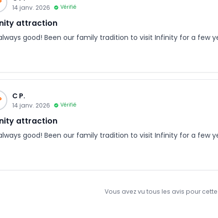
P
14 janv. 2026
Vérifié
inity attraction
 always good! Been our family tradition to visit Infinity for a few 
C P.
P
14 janv. 2026
Vérifié
inity attraction
 always good! Been our family tradition to visit Infinity for a few 
Vous avez vu tous les avis pour cett