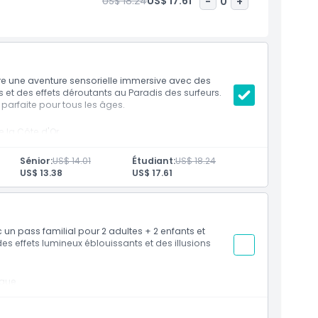
US$ 18.24
US$ 17.61
-
0
+
 offre une aventure sensorielle immersive avec des
s et des effets déroutants au Paradis des surfeurs.
 parfaite pour tous les âges.
e la Côte d'Or
sensorielles
nutes avec du personnel anglophone
Sénior:
US$ 14.01
Étudiant:
US$ 18.24
US$ 13.38
US$ 17.61
c un pass familial pour 2 adultes + 2 enfants et
es effets lumineux éblouissants et des illusions
ique