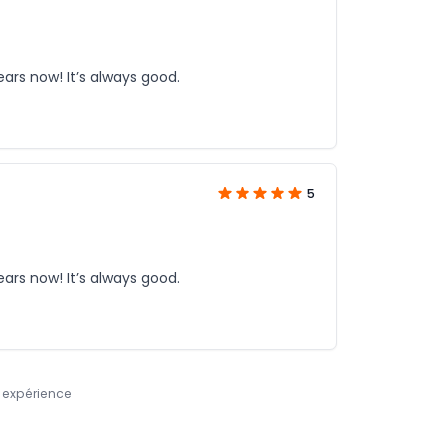
years now! It’s always good.
5
years now! It’s always good.
e expérience