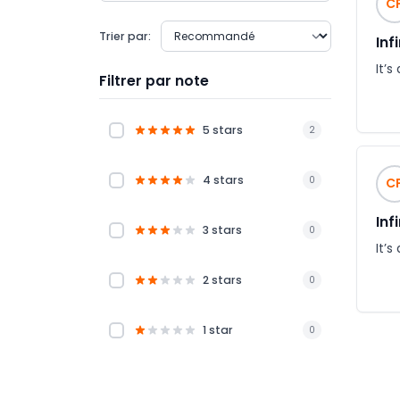
C
Trier par:
Inf
It’s
Filtrer par note
5 stars
2
4 stars
0
C
Inf
3 stars
0
It’s
2 stars
0
1 star
0