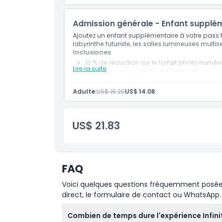
Admission générale - Enfant supplém
Ajoutez un enfant supplémentaire à votre pass fa
labyrinthe futuriste, les salles lumineuses multise
Inclusiones
10 % de réduction sur le forfait photo numér
Lire la suite
Admission générale à Infinity Attraction
Adulte:
US$ 16.20
US$ 14.08
US$ 21.83
FAQ
Voici quelques questions fréquemment posées. 
direct, le formulaire de contact ou WhatsApp.
Combien de temps dure l'expérience Infini