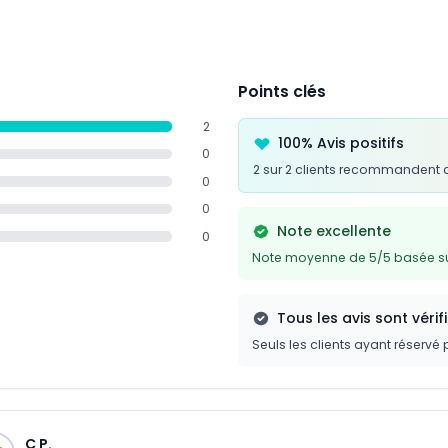
Points clés
2
100% Avis positifs
0
2 sur 2 clients recommandent 
0
0
Note excellente
0
Note moyenne de 5/5 basée sur
Tous les avis sont vérif
Seuls les clients ayant réservé 
C P.