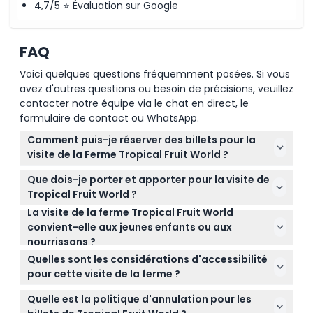
4,7/5 ⭐ Évaluation sur Google
FAQ
Voici quelques questions fréquemment posées. Si vous
avez d'autres questions ou besoin de précisions, veuillez
contacter notre équipe via le chat en direct, le
formulaire de contact ou WhatsApp.
Comment puis-je réserver des billets pour la
visite de la Ferme Tropical Fruit World ?
Vous pouvez facilement réserver vos billets en ligne
Que dois-je porter et apporter pour la visite de
ici même sur ce site en sélectionnant votre date
Tropical Fruit World ?
préférée et en vérifiant la disponibilité lors du
La visite de la ferme Tropical Fruit World
Portez des chaussures fermées et confortables et
processus de réservation.
convient-elle aux jeunes enfants ou aux
apportez un chapeau ainsi que de la crème solaire.
nourrissons ?
Il est également conseillé d'emporter un parapluie
Les enfants âgés de 4 à 12 ans sont les bienvenus,
ou un imperméable en cas de pluie, car la ferme
Quelles sont les considérations d'accessibilité
et les nourrissons de 0 à 3 ans peuvent participer
dispose de certains chemins irréguliers.
pour cette visite de la ferme ?
gratuitement mais doivent être réservés avec un
La visite implique de monter à bord de véhicules et
billet pour nourrisson et voyager sur les genoux d'un
Quelle est la politique d'annulation pour les
de marcher sur de courtes distances sur des