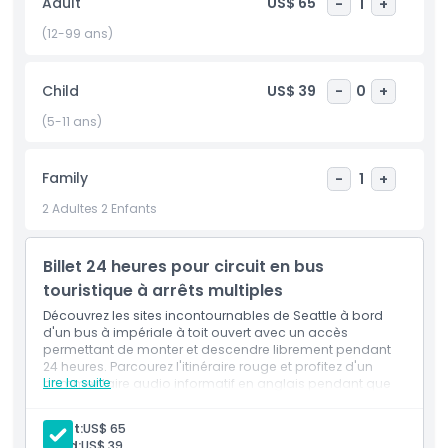
Adult
US$ 65
-
1
+
modernes comme les Sphères d'Amazon, cette visite offre
un moyen pratique de voir plus en moins de temps.
(12-99 ans)
Planifiez votre parcours, profitez des vues panoramiques
depuis le pont supérieur et profitez au maximum du
Child
US$ 39
-
0
+
charme de Seattle avec un seul billet.
(5-11 ans)
Points forts
Family
-
1
+
2 Adultes 2 Enfants
Inclus
Billet 24 heures pour circuit en bus
Politique enfant/adulte
touristique à arrêts multiples
Découvrez les sites incontournables de Seattle à bord
À savoir
d'un bus à impériale à toit ouvert avec un accès
permettant de monter et descendre librement pendant
24 heures. Parcourez l'itinéraire rouge et profitez d'un
Lire la suite
commentaire audio informatif en anglais pendant que
Emplacement
vous explorez les principales attractions de la ville à
votre rythme.
Adult:
US$ 65
Child:
US$ 39
Politique d'annulation