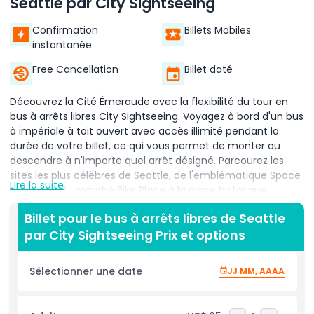
Seattle par City Sightseeing
Confirmation
Billets Mobiles
instantanée
Free Cancellation
Billet daté
Découvrez la Cité Émeraude avec la flexibilité du tour en
bus à arrêts libres City Sightseeing. Voyagez à bord d'un bus
à impériale à toit ouvert avec accès illimité pendant la
durée de votre billet, ce qui vous permet de monter ou
descendre à n'importe quel arrêt désigné. Parcourez les
sites les plus célèbres de Seattle, de l'emblématique Space
Lire la suite
Needle et du marché Pike Place à la place historique
Pioneer Square et à la vibrante porte de Chinatown. Avec
Billet pour le bus à arrêts libres de Seattle
un guide audio disponible en anglais, obtenez des
par City Sightseeing Prix et options
informations fascinantes sur l'histoire, l'architecture et la
culture de la ville pendant votre trajet. L'itinéraire rouge relie
des monuments incontournables et des quartiers
Sélectionner une date
JJ MM, AAAA
populaires, vous offrant la liberté d'explorer à pied avant de
remonter à bord. Que vous recherchiez des vues sur le
front de mer, des lieux culturels animés ou des attractions