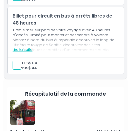
Billet pour circuit en bus à arrêts libres de
48 heures
Tirez le meilleur parti de votre voyage avec 48 heures
d'accès illimité pour monter et descendre à volonté.
Montez à bord du bus à impériale découvert le long de
l'itinéraire rouge de Seattle, découvrez des sites
Lire la suite
emblématiques et profitez d'un commentaire audio
détaillé en anglais tout en explorant la ville à un rythme
détendu.
Adult:
US$ 84
Child:
US$ 44
Récapitulatif de la commande