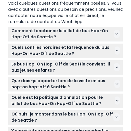
Voici quelques questions fréquemment posées. Si vous
avez d'autres questions ou besoin de précisions, veuillez
contacter notre équipe via le chat en direct, le
formulaire de contact ou WhatsApp.
Comment fonctionne le billet de bus Hop-On
Hop-Off de Seattle ?
Votre billet vous permet de monter et descendre
Quels sont les horaires et la fréquence du bus
du bus à n'importe quel arrêt désigné à travers
Hop-On Hop-Off de Seattle ?
Seattle autant de fois que vous le souhaitez
Les bus circulent tous les jours de 10h00 à 16h00,
pendant la durée de validité du billet, à partir de sa
Le bus Hop-On Hop-Off de Seattle convient-il
avec un départ toutes les 20 à 30 minutes, le
première utilisation. Vous pouvez explorer les
aux jeunes enfants ?
circuit complet durant environ 80 minutes.
principales attractions à votre rythme avec un
Oui, les enfants de moins de 5 ans voyagent
(susceptible de changer — veuillez confirmer au
Que dois-je apporter lors de la visite en bus
commentaire audio inclus.
gratuitement mais n'ont pas de siège attribué.
moment de la réservation)
hop-on hop-off à Seattle ?
C'est une manière familiale de découvrir la ville.
Apportez des chaussures confortables, des
Quelle est la politique d'annulation pour le
vêtements adaptés à la météo et un appareil
billet de bus Hop-On Hop-Off de Seattle ?
photo pour capturer les vues depuis le bus à toit
Vous pouvez annuler au moins 24 heures avant
ouvert. N’oubliez pas votre billet que vous pouvez
Où puis-je monter dans le bus Hop-On Hop-Off
votre date de voyage avec des frais de transfert
réserver et gérer en ligne ici.
de Seattle ?
possibles ; les annulations faites plus tard ne sont
Vous pouvez commencer votre visite en montant
pas remboursables. Assurez-vous de gérer votre
Y aura-t-il un commentaire audio pendant la