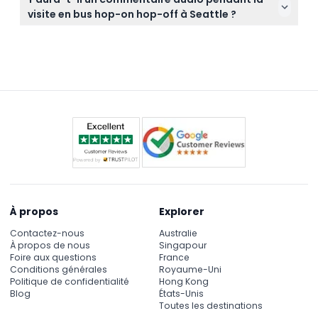
à n'importe quel arrêt désigné le long du parcours,
réservation en ligne sur ce site.
visite en bus hop-on hop-off à Seattle ?
y compris des lieux clés comme la Tour de l’Espace
Oui, le bus comprend un commentaire audio en
(Space Needle) et le Marché de Pike Place (Pike
anglais qui offre des informations locales sur
Place Market).
l'histoire et la culture pendant que vous parcourez
les principales attractions de Seattle.
À propos
Explorer
Contactez-nous
Australie
À propos de nous
Singapour
Foire aux questions
France
Conditions générales
Royaume-Uni
Politique de confidentialité
Hong Kong
Blog
États-Unis
Toutes les destinations