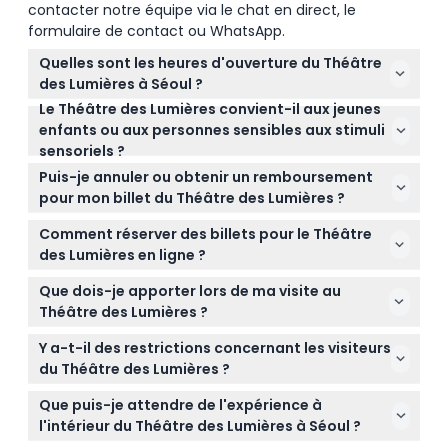
June 22 (Sun) – July 6 (Sun): Closed all day
contacter notre équipe via le chat en direct, le
formulaire de contact ou WhatsApp.
Quelles sont les heures d'ouverture du Théâtre
des Lumières à Séoul ?
Le Théâtre des Lumières convient-il aux jeunes
Le Théâtre des Lumières est ouvert tous les jours à
enfants ou aux personnes sensibles aux stimuli
partir de 10h00. Du lundi au jeudi, il ferme à 18h20
sensoriels ?
avec la dernière admission à 17h30, et du vendredi
L'exposition est très sombre et bruyante à
au dimanche, il ferme à 19h10 avec la dernière
Puis-je annuler ou obtenir un remboursement
l'intérieur, elle peut donc ne pas convenir aux
admission à 18h20 (sous réserve de modifications
pour mon billet du Théâtre des Lumières ?
nourrissons, jeunes enfants, personnes
— veuillez confirmer au moment de la réservation).
Les billets pour le Théâtre des Lumières ne sont pas
claustrophobes ou sensibles aux environnements
Comment réserver des billets pour le Théâtre
remboursables et ne peuvent pas être annulés.
bruyants.
des Lumières en ligne ?
Vous devez utiliser votre billet à la date et à l'heure
Vous pouvez facilement réserver vos billets en ligne
réservées.
Que dois-je apporter lors de ma visite au
ici même sur ce site en sélectionnant votre date et
Théâtre des Lumières ?
heure préférées pour vérifier la disponibilité et
Apportez votre confirmation de réservation en ligne
sécuriser votre réservation.
Y a-t-il des restrictions concernant les visiteurs
et toute pièce d'identité requise. Étant donné que
du Théâtre des Lumières ?
l'exposition implique des environnements sombres
Oui, cette offre n'est pas disponible pour les
et bruyants, pensez à apporter une protection
Que puis-je attendre de l'expérience à
détenteurs de passeports coréens. Les enfants
auditive si vous êtes sensible au bruit.
l'intérieur du Théâtre des Lumières à Séoul ?
âgés de 0 à 2 ans entrent gratuitement à condition