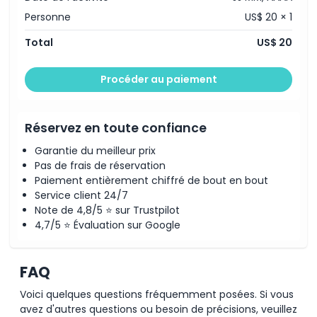
Personne
US$ 20 × 1
15:30
À savoir
16:25
Total
US$ 20
17:20
Emplacement
18:15
Procéder au paiement
The total running time of the exhibition is 55 minutes,
consisting of a 35-minute long show and a 15-
Comment échanger
minute short show
There is a 5-minute intermission between each
Réservez en toute confiance
session
Politique d'annulation
Entry and exit are allowed regardless of the showtime,
Garantie du meilleur prix
but re-entry is not permitted after exiting
Pas de frais de réservation
In addition to the 55-minute video, you can also
Paiement entièrement chiffré de bout en bout
enjoy a contemporary show in the studio room
Service client 24/7
Pick-up information
Note de 4,8/5 ⭐ sur Trustpilot
4,7/5 ⭐ Évaluation sur Google
Temporary Closure Notice
Please be informed of the upcoming closure schedule
as follows:
FAQ
May 2 (Fri): Closed from 3:30 PM
June 2 (Mon): Closed from 3:30 PM
Voici quelques questions fréquemment posées. Si vous
June 14 (Sat) – June 15 (Sun): Closed all day
June 17 (Tue): Closed all day
avez d'autres questions ou besoin de précisions, veuillez