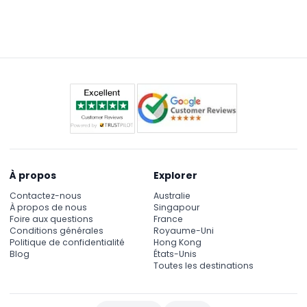
Vous vivrez une expérience d'art médiatique
de ne pas occuper de siège séparé.
entièrement immersive présentant des peintures
célèbres de l'âge d'or néerlandais et des
civilisations anciennes animées grâce à des
lumières, des sons et des projections de pointe.
À propos
Explorer
Contactez-nous
Australie
À propos de nous
Singapour
Foire aux questions
France
Conditions générales
Royaume-Uni
Politique de confidentialité
Hong Kong
Blog
États-Unis
Toutes les destinations