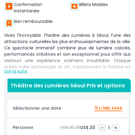
Confirmation
Billets Mobiles
instantanée
Non remboursable
Vivez l'incroyable
Théâtre des Lumières
à Séoul, l'une des
attractions culturelles les plus enthousiasmantes de la ville.
Ce spectacle immersif combine jeux de lumière colorés,
performances créatives et son exceptionnel pour offrir aux
visiteurs une expérience vraiment inoubliable. Chaque
scène mêle technologie et art, transformant le théâtre en
Lire la suite
un monde en mouvement de couleurs, de formes et
d'histoires. Le spectacle est parfait pour les familles, les
Théâtre des Lumières Séoul Prix et options
couples et les touristes en visite à Séoul. Il est interactif, de
sorte que les visuels et la musique vous donnent
l'impression de faire partie de la représentation. Vous verrez
des projections lumineuses époustouflantes, une musique
Sélectionner une date
JJ MM, AAAA
synchronisée et des effets de scène ingénieux qui donnent
vie aux histoires d'une manière jamais vue auparavant. Que
ce soit votre première visite à Séoul ou que vous
Personne
US$ 20.28
US$ 20
-
1
+
recherchiez une soirée divertissante,
Théâtre des Lumières