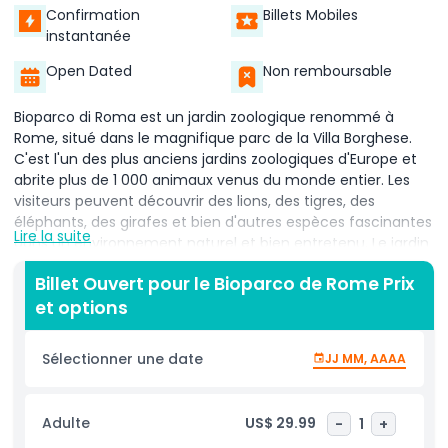
Confirmation
Billets Mobiles
instantanée
Open Dated
Non remboursable
Bioparco di Roma est un jardin zoologique renommé à
Rome, situé dans le magnifique parc de la Villa Borghese.
C'est l'un des plus anciens jardins zoologiques d'Europe et
abrite plus de 1 000 animaux venus du monde entier. Les
visiteurs peuvent découvrir des lions, des tigres, des
éléphants, des girafes et bien d'autres espèces fascinantes
Lire la suite
dans un environnement naturel et bien entretenu. Le jardin
zoologique Bioparco di Roma est dédié à la protection des
Billet Ouvert pour le Bioparco de Rome Prix
espèces en danger et vise à sensibiliser les visiteurs à la
et options
conservation de la faune. Il offre une merveilleuse occasion
de passer du temps de qualité en famille ou entre amis
tout en profitant de la nature au cœur de Rome. Le jardin
Sélectionner une date
JJ MM, AAAA
zoologique dispose d'enclos spacieux conçus pour fournir
des habitats sûrs et confortables aux animaux. De plus, des
activités captivantes et des programmes éducatifs
Adulte
US$ 29.99
-
1
+
permettent aux visiteurs d'en apprendre davantage sur