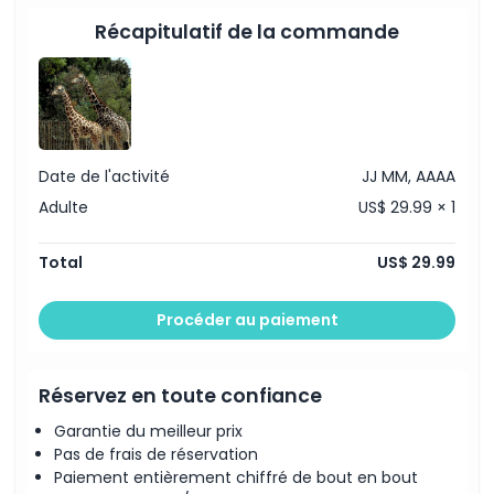
Heures d'ouverture
Récapitulatif de la commande
À savoir
Emplacement
Date de l'activité
JJ MM, AAAA
Comment s'y rendre
Adulte
US$ 29.99 × 1
Comment échanger
Total
US$ 29.99
Politique d'annulation
Procéder au paiement
Réservez en toute confiance
Garantie du meilleur prix
Pas de frais de réservation
Paiement entièrement chiffré de bout en bout