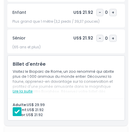
différentes espèces et leurs écosystèmes naturels. En
réservant un Billet Ouvert Bioparco di Roma, vous pouvez
Enfant
US$ 21.92
-
0
+
profiter d'une journée flexible et mémorable, pleine
d'aventure, de découverte et de faune. Que vous soyez
Plus grand que 1 mètre (3,2 pieds / 39,37 pouces)
passionné par les animaux, la nature ou que vous cherchiez
simplement une expérience unique à Rome, ce jardin
Sénior
US$ 21.92
-
0
+
zoologique est un excellent choix. Planifiez votre visite dès
aujourd'hui et explorez l'incroyable monde des animaux au
(65 ans et plus)
Bioparco di Roma.
Billet d'entrée
Points forts
Visitez le Bioparc de Rome, un zoo renommé qui abrite
plus de 1 000 animaux du monde entier. Découvrez la
faune, apprenez-en davantage sur la conservation et
Inclus
profitez d'une journée amusante dans le magnifique
Lire la suite
parc de la Villa Borghèse. Réservez votre billet dès
maintenant pour une expérience inoubliable !
Politique enfant/adulte
Adulte:
US$ 29.99
Enfant:
US$ 21.92
Sénior:
US$ 21.92
Exclus