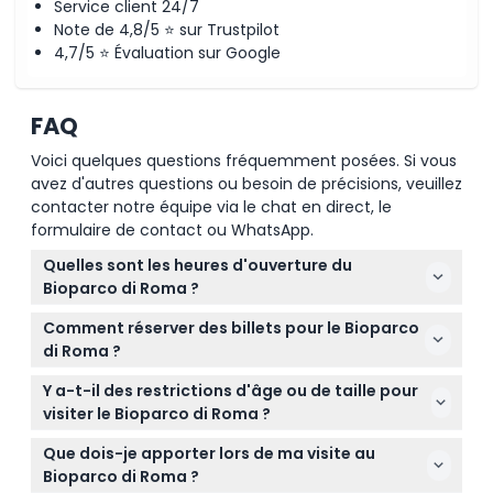
Service client 24/7
Note de 4,8/5 ⭐ sur Trustpilot
4,7/5 ⭐ Évaluation sur Google
FAQ
Voici quelques questions fréquemment posées. Si vous
avez d'autres questions ou besoin de précisions, veuillez
contacter notre équipe via le chat en direct, le
formulaire de contact ou WhatsApp.
Quelles sont les heures d'ouverture du
Bioparco di Roma ?
Le Bioparco di Roma est ouvert tous les jours sauf le
Comment réserver des billets pour le Bioparco
25 décembre. Du 1er janvier au 29 mars et du 26
di Roma ?
octobre au 31 décembre, il ouvre de 9h30 à 17h00.
Vous pouvez facilement réserver vos billets pour le
Entre le 30 mars et le 25 octobre, il est ouvert de
Y a-t-il des restrictions d'âge ou de taille pour
Bioparco di Roma en ligne ici même sur ce site,
9h30 à 18h00, avec des horaires prolongés jusqu'à
visiter le Bioparco di Roma ?
garantissant votre place à la date et à l'heure
19h00 les week-ends et jours fériés du 30 mars au 5
Les enfants mesurant moins de 100 cm entrent
souhaitées.
Que dois-je apporter lors de ma visite au
octobre (sous réserve de changement — veuillez
gratuitement, tandis que les enfants de 11 ans et
Bioparco di Roma ?
confirmer au moment de la réservation).
plus paient les tarifs adultes. Les seniors de 65 ans