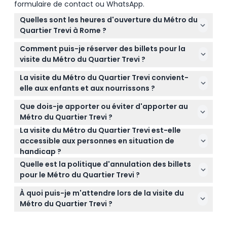
formulaire de contact ou WhatsApp.
Quelles sont les heures d'ouverture du Métro du
Quartier Trevi à Rome ?
Le Métro du Quartier Trevi est ouvert du mardi au
Comment puis-je réserver des billets pour la
vendredi de 11h00 à 17h30, et le samedi et
visite du Métro du Quartier Trevi ?
dimanche de 11h00 à 19h00. Il est fermé le lundi
Vous pouvez réserver vos billets instantanément et
(sous réserve de modifications — veuillez confirmer
La visite du Métro du Quartier Trevi convient-
en toute sécurité en ligne directement sur ce site
au moment de la réservation).
elle aux enfants et aux nourrissons ?
web. Il vous suffit de sélectionner la date souhaitée
Les enfants âgés de 0 à 5 ans sont gratuits mais
et de vérifier la disponibilité lors du processus de
Que dois-je apporter ou éviter d'apporter au
doivent être accompagnés d'un adulte payant, et
réservation.
Métro du Quartier Trevi ?
tous les visiteurs âgés de 0 à 17 ans doivent
La visite du Métro du Quartier Trevi est-elle
Évitez d'apporter de gros sacs ou bagages, des
présenter une carte d'identité. Veillez à inclure les
accessible aux personnes en situation de
animaux de compagnie, ainsi que tout objet
nourrissons et les enfants dans votre effectif total
handicap ?
dangereux comme des bouteilles, des pétards ou
lors de la réservation.
Malheureusement, le site n'est pas accessible en
des lasers, car ils sont interdits à l'intérieur du site.
Quelle est la politique d'annulation des billets
fauteuil roulant, il peut donc ne pas convenir aux
pour le Métro du Quartier Trevi ?
visiteurs à mobilité réduite.
Veuillez noter que tous les billets sont non
À quoi puis-je m'attendre lors de la visite du
remboursables et ne peuvent en aucun cas être
Métro du Quartier Trevi ?
annulés.
Vous explorerez des ruines romaines anciennes