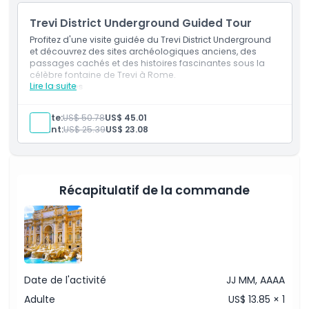
Visite pédestre de la ville en anglais depuis
Touristation Navona (quotidien à 11h30)
Exclus
Trevi District Underground Guided Tour
Vidéo multimédia sur la Rome antique à Touristation
Aracoeli
Profitez d'une visite guidée du Trevi District Underground
et découvrez des sites archéologiques anciens, des
À savoir
passages cachés et des histoires fascinantes sous la
célèbre fontaine de Trevi à Rome.
Lire la suite
Inclusiones
Emplacement
Admission à : Fontaine de Trévi
Billet d'accès à la Fontaine de Trévi au périmètre
Adulte:
US$ 50.78
US$ 45.01
intérieur
Enfant:
US$ 25.39
US$ 23.08
Comment s'y rendre
Assistance du personnel de Touristation
Visite pédestre de la ville en anglais depuis
Touristation Navona (quotidien à 11h30)
Vidéo multimédia sur la Rome antique à Touristation
Politique d'annulation
Aracoeli
Récapitulatif de la commande
Date de l'activité
JJ MM, AAAA
Adulte
US$ 13.85 × 1