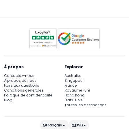
sous la Fontaine de Trevi, y compris les vestiges
d'une domus impériale et du castellum aquae de
l'aqueduc, avec un guide anglophone pendant
environ 45 minutes.
À propos
Explorer
Contactez-nous
Australie
À propos de nous
Singapour
Foire aux questions
France
Conditions générales
Royaume-Uni
Politique de confidentialité
Hong Kong
Blog
États-Unis
Toutes les destinations
Français
USD