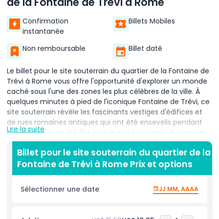
de la Fontaine de Trévi à Rome
Confirmation
Billets Mobiles
instantanée
Non remboursable
Billet daté
Le billet pour le site souterrain du quartier de la Fontaine de
Trévi à Rome vous offre l'opportunité d'explorer un monde
caché sous l'une des zones les plus célèbres de la ville. À
quelques minutes à pied de l'iconique Fontaine de Trévi, ce
site souterrain révèle les fascinants vestiges d'édifices et
de rues romaines antiques qui ont été ensevelis pendant
Lire la suite
des siècles. Avec le billet pour le site souterrain du quartier
de la Fontaine de Trévi à Rome, vous pouvez découvrir des
Billet pour le site souterrain du quartier de la
trésors archéologiques, notamment des parties d'une
Fontaine de Trévi à Rome Prix et options
domus romaine antique, des mosaïques et des systèmes
hydrauliques autrefois reliés au célèbre aqueduc Aqua
Virgo.
Sélectionner une date
JJ MM, AAAA