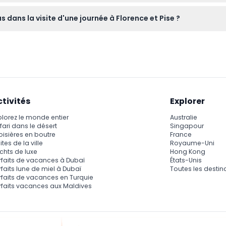
me la Tour penchée de Pise et la Piazza dei Miracoli, puis exp
us dans la visite d'une journée à Florence et Pise ?
el Fiore et la Galerie de l'Académie.
actions telles que la Galerie de l'Académie ne sont pas inclus, v
ctivités
Explorer
plorez le monde entier
Australie
fari dans le désert
Singapour
oisières en boutre
France
ites de la ville
Royaume-Uni
chts de luxe
Hong Kong
rfaits de vacances à Dubaï
États-Unis
rfaits lune de miel à Dubaï
Toutes les destin
rfaits de vacances en Turquie
rfaits vacances aux Maldives