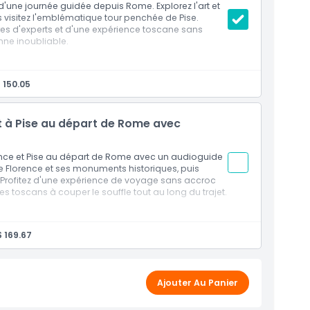
d'une journée guidée depuis Rome. Explorez l'art et
s visitez l'emblématique tour penchée de Pise.
s d'experts et d'une expérience toscane sans
nne inoubliable.
Place de la République et le Palais Strozzi
 150.05
a Place des Miracles
ionnel
et à Pise au départ de Rome avec
rence et Pise au départ de Rome avec un audioguide
e Florence et ses monuments historiques, puis
Profitez d'une expérience de voyage sans accroc
s toscans à couper le souffle tout au long du trajet.
usieurs langues
 169.67
e Florence et Pise
rels et historiques
 Strozzi, à la Tour penchée et à la Place des Miracles
sonnel ou fourni
Ajouter Au Panier
ndantes