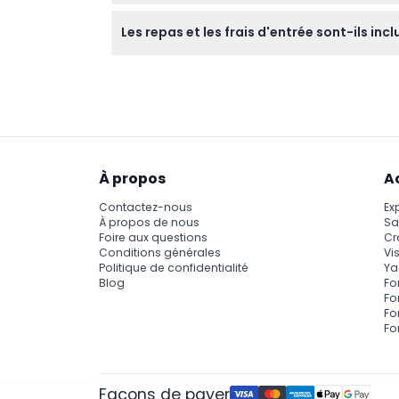
Vous visiterez des sites emblématiques com
Les repas et les frais d'entrée sont-ils incl
Florence tels que la Cathédrale Santa Maria d
Les repas, les boissons et l'entrée aux attr
séparément.
À propos
A
Contactez-nous
Ex
À propos de nous
Sa
Foire aux questions
Cr
Conditions générales
Vis
Politique de confidentialité
Ya
Blog
Fo
Fo
Fo
Fo
Façons de payer