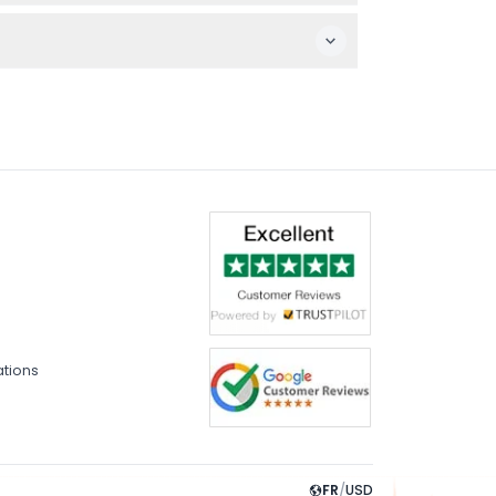
lorerez les monuments Renaissance de
ous devrez donc couvrir ces dépenses
ations
FR
/
USD