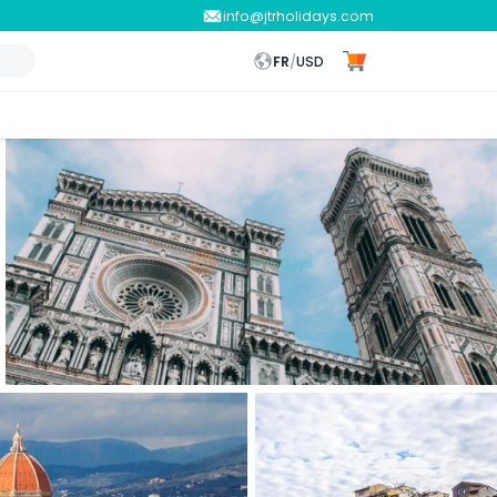
info@jtrholidays.com
FR
/
USD