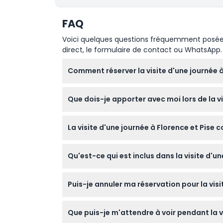
FAQ
Voici quelques questions fréquemment posées. 
direct, le formulaire de contact ou WhatsApp.
Comment réserver la visite d'une journée à
Vous pouvez facilement réserver votre visit
Que dois-je apporter avec moi lors de la v
et en vérifiant la disponibilité.
Nous recommandons d'apporter des chaussure
La visite d'une journée à Florence et Pise 
les magnifiques vues tout au long de la jour
Les enfants âgés de 0 à 2 ans peuvent partic
Qu'est-ce qui est inclus dans la visite d'u
plein. Notez que cette visite n'est pas acces
La visite comprend le transport aller-retour
Puis-je annuler ma réservation pour la visi
couvre également une visite guidée à pied de
Oui, vous pouvez obtenir un remboursement s
Que puis-je m'attendre à voir pendant la v