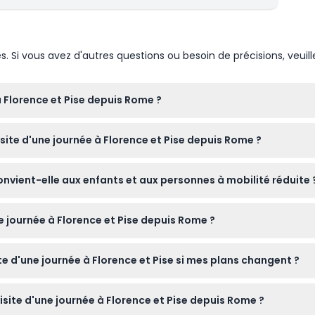
Si vous avez d'autres questions ou besoin de précisions, veuill
 Florence et Pise depuis Rome ?
e d'une journée à Florence et Pise en ligne ici même sur notre s
isite d'une journée à Florence et Pise depuis Rome ?
s de marche confortables, une bouteille d'eau, de la crème so
convient-elle aux enfants et aux personnes à mobilité réduite 
née.
iper gratuitement s'ils n'occupent pas de siège séparé, mais les 
ne journée à Florence et Pise depuis Rome ?
sible aux poussettes ou aux fauteuils roulants.
 dans un autocar confortable et climatisé ainsi que des guides ex
te d'une journée à Florence et Pise si mes plans changent ?
 Florence et des visites des sites clés à Pise.
i vous annulez au moins 48 heures avant le début de la visite, m
isite d'une journée à Florence et Pise depuis Rome ?