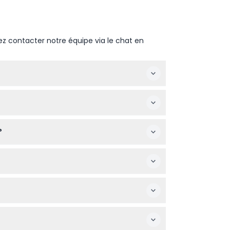
ez contacter notre équipe via le chat en
ite web en sélectionnant la date souhaitée
laire et un appareil photo pour capturer
?
enfants de 12 ans et plus paient le prix
perts parlant anglais ou espagnol. Elle
ais des frais de transfert s'appliqueront.