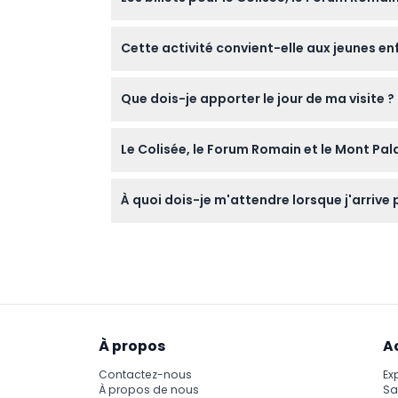
Politique d'annulation
Les billets ne sont pas remboursables et ne 
Cette activité convient-elle aux jeunes en
votre réservation en ligne.
Oui, les nourrissons et les enfants peuvent 
Que dois-je apporter le jour de ma visite ?
ans et plus sont facturés comme des adult
Apportez une pièce d'identité valide, car ell
Le Colisée, le Forum Romain et le Mont Pal
objets tranchants pour assurer une entrée fl
Malheureusement, cette activité n'est pas a
À quoi dois-je m'attendre lorsque j'arrive
de mobilité.
Assurez-vous d'arriver 15 minutes avant l'he
absents peuvent perdre leur réservation.
À propos
A
Contactez-nous
Ex
À propos de nous
Sa