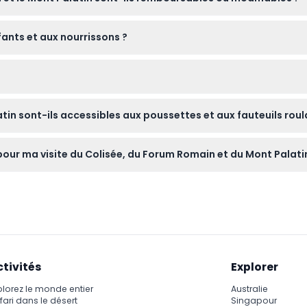
peuvent pas être annulés ou modifiés, alors veillez à choisir so
fants et aux nourrissons ?
participer, mais ils doivent être inclus dans le nombre total de p
es.
e peut être requise pour l'entrée. Évitez d'apporter des objets int
atin sont-ils accessibles aux poussettes et aux fauteuils roul
uide.
ccessible aux poussettes ni aux fauteuils roulants, alors planif
 pour ma visite du Colisée, du Forum Romain et du Mont Palati
ure de votre billet au lieu de rendez-vous désigné pour ne pas 
ctivités
Explorer
plorez le monde entier
Australie
fari dans le désert
Singapour