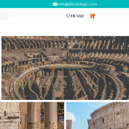
info@jtrholidays.com
FR
/
USD