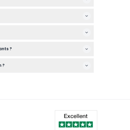
igneusement votre date et heure lors de
assagers. Notez que les enfants âgés de 19
erdits tels que armes, drones, alcool ou
ants ?
iez en conséquence si vous avez des besoins
n ?
manquer votre entrée. Les retardataires ou