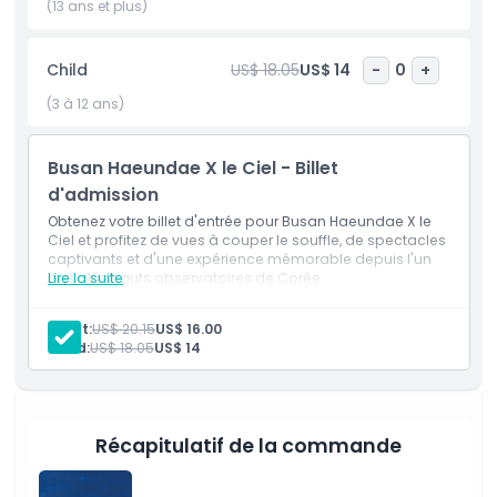
l’endroit idéal pour un rendez-vous romantique, où vous
(13 ans et plus)
pourrez profiter de belles vues, de divertissements et de
plats délicieux, le tout au même endroit.
Child
US$ 18.05
US$ 14
-
0
+
Que vous soyez en famille, entre amis ou en couple, Busan
(3 à 12 ans)
X le Ciel offre quelque chose pour tout le monde. Ne
manquez pas l’occasion de visiter ce lieu incroyable et
d’admirer les vues magnifiques sur Busan depuis les
Busan Haeundae X le Ciel - Billet
hauteurs.
d'admission
Obtenez votre billet d'entrée pour Busan Haeundae X le
Ciel et profitez de vues à couper le souffle, de spectacles
Points forts
captivants et d'une expérience mémorable depuis l'un
des plus hauts observatoires de Corée.
Lire la suite
Inclus
Adult:
US$ 20.15
US$ 16.00
Child:
US$ 18.05
US$ 14
Politique enfant/adulte
Récapitulatif de la commande
Exclus