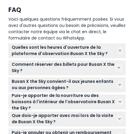
FAQ
Voici quelques questions fréquemment posées. Si vous
avez d'autres questions ou besoin de précisions, veuillez
contacter notre équipe via le chat en direct, le
formulaire de contact ou WhatsApp.
Quelles sont les heures d'ouverture de la
plateforme d'observation Busan X the Sky ?
Busan X the Sky est ouvert tous les jours de 10h00 à
Comment réserver des billets pour Busan X the
21h00, avec la dernière admission à 20h30 (horaires
Sky ?
susceptibles de changer — veuillez confirmer au
Vous pouvez facilement réserver vos billets en ligne
moment de la réservation).
Busan X the Sky convient-il aux jeunes enfants
directement sur ce site Web, ce qui vous permet
ou aux personnes âgées ?
de vérifier la disponibilité et de sécuriser la date et
Puis-je apporter de la nourriture ou des
Les enfants de moins de 36 mois entrent
l'heure de votre choix.
boissons à l'intérieur de l'observatoire Busan X
gratuitement sur présentation de documents
the Sky ?
valides, et des tarifs réduits sont appliqués pour les
Les aliments et boissons extérieurs ne sont pas
enfants de 3 à 12 ans ainsi que pour les seniors de
Que dois-je apporter avec moi lors de la visite
autorisés dans l'observatoire, mais il y a d'excellents
65 ans et plus, ce qui en fait une expérience
de Busan X the Sky ?
restaurants sur place si vous souhaitez prendre un
agréable pour tous les âges.
Apportez votre confirmation de réservation pour
repas ou une collation.
Puis-je annuler ou obtenir un remboursement