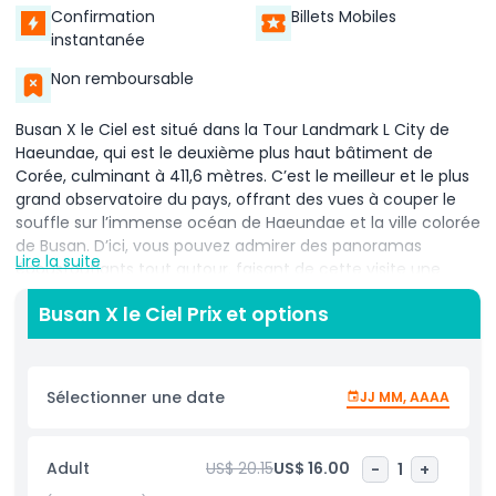
Confirmation
Billets Mobiles
instantanée
Non remboursable
Busan X le Ciel est situé dans la Tour Landmark L City de
Haeundae, qui est le deuxième plus haut bâtiment de
Corée, culminant à 411,6 mètres. C’est le meilleur et le plus
grand observatoire du pays, offrant des vues à couper le
souffle sur l’immense océan de Haeundae et la ville colorée
de Busan. D’ici, vous pouvez admirer des panoramas
Lire la suite
époustouflants tout autour, faisant de cette visite une
expérience inoubliable.
Busan X le Ciel Prix et options
Mais Busan X le Ciel n’est pas un simple observatoire. Il
propose de nombreuses attractions passionnantes. Des
spectacles et des vidéos spéciales rendent votre visite
Sélectionner une date
JJ MM, AAAA
encore plus intéressante et divertissante. Vous pouvez
également vous détendre et prendre un repas dans les
restaurants à l’intérieur, ce qui enrichit l’expérience. Ce
Adult
US$ 20.15
US$ 16.00
-
1
+
n’est pas seulement un lieu pour faire du tourisme – c’est