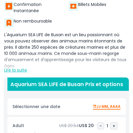
Confirmation
Billets Mobiles
instantanée
Non remboursable
L'Aquarium SEA LIFE de Busan est un lieu passionnant où
vous pouvez observer des animaux marins étonnants de
près. Il abrite 250 espèces de créatures marines et plus de
10 000 animaux marins. Ce monde sous-marin regorge
d'amusement et d'apprentissage pour les visiteurs de tous
âges.
Lire la suite
Parcourez un long tunnel en verre et regardez les requins
nager tout autour de vous. Admirez des poissons colorés,
Aquarium SEA LIFE de Busan Prix et options
des méduses et des hippocampes dans des bassins
magnifiquement conçus. Participez à des activités
pratiques telles qu'un sauvetage de tortues marines et
Sélectionner une date
JJ MM, AAAA
apprenez comment protéger les animaux océaniques. La
zone Sea at Night utilise des lumières numériques pour
montrer la beauté des grands fonds marins de manière
Adult
US$ 20.54
US$ 20
-
1
+
magique.