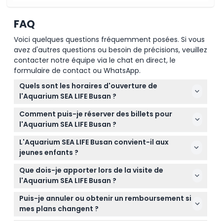
FAQ
Voici quelques questions fréquemment posées. Si vous
avez d'autres questions ou besoin de précisions, veuillez
contacter notre équipe via le chat en direct, le
formulaire de contact ou WhatsApp.
Quels sont les horaires d'ouverture de
l'Aquarium SEA LIFE Busan ?
L'Aquarium SEA LIFE Busan est ouvert de 10h00 à
Comment puis-je réserver des billets pour
19h00 les jours de semaine et jusqu'à 20h00 les
l'Aquarium SEA LIFE Busan ?
week-ends et jours fériés, avec la dernière entrée
Vous pouvez réserver vos billets en ligne
une heure avant la fermeture (sous réserve de
L'Aquarium SEA LIFE Busan convient-il aux
directement ici sur ce site, garantissant la
modification — veuillez confirmer au moment de la
jeunes enfants ?
disponibilité et une entrée fluide le jour de votre
réservation).
Oui ! Les enfants de moins de 3 ans entrent
visite.
Que dois-je apporter lors de la visite de
gratuitement, ce qui fait de l'aquarium une sortie
l'Aquarium SEA LIFE Busan ?
idéale pour les familles avec de tout-petits.
Apportez votre confirmation de réservation, des
N'oubliez pas d'apporter une preuve d'âge pour
Puis-je annuler ou obtenir un remboursement si
chaussures confortables pour marcher, et un
l'entrée gratuite.
mes plans changent ?
appareil photo pour capturer les incroyables scènes