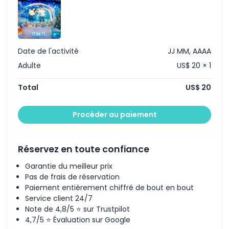
Exclus
Heures d'ouverture
Date de l'activité
JJ MM, AAAA
Adulte
US$ 20 × 1
À savoir
Total
US$ 20
Emplacement
Procéder au paiement
Politique d'annulation
Réservez en toute confiance
Garantie du meilleur prix
Pas de frais de réservation
Paiement entièrement chiffré de bout en bout
Service client 24/7
Note de 4,8/5 ⭐ sur Trustpilot
4,7/5 ⭐ Évaluation sur Google