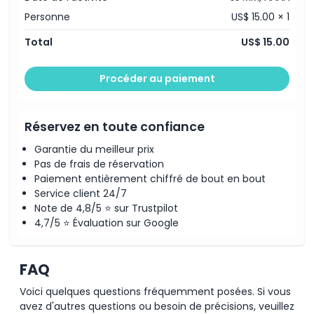
Planet promet une visite mémorable et éducative pour
Personne
US$ 15.00 × 1
toute la famille. Que vous appreniez sur les écosystèmes
marins, découvriez de nouvelles espèces marines ou
Total
US$ 15.00
profitiez simplement de la beauté paisible du monde sous-
marin, Aqua Planet vous laissera à coup sûr des souvenirs
Procéder au paiement
durables.
Réservez en toute confiance
Points forts
Garantie du meilleur prix
Pas de frais de réservation
Inclus
Paiement entièrement chiffré de bout en bout
Service client 24/7
Politique enfant/adulte
Note de 4,8/5 ⭐ sur Trustpilot
4,7/5 ⭐ Évaluation sur Google
Exclus
FAQ
Heures d'ouverture
Voici quelques questions fréquemment posées. Si vous
avez d'autres questions ou besoin de précisions, veuillez