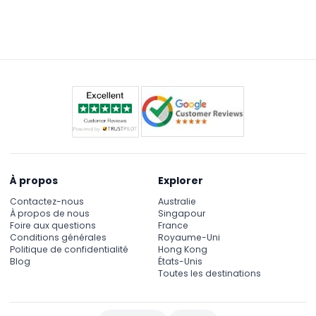
Entrez au moins 10 minutes avant le début du
spectacle, car l'entrée tardive n'est pas autorisée
une fois que le spectacle a commencé.
À propos
Explorer
Contactez-nous
Australie
À propos de nous
Singapour
Foire aux questions
France
Conditions générales
Royaume-Uni
Politique de confidentialité
Hong Kong
Blog
États-Unis
Toutes les destinations