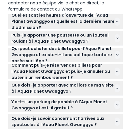
contacter notre équipe via le chat en direct, le
À savoir
formulaire de contact ou WhatsApp.
Quelles sont les heures d'ouverture de l'Aqua
Planet Gwanggyo et quelle est la dernière heure
Emplacement
d'admission ?
L'Aqua Planet Gwanggyo est ouvert tous les jours
Puis-je apporter une poussette ou un fauteuil
Comment s'y rendre
de 10h30 à 19h30, avec la dernière admission à
roulant à l'Aqua Planet Gwanggyo ?
18h30 (sous réserve de modification — veuillez
Qui peut acheter des billets pour l'Aqua Planet
Oui, l'Aqua Planet Gwanggyo est accessible aux
confirmer au moment de la réservation).
Gwanggyo et existe-t-il une politique tarifaire
Comment échanger
poussettes et fauteuils roulants, ce qui le rend
basée sur l'âge ?
pratique pour les visiteurs ayant des besoins de
Comment puis-je réserver des billets pour
Cette attraction est réservée aux étrangers
mobilité.
l'Aqua Planet Gwanggyo et puis-je annuler ou
Politique d'annulation
uniquement ; les ressortissants coréens ne peuvent
obtenir un remboursement ?
pas acheter de billets. Les enfants âgés de 3 ans et
Vous pouvez réserver des billets en ligne
plus paient le même tarif que les adultes, tandis
Que dois-je apporter avec moi lors de ma visite
directement sur ce site. Veuillez noter que les billets
que les nourrissons de moins de 3 ans entrent
à l'Aqua Planet Gwanggyo ?
ne sont ni remboursables, ni annulables, et doivent
gratuitement sur présentation d'un passeport.
Apportez votre passeport pour vérifier votre statut
être utilisés à la date et à l'heure réservées.
Y a-t-il un parking disponible à l'Aqua Planet
d'étranger et pour l'entrée gratuite des nourrissons,
Gwanggyo et est-il gratuit ?
ainsi que des chaussures confortables pour vous
Oui, un parking gratuit est disponible pendant 2
promener dans l'aquarium.
Que dois-je savoir concernant l'arrivée aux
heures à l'Aqua Planet Gwanggyo, vous n'avez donc
spectacles à l'Aqua Planet Gwanggyo ?
pas à vous soucier de trouver une place.