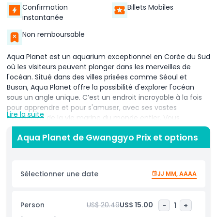
Confirmation
Billets Mobiles
instantanée
Non remboursable
Aqua Planet est un aquarium exceptionnel en Corée du Sud
où les visiteurs peuvent plonger dans les merveilles de
l'océan. Situé dans des villes prisées comme Séoul et
Busan, Aqua Planet offre la possibilité d'explorer l'océan
sous un angle unique. C’est un endroit incroyable à la fois
pour apprendre et pour s'amuser, avec ses vastes
Lire la suite
expositions de la vie marine du monde entier. Vous
trouverez tout, des petits poissons colorés aux requins
Aqua Planet de Gwanggyo Prix et options
géants nageant avec grâce. L'aquarium comporte de
nombreuses sections différentes, chacune mettant en
valeur une variété de créatures marines, des poissons
tropicaux aux tortues marines et même aux manchots.
Sélectionner une date
JJ MM, AAAA
Une des caractéristiques les plus excitantes d'Aqua Planet
est la possibilité de traverser de larges tunnels entourés
Person
US$ 20.49
US$ 15.00
-
1
+
d'eau. Cela offre aux visiteurs une véritable expérience