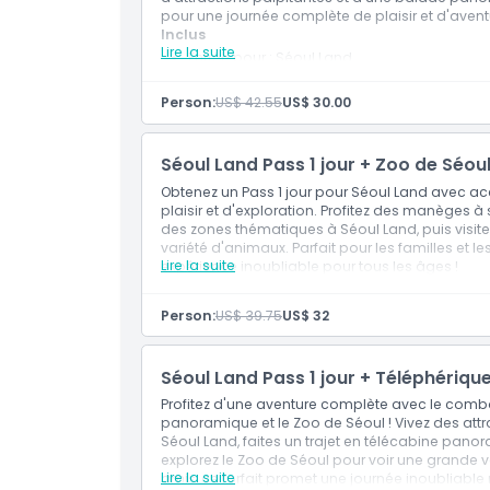
pour une journée complète de plaisir et d'aventu
Emplacement
Inclus
Lire la suite
Entrée pour : Séoul Land
Télésiège (aller simple)
Comment s'y rendre
Person:
US$ 42.55
US$ 30.00
Politique d'annulation
Séoul Land Pass 1 jour + Zoo de Séo
Obtenez un Pass 1 jour pour Séoul Land avec ac
plaisir et d'exploration. Profitez des manèges à
des zones thématiques à Séoul Land, puis visite
variété d'animaux. Parfait pour les familles et l
Lire la suite
expérience inoubliable pour tous les âges !
Person:
US$ 39.75
US$ 32
Séoul Land Pass 1 jour + Téléphériq
Profitez d'une aventure complète avec le combo 
panoramique et le Zoo de Séoul ! Vivez des att
Séoul Land, faites un trajet en télécabine pano
explorez le Zoo de Séoul pour voir une grande va
Lire la suite
amis, ce forfait promet une journée inoubliable r