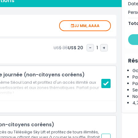
ptions
Date
sonniers, ajoutant une touche unique à votre visite quel
 d'attractions et d'événements, Seoul Land est une
Per
amis en quête d'une journée amusante et mémorable.
Tota
JJ MM, AAAA
US$ 36
US$ 20
-
1
+
Rés
Ga
e journée (non-citoyens coréens)
Pa
ème Séoul Land et profitez d'un accès illimité aux
Pa
vertissantes et aux zones thématiques. Parfait pour
Se
amille !
No
4,
(Non-citoyens coréens)
 au Télésiège Sky Lift et profitez de tours illimités,
amique offrant des vues à couper le souffle. Parfait