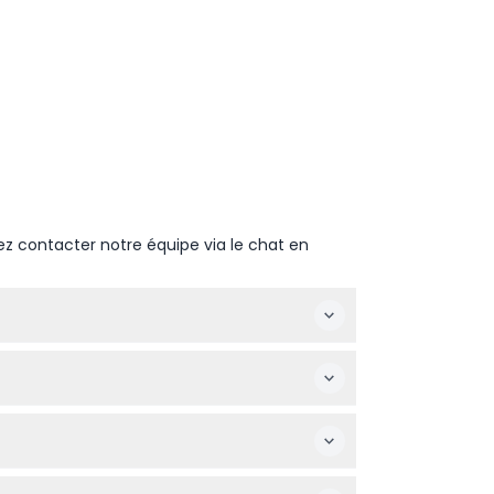
ez contacter notre équipe via le chat en
avant la fermeture (sous réserve de
r à la date et à l'heure réservées.