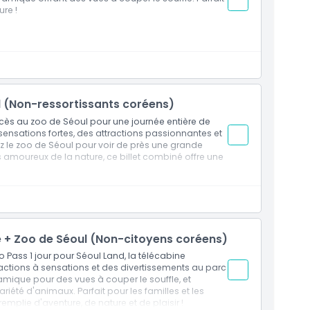
re !
ul (Non-ressortissants coréens)
cès au zoo de Séoul pour une journée entière de
 sensations fortes, des attractions passionnantes et
z le zoo de Séoul pour voir de près une grande
es amoureux de la nature, ce billet combiné offre une
ue + Zoo de Séoul (Non-citoyens coréens)
Pass 1 jour pour Séoul Land, la télécabine
ractions à sensations et des divertissements au parc
ramique pour des vues à couper le souffle, et
riété d'animaux. Parfait pour les familles et les
emplie d'aventure, de nature et de plaisir !