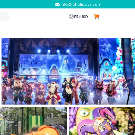
info@jtrholidays.com
FR
/
USD