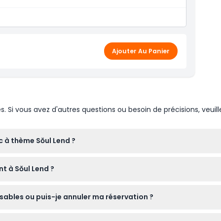
Ajouter Au Panier
Si vous avez d'autres questions ou besoin de précisions, veuill
c à thème Sŏul Lend ?
jours de 10h00 à 19h00, la dernière admission étant 30 minutes 
t à Sŏul Lend ?
nt de la réservation).
entrer gratuitement à Sŏul Lend.
rsables ou puis-je annuler ma réservation ?
rsables et ne peuvent pas être annulés, veillez donc à les utilise