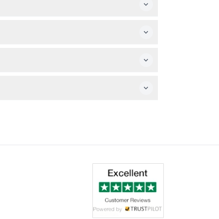
, des jeux, des parcours d'obstacles, des
périences de tir nécessitent des frais
 collations ou des boissons de votre choix
positions spéciales pour les visiteurs de