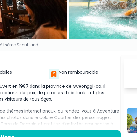
 à thème Seoul Land
Mobiles
Non remboursable
vert en 1987 dans la province de Gyeonggi-do. Il
ctions, de jeux, de parcours d'obstacles et plus
s visiteurs de tous âges.
r de thèmes internationaux, ou rendez-vous à Adventure
des photos dans le coloré Quartier des personnages,
 Terre de Demain et profitez d'activités amusantes à