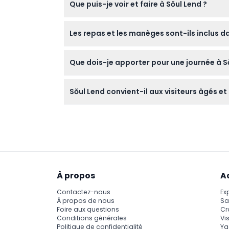
Que puis-je voir et faire à Sŏul Lend ?
Vous pouvez explorer cinq zones thématique
Les repas et les manèges sont-ils inclus dan
festivals saisonniers et des spectacles en di
L'entrée couvre l'accès à Sŏul Lend, mais l
Que dois-je apporter pour une journée à S
supplémentaires.
Apportez des vêtements et des chaussures c
Sŏul Lend convient-il aux visiteurs âgés et
car la nourriture et les boissons ne sont pas 
Oui, Sŏul Lend accueille tous les âges, avec
plus de 65 ans au Zoo de Sŏul.
À propos
A
Contactez-nous
Ex
À propos de nous
Sa
Foire aux questions
Cr
Conditions générales
Vis
Politique de confidentialité
Ya