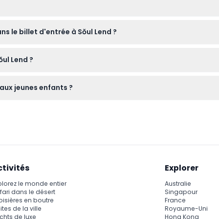
s avec environ 40 attractions, notamment des montagnes russes
s le billet d'entrée à Sŏul Lend ?
rect.
es repas, les boissons et certains manèges comme Sky-X et les ex
ŏul Lend ?
onfortables adaptés à la marche et aux manèges, ainsi que des
 aux jeunes enfants ?
incluses.
 une entrée gratuite pour les enfants de moins de 3 ans et des dis
ctivités
Explorer
plorez le monde entier
Australie
fari dans le désert
Singapour
oisières en boutre
France
ites de la ville
Royaume-Uni
chts de luxe
Hong Kong