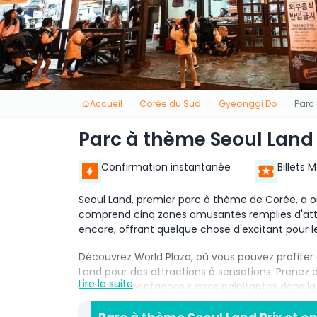
Accueil
Corée du Sud
Gyeonggi Do
Parc
Parc à thème Seoul Land
Confirmation instantanée
Billets 
Seoul Land, premier parc à thème de Corée, a ou
comprend cinq zones amusantes remplies d'attra
encore, offrant quelque chose d'excitant pour le
Découvrez World Plaza, où vous pouvez profite
Land pour des attractions à sensations. Prenez 
Lire la suite
vivez des montagnes russes palpitantes dans la
Samchulli Land.