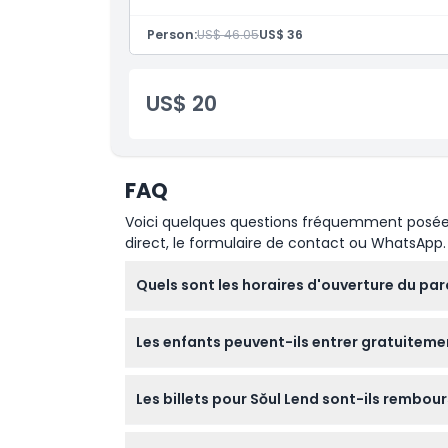
Person:
US$ 46.05
US$ 36
US$ 20
FAQ
Voici quelques questions fréquemment posées. 
direct, le formulaire de contact ou WhatsApp.
Quels sont les horaires d'ouverture du par
Sŏul Lend est généralement ouvert tous les 
Les enfants peuvent-ils entrer gratuitemen
modifications — veuillez confirmer au mome
Oui, les enfants de moins de 3 ans peuvent 
Les billets pour Sŏul Lend sont-ils rembou
Les billets pour Sŏul Lend ne sont pas rembou