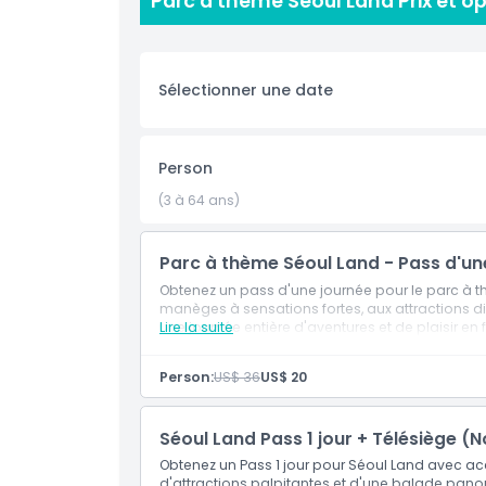
Parc à thème Seoul Land Prix et o
Seoul Land organise également des festivals sai
que soit le moment de l'année. Avec sa variété
destination parfaite pour les familles et les 
Sélectionner une date
Points forts
Person
Inclus
(3 à 64 ans)
Politique enfant/adulte
Parc à thème Séoul Land - Pass d'un
Obtenez un pass d'une journée pour le parc à th
manèges à sensations fortes, aux attractions di
Exclus
une journée entière d'aventures et de plaisir en f
Lire la suite
Person:
US$ 36
US$ 20
Heures d'ouverture
Séoul Land Pass 1 jour + Télésiège 
À savoir
Obtenez un Pass 1 jour pour Séoul Land avec accès
d'attractions palpitantes et d'une balade panor