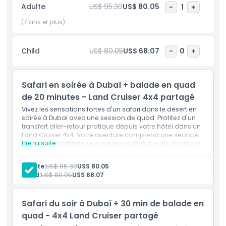
barbecue avec des options végétariennes et non
Adulte
US$ 95.30
US$ 80.05
-
1
+
végétariennes. La soirée se poursuit avec des animations
en direct, notamment la danse Tanoura, la danse du
(7 ans et plus)
ventre et un spectacle de feu envoûtant. Détendez-vous
dans le salon de chicha ou essayez la peinture au henné
Child
US$ 80.05
US$ 68.07
-
0
+
pour une touche culturelle. Idéal pour les familles, les
couples et les groupes, ce safari dans le désert offre une
soirée inoubliable remplie de charme et d'aventure arabes.
Safari en soirée à Dubaï + balade en quad
de 20 minutes - Land Cruiser 4x4 partagé
Points forts
Vivez les sensations fortes d'un safari dans le désert en
soirée à Dubaï avec une session de quad. Profitez d'un
transfert aller-retour pratique depuis votre hôtel dans un
Land Cruiser 4x4. Votre aventure comprend une séance
Inclus
Lire la suite
de quad palpitante, une promenade à dos de chameau
et du franchissement de dunes à couper le souffle.
Immortalisez de superbes photos du désert lors d'arrêts
Heure de prise en charge/dépose
Adulte:
US$ 95.30
US$ 80.05
panoramiques et savourez un délicieux dîner barbecue.
Child:
US$ 80.05
US$ 68.07
Avec une variété d'activités et de divertissements, ce
safari dans le désert promet une aventure arabe
Non adapté pour
inoubliable.
Safari du soir à Dubaï + 30 min de balade en
Inclus
Transfert aller-retour en Land Cruiser 4x4 depuis votre
quad - 4x4 Land Cruiser partagé
À savoir
hôtel ou hébergement à Dubaï