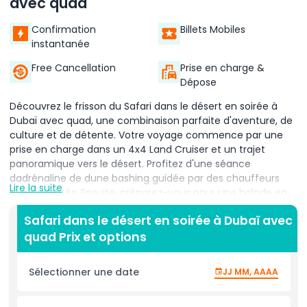
avec quad
Confirmation
Billets Mobiles
instantanée
Free Cancellation
Prise en charge &
Dépose
Découvrez le frisson du Safari dans le désert en soirée à
Dubaï avec quad, une combinaison parfaite d'aventure, de
culture et de détente. Votre voyage commence par une
prise en charge dans un 4x4 Land Cruiser et un trajet
panoramique vers le désert. Profitez d'une séance
dadrénaline de dune bashing guidée par des chauffeurs
Lire la suite
expérimentés. Ensuite, préparez-vous pour une balade en
quad à travers les vastes dunes dorées, un favori des
Safari dans le désert en soirée à Dubaï avec
amateurs de sensations fortes. Puis faites une courte
quad Prix et options
promenade à dos de chameau, prenez des photos
mémorables et dirigez-vous vers un camp désertique
traditionnel de style bédouin. Là, vous serez accueilli avec
Sélectionner une date
JJ MM, AAAA
du café arabe, des dattes et des rafraîchissements. Au
coucher du soleil, dégustez un délicieux dîner buffet