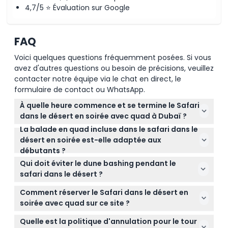
4,7/5 ⭐ Évaluation sur Google
FAQ
Voici quelques questions fréquemment posées. Si vous
avez d'autres questions ou besoin de précisions, veuillez
contacter notre équipe via le chat en direct, le
formulaire de contact ou WhatsApp.
À quelle heure commence et se termine le Safari
dans le désert en soirée avec quad à Dubaï ?
La balade en quad incluse dans le safari dans le
La visite commence généralement par une prise
désert en soirée est-elle adaptée aux
en charge entre 14h30 et 15h30 et se termine vers
débutants ?
21h00 à 21h30. (sous réserve de modifications —
Oui, la balade en quad se déroule sur une piste
veuillez confirmer au moment de la réservation)
Qui doit éviter le dune bashing pendant le
contrôlée dans le désert conçue pour tous les
safari dans le désert ?
niveaux, y compris les débutants. Il suffit de suivre
Le dune bashing n'est pas recommandé pour les
les instructions de l'instructeur pour une expérience
Comment réserver le Safari dans le désert en
femmes enceintes, les personnes souffrant de
sécurisée et agréable.
soirée avec quad sur ce site ?
douleurs au dos ou au cou, les personnes ayant
Vous pouvez facilement réserver votre place en
subi des interventions chirurgicales majeures, ou les
Quelle est la politique d'annulation pour le tour
ligne ici même en choisissant la durée du quad et