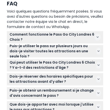
FAQ
Voici quelques questions fréquemment posées. Si vous
avez d'autres questions ou besoin de précisions, veuillez
contacter notre équipe via le chat en direct, le
formulaire de contact ou WhatsApp.
Comment fonctionne le Pass Go City Londres 6
Choix ?
Puis-je utiliser le pass sur plusieurs jours ou
Avec le Pass Go City Londres 6 Choix, vous
dois-je visiter toutes les attractions en une
sélectionnez six attractions parmi plus de 80
seule fois ?
options et vous les visitez à tout moment dans les
Le pass est valable pendant 30 jours consécutifs à
30 jours suivant votre première utilisation, ce qui
Qui peut utiliser le Pass Go City Londres 6 Choix
partir de la première utilisation, vous pouvez donc
vous offre la flexibilité d'explorer à votre propre
? Y a-t-il des restrictions d'âge ?
répartir vos visites des six attractions sur plusieurs
rythme.
Les passes adultes sont valables pour les invités
jours.
Dois-je réserver des horaires spécifiques pour
âgés de 16 à 99 ans, tandis que les passes enfants
les attractions avant d'y aller ?
couvrent les âges de 5 à 15 ans.
Certaines attractions exigent une réservation
Puis-je obtenir un remboursement si je change
préalable ou une réservation de créneau horaire, il
d'avis concernant le pass ?
est donc conseillé de vérifier et de réserver en ligne
Les billets pour le Pass Go City Londres 6 Choix ne
tout créneau nécessaire lorsque vous planifiez
Que dois-je apporter avec moi lorsque j'utilise
sont pas remboursables et ne peuvent pas être
votre visite.
le pass aux attractions ?