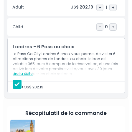
option is ideal for travelers seeking extensive, customizable
Adult
US$ 202.19
-
1
+
access to London’s diverse attractions, with the
convenience of a single unified pass.
Child
-
0
+
Points forts
Londres - 6 Pass au choix
Inclus
Le Pass Go City Londres 6 choix vous permet de visiter 6
attractions phares de Londres, au choix. Le bon est
valable 365 jours à compter de la réservation, et une fois
Politique enfant/adulte
activé lors de votre première visite, vous avez 30 jours
Lire la suite
pour effectuer les choix restants.
Inclus
Accès à : 6 attractions parmi un choix de plus de 80
Exclus
Adult:
US$ 202.19
sites incontournables
À savoir
Récapitulatif de la commande
Emplacement