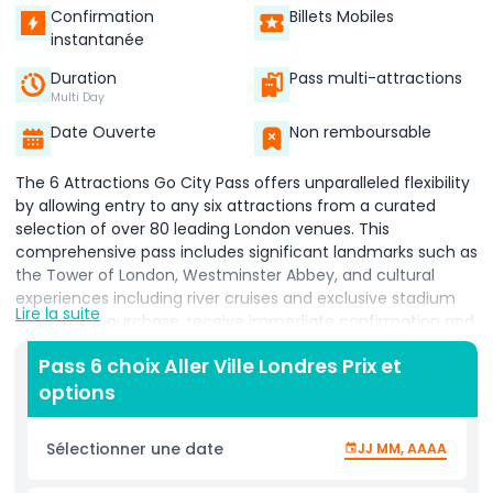
Confirmation
Billets Mobiles
instantanée
Duration
Pass multi-attractions
Multi Day
Date Ouverte
Non remboursable
The 6 Attractions Go City Pass offers unparalleled flexibility
by allowing entry to any six attractions from a curated
selection of over 80 leading London venues. This
comprehensive pass includes significant landmarks such as
the Tower of London, Westminster Abbey, and cultural
experiences including river cruises and exclusive stadium
Lire la suite
tours. Upon purchase, receive immediate confirmation and
a digital pass for effortless entry via your mobile device.
Pass 6 choix Aller Ville Londres Prix et
Valid for a full 365 days from the date of purchase, it suits
options
both planned and spontaneous itineraries. The pass
accommodates children aged 5-15, with specific infant
policies applied per attraction. Note that re-entry is not
Sélectionner une date
JJ MM, AAAA
permitted once you leave a venue, and opening times can
vary, so preview schedules online prior to visiting. This