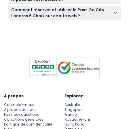
annulés, alors soyez certain avant d'acheter.
Apportez votre pass numérique sur votre
Comment réserver et utiliser le Pass Go City
smartphone ou une version imprimée à scanner à
Londres 6 Choix sur ce site web ?
l'entrée de chaque attraction pour une entrée
Vous pouvez réserver instantanément le pass en
fluide.
ligne ici, recevoir une confirmation numérique, puis
activer votre pass lors de votre première visite à
n'importe quelle attraction incluse.
À propos
Explorer
Contactez-nous
Australie
À propos de nous
Singapour
Foire aux questions
France
Conditions générales
Royaume-Uni
Politique de confidentialité
Hong Kong