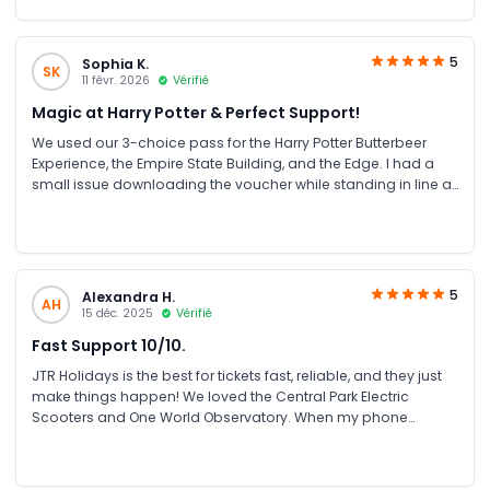
beyond to resolve any confusion ASAP.
5
Sophia K.
SK
11 févr. 2026
Vérifié
Magic at Harry Potter & Perfect Support!
We used our 3-choice pass for the Harry Potter Butterbeer
Experience, the Empire State Building, and the Edge. I had a
small issue downloading the voucher while standing in line at
the Harry Potter shop, but I messaged JTR Holidays on
WhatsApp and they sent me a fresh PDF link within 60
seconds! Their speed is unmatched. It’s so reassuring to
know help is just a text away.
5
Alexandra H.
AH
15 déc. 2025
Vérifié
Fast Support 10/10.
JTR Holidays is the best for tickets fast, reliable, and they just
make things happen! We loved the Central Park Electric
Scooters and One World Observatory. When my phone
glitched at the rental desk, a quick WhatsApp to JTR fixed
everything instantly. They stayed on the chat until I was all set.
Their asap support is a solid 10/10.