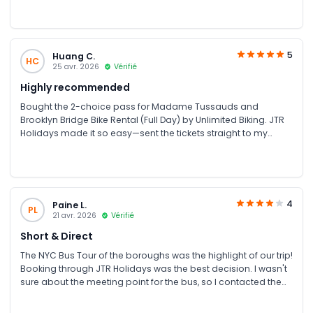
5
Huang C.
HC
25 avr. 2026
Vérifié
Highly recommended
Bought the 2-choice pass for Madame Tussauds and
Brooklyn Bridge Bike Rental (Full Day) by Unlimited Biking. JTR
Holidays made it so easy—sent the tickets straight to my
WhatsApp. They are so friendly and resolve any issues
immediately. Thank you!
4
Paine L.
PL
21 avr. 2026
Vérifié
Short & Direct
The NYC Bus Tour of the boroughs was the highlight of our trip!
Booking through JTR Holidays was the best decision. I wasn't
sure about the meeting point for the bus, so I contacted them
via WhatsApp. The team sent me a Google Maps pin and a
photo of the bus stop immediately. They really go above and