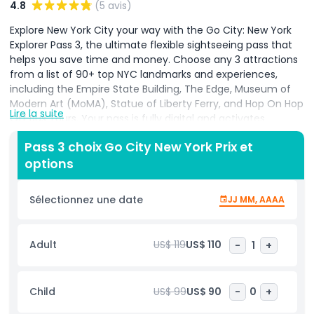
4.8
(5 avis)
Explore New York City your way with the Go City: New York
Explorer Pass 3, the ultimate flexible sightseeing pass that
helps you save time and money. Choose any 3 attractions
from a list of 90+ top NYC landmarks and experiences,
including the Empire State Building, The Edge, Museum of
Modern Art (MoMA), Statue of Liberty Ferry, and Hop On Hop
Lire la suite
Off Bus Tours. Your pass is fully digital and activates
automatically when you visit your first attraction. From that
Pass 3 choix Go City New York Prix et
day, you’ll have 30 days to visit your remaining choices,
options
allowing you to explore New York at your own pace. With
instant confirmation and a digital guide packed with
attraction details, maps, and reservation tips, planning your
Sélectionnez une date
JJ MM, AAAA
NYC adventure couldn’t be easier. The Go City Explorer Pass
also helps you skip long ticket lines and enjoy exclusive
savings compared to buying individual tickets. Whether
Adult
US$ 119
US$ 110
-
1
+
you’re interested in art, observation decks, history, or family
fun, the pass offers something for every traveler.
Child
US$ 99
US$ 90
-
0
+
Points forts