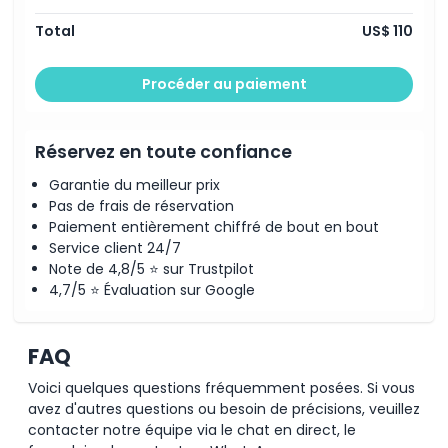
Uptown Go City
Musée Guggenheim Go City
Total
US$ 110
Croisière Statue au coucher du soleil Go City
Visite à vélo de Central Park par Unlimited Biking Go
City
Procéder au paiement
RiseNY (expérience immersive) Go City
Expérience de visite du Madison Square Garden Go
City
Visite du Rockefeller Center Go City
Réservez en toute confiance
Visite guidée à pied Marchés de Noël et illuminations
de Noël Go City
Garantie du meilleur prix
Visite à pied des illuminations de Noël à Brooklyn Go
Pas de frais de réservation
City
Paiement entièrement chiffré de bout en bout
Visite en bus de New York : Bronx, Brooklyn & Queens
Go City
Service client 24/7
Visite à pied Voir plus de 30 sites emblématiques de
Note de 4,8/5 ⭐ sur Trustpilot
New York Go City
4,7/5 ⭐ Évaluation sur Google
Musée du sexe New York
Croisière Harbor Lights : Circle Line Sightseeing
Billets pour un match des New York Yankees
Visite classique du Yankee Stadium
FAQ
Visite gospel à Harlem (service du dimanche)
Meilleure croisière de NYC : Circle Line Sightseeing
Voici quelques questions fréquemment posées. Si vous
Pique-nique parfait
avez d'autres questions ou besoin de précisions, veuillez
Visite du Radio City Music Hall
contacter notre équipe via le chat en direct, le
Escape Virtuality 3 expériences VR