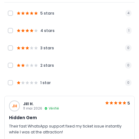
The Paley Center for Media
Résolvez le meurtre près de l'Empire State Building
5 stars
4
MoMA PS1
Musée de Staten Island
Musée pour enfants de Staten Island
4 stars
1
Luna Park à Coney Island
Balade en hors-bord The Beast
3 stars
0
2 stars
0
1 star
0
5
Jill H.
JH
11 mai 2026
Vérifié
Hidden Gem
Their fast WhatsApp support fixed my ticket issue instantly
while I was at the attraction!