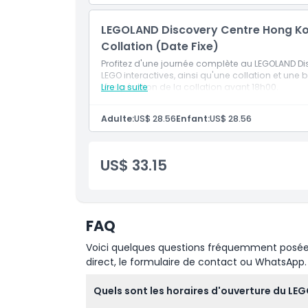
LEGOLAND Discovery Centre Hong Kong
Comment s'y rendre
Collation (Date Fixe)
Profitez d'une journée complète au LEGOLAND D
LEGO interactives, ainsi qu'une collation et une 
Comment échanger
récupération de la collation avant 18h00.
Lire la suite
Politique d'annulation
Adulte:
US$ 28.56
Enfant:
US$ 28.56
US$ 33.15
FAQ
Voici quelques questions fréquemment posées. 
direct, le formulaire de contact ou WhatsApp.
Quels sont les horaires d'ouverture du L