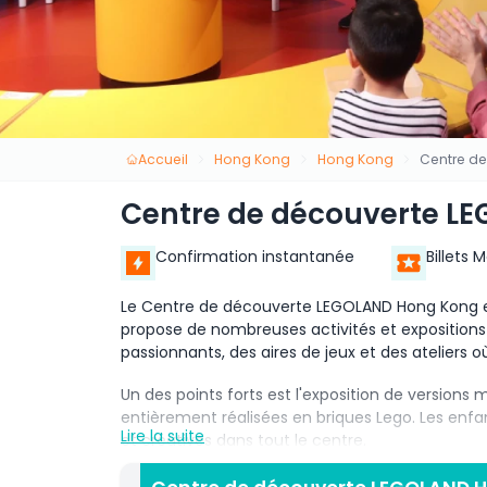
Accueil
Hong Kong
Hong Kong
Centre d
Centre de découverte L
Confirmation instantanée
Billets 
Le Centre de découverte LEGOLAND Hong Kong est u
propose de nombreuses activités et exposition
passionnants, des aires de jeux et des ateliers 
Un des points forts est l'exposition de versio
entièrement réalisées en briques Lego. Les enfan
Lire la suite
et créatives dans tout le centre.
Le Centre de découverte LEGOLAND Hong Kong es