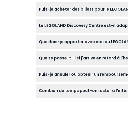
Le LEGOLAND Discovery Centre Hong Kong est 
Puis-je acheter des billets pour le LEGOLA
avec une dernière entrée à 18h00 (sous ré
Oui, les billets doivent être réservés à l'ava
Le LEGOLAND Discovery Centre est-il adapt
L'attraction est conçue pour les enfants âgé
Que dois-je apporter avec moi au LEGOLA
peuvent entrer seuls avec une pièce d'identi
Apportez votre billet pré-réservé (numérique
Que se passe-t-il si j'arrive en retard à l'
confortables sont recommandés pour un jeu
Il est important de visiter le LEGOLAND Disco
Puis-je annuler ou obtenir un remboursem
Les billets ne sont ni remboursables ni annul
Combien de temps peut-on rester à l'inté
Les visiteurs peuvent profiter de l'attracti