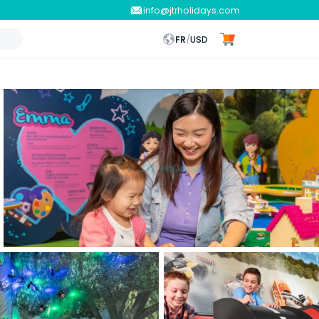
info@jtrholidays.com
FR
/
USD