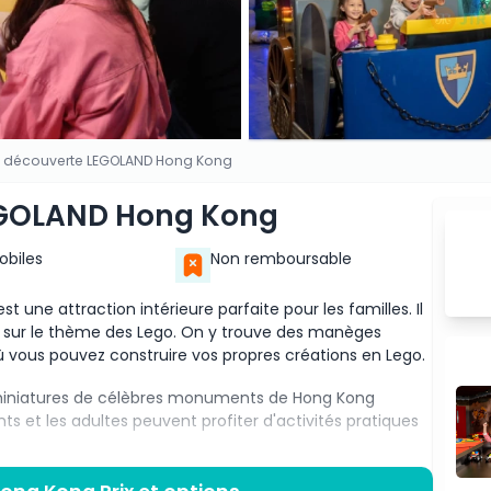
e découverte LEGOLAND Hong Kong
EGOLAND Hong Kong
Mobiles
Non remboursable
ne attraction intérieure parfaite pour les familles. Il
s sur le thème des Lego. On y trouve des manèges
où vous pouvez construire vos propres créations en Lego.
ns miniatures de célèbres monuments de Hong Kong
ts et les adultes peuvent profiter d'activités pratiques
t un excellent endroit pour passer du temps en