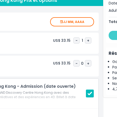
ng Kong Prix et options
Date
ts et participer à des activités interactives qui
Adul
Tota
JJ MM, AAAA
US$ 33.15
-
1
+
Rés
Ga
US$ 33.15
-
0
+
Pa
Pa
Se
No
g Kong - Admission (date ouverte)
4,
GOLAND Discovery Centre Hong Kong avec des
réatives et des expériences en 4D. Billet à date