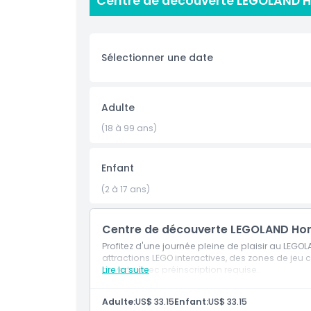
Centre de découverte LEGOLAND Ho
famille, explorer des modèles Lego impressionnan
stimulent la créativité et l'imagination.
Sélectionner une date
Points forts
Adulte
Inclus
(18 à 99 ans)
Politique enfant/adulte
Enfant
(2 à 17 ans)
Exclus
Centre de découverte LEGOLAND Hon
Heures d'ouverture
Profitez d'une journée pleine de plaisir au LE
attractions LEGO interactives, des zones de jeu c
À savoir
ouverte avec préinscription requise.
Lire la suite
Adulte:
US$ 33.15
Enfant:
US$ 33.15
Emplacement