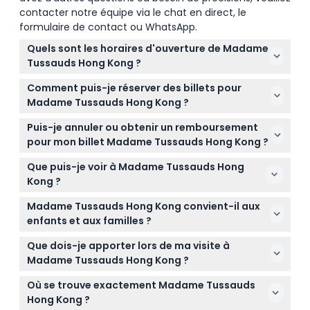
contacter notre équipe via le chat en direct, le
formulaire de contact ou WhatsApp.
Quels sont les horaires d'ouverture de Madame
Tussauds Hong Kong ?
Madame Tussauds Hong Kong est ouvert tous les
Comment puis-je réserver des billets pour
jours de 11h00 à 20h00, avec la dernière entrée à
Madame Tussauds Hong Kong ?
19h30 (sous réserve de modifications — veuillez
Vous pouvez facilement réserver vos billets en ligne
confirmer au moment de la réservation).
Puis-je annuler ou obtenir un remboursement
ici même sur ce site, avec une confirmation
pour mon billet Madame Tussauds Hong Kong ?
envoyée dans les 2 jours ouvrables.
Les billets ne sont pas remboursables et ne
Que puis-je voir à Madame Tussauds Hong
peuvent être annulés en aucune circonstance,
Kong ?
alors veuillez être sûr de vos plans avant de
Vous explorerez plus de 100 figures de cire réalistes
réserver.
Madame Tussauds Hong Kong convient-il aux
de célébrités et d'icônes historiques à travers des
enfants et aux familles ?
zones thématiques comme Glamour de Hong
Oui ! Madame Tussauds Hong Kong est familial et
Kong, Icônes de la Musique, et Figures Historiques.
Que dois-je apporter lors de ma visite à
agréable pour les visiteurs de tous âges qui aiment
Madame Tussauds Hong Kong ?
la culture des célébrités et l'histoire.
Apportez votre confirmation de billet (numérique
Où se trouve exactement Madame Tussauds
ou imprimée), un appareil photo pour des photos
Hong Kong ?
avec les figures de cire, et des chaussures