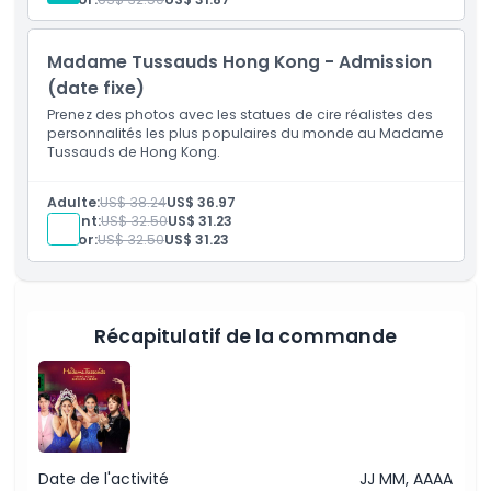
Inclus
Madame Tussauds Hong Kong - Admission
(date fixe)
Heures d'ouverture
Prenez des photos avec les statues de cire réalistes des
personnalités les plus populaires du monde au Madame
Tussauds de Hong Kong.
Emplacement
Adulte:
US$ 38.24
US$ 36.97
Politique d'annulation
Enfant:
US$ 32.50
US$ 31.23
Sénior:
US$ 32.50
US$ 31.23
Récapitulatif de la commande
Date de l'activité
JJ MM, AAAA