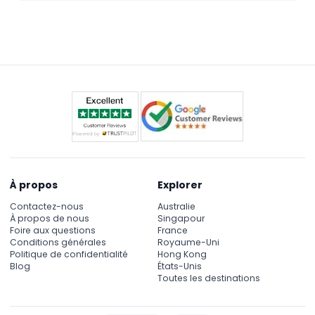
Il est situé au magasin P101, La Tour du Sommet, No.
confortables pour marcher dans les expositions.
128 Route du Sommet, Le Sommet, Île de Hong
Kong – un lieu populaire offrant une vue superbe
ainsi que l'expérience du musée.
À propos
Explorer
Contactez-nous
Australie
À propos de nous
Singapour
Foire aux questions
France
Conditions générales
Royaume-Uni
Politique de confidentialité
Hong Kong
Blog
États-Unis
Toutes les destinations