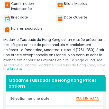
Confirmation
Billets Mobiles
instantanée
Billet daté
Date Ouverte
Non remboursable
Madame Tussauds de Hong Kong est un musée présentant
des effigies en cire de personnalités mondialement
célèbres. La fondatrice, Madame Tussaud (1761-1850), était
une artiste exceptionnelle en France, bien connue dans le
monde entier pour ses œuvres en cire. Le siège du musée
se trouve à Londres. Madame Tussauds de Hong Kong, situé
Lire la suite
au deuxième étage du Peak Tower au Victoria Peak, a
ouvert ses portes au public en 2000. Il s'agit du premier
Madame Tussauds de Hong Kong Prix et
Madame Tussauds en Asie et il expose 100 statues de cire
options
de célébrités. Depuis son ouverture, il a attiré l'attention de
nombreux visiteurs. Madame Tussauds de Hong Kong peut
être divisé en plusieurs zones d'exposition que vous pouvez
Sélectionner une date
JJ MM, AAAA
découvrir lors de votre visite. Les cinq zones d'exposition
sont les suivantes : Dans "Glamour de Hong Kong", vous