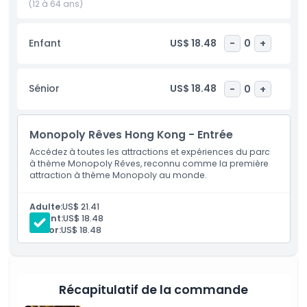
Kong avec le divertissement, en faisant un excellent choix
(12 à 64 ans)
pour les voyageurs qui souhaitent vivre quelque chose
d'unique. Vous pouvez aussi acheter des articles Monopoly
Enfant
US$ 18.48
-
0
+
exclusifs à la boutique de souvenirs pour vous souvenir de
votre visite. Avec son design créatif et ses zones pleines de
divertissement, Monopoly Rêves Hong Kong est un
Sénior
US$ 18.48
-
0
+
incontournable pour quiconque recherche les meilleurs
lieux à visiter à Hong Kong.
Monopoly Rêves Hong Kong - Entrée
Points forts
Accédez à toutes les attractions et expériences du parc
à thème Monopoly Rêves, reconnu comme la première
attraction à thème Monopoly au monde.
Inclus
Adulte:
US$ 21.41
Enfant:
US$ 18.48
Politique enfant/adulte
Sénior:
US$ 18.48
Exclus
Récapitulatif de la commande
Heures d'ouverture