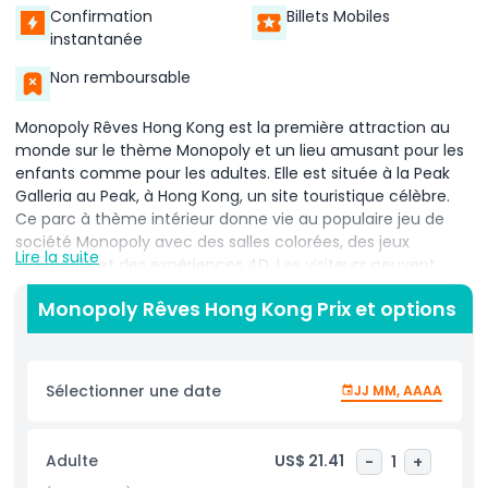
Confirmation
Billets Mobiles
instantanée
Non remboursable
Monopoly Rêves Hong Kong est la première attraction au
monde sur le thème Monopoly et un lieu amusant pour les
enfants comme pour les adultes. Elle est située à la Peak
Galleria au Peak, à Hong Kong, un site touristique célèbre.
Ce parc à thème intérieur donne vie au populaire jeu de
société Monopoly avec des salles colorées, des jeux
Lire la suite
interactifs et des expériences 4D. Les visiteurs peuvent
explorer la résidence secrète de Monsieur Monopoly,
Monopoly Rêves Hong Kong Prix et options
gagner de l'argent factice dans la Salle des Banques et
même faire tourner le Plateau de la Fortune pour des
surprises. L'endroit est rempli d'emplacements photo et
d'activités excitantes qui vous font sentir comme si vous
Sélectionner une date
JJ MM, AAAA
étiez à l'intérieur du véritable monde Monopoly. Beaucoup
de personnes viennent à Monopoly Rêves Hong Kong pour
profiter d'une attraction amusante et conviviale, idéale
Adulte
US$ 21.41
-
1
+
pour les touristes. L'attraction combine la visite de Hong