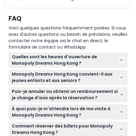
FAQ
Voici quelques questions fréquemment posées. Si vous
avez d'autres questions ou besoin de précisions, veuillez
contacter notre équipe via le chat en direct, le
formulaire de contact ou WhatsApp.
Quelles sont les heures d'ouverture de
Monopoly Dreams Hong Kong ?
Monopoly Dreams Hong Kong est ouvert tous les
Monopoly Dreams Hong Kong convient-il aux
jours de 10h00 à 20h00, la dernière entrée étant
jeunes enfants et aux seniors ?
autorisée à 19h00 (sous réserve de modifications —
Oui, les enfants de moins de 3 ans entrent
veuillez confirmer au moment de la réservation).
Puis-je annuler ou obtenir un remboursement si
gratuitement, il existe des billets enfant pour les 3 à
je change d'avis après la réservation ?
11 ans, et les seniors bénéficient du tarif enfant.
Les billets pour Monopoly Dreams Hong Kong ne
À quoi puis-je m'attendre lors de ma visite à
sont ni remboursables ni annulables, assurez-vous
Monopoly Dreams Hong Kong ?
donc de la date et de l'heure avant de réserver.
Vous profiterez de zones immersives sur le thème
Comment réserver des billets pour Monopoly
de Monopoly avec des projections holographiques,
Dreams Hong Kong ?