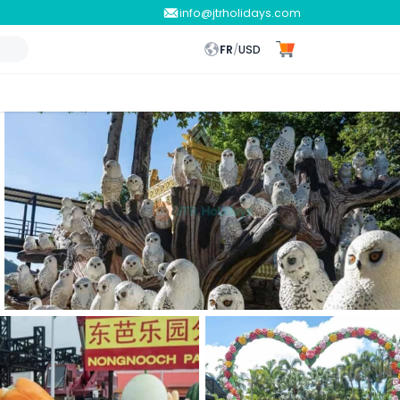
info@jtrholidays.com
FR
/
USD