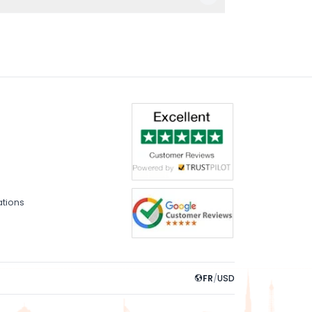
t combiné avec les spectacles inclus. Les
e la réservation)
ations
FR
/
USD