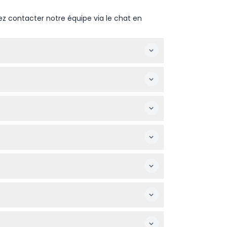
ez contacter notre équipe via le chat en
illez confirmer lors de la réservation)
file d'attente.
billets à tarif enfant, faisant du jardin
 les bouées pour enfants ne sont pas autorisés.
e votre réservation avant d'acheter.
ons d'éléphants, offrant une expérience