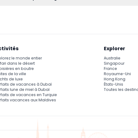
00 ฿ pour l'accès au jardin uniquement, ou de 800 ฿ pour le bille
ent. (sous réserve de modifications — veuillez confirmer lors d
ctivités
Explorer
plorez le monde entier
Australie
fari dans le désert
Singapour
oisières en boutre
France
ites de la ville
Royaume-Uni
chts de luxe
Hong Kong
rfaits de vacances à Dubaï
États-Unis
rfaits lune de miel à Dubaï
Toutes les destin
rfaits de vacances en Turquie
rfaits vacances aux Maldives