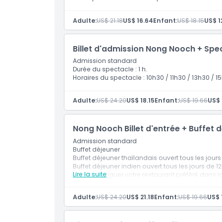
Adulte:
US$ 21.18
US$ 16.64
Enfant:
US$ 18.15
US$ 1
Emplacement
Billet d'admission Nong Nooch + Spe
Comment s'y rendre
Admission standard
Durée du spectacle : 1 h.
Horaires du spectacle : 10h30 / 11h30 / 13h30 / 15
Politique d'annulation
Adulte:
US$ 24.20
US$ 18.15
Enfant:
US$ 19.66
US$ 
Nong Nooch Billet d'entrée + Buffet 
Admission standard
Buffet déjeuner
Buffet déjeuner thaïlandais ouvert tous les jour
Buffet déjeuner indien ouvert tous les jours de 
Lire la suite
Veuillez indiquer votre restaurant préféré dans 
Remarque :
Si vous réservez pour le même jour
heure à l'avance avant d'échanger votre bon a
Adulte:
US$ 24.20
US$ 21.18
Enfant:
US$ 19.66
US$ 