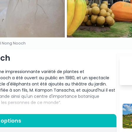
al Nong Nooch
och
ne impressionnante variété de plantes et
och a été ouvert au public en 1980, et un spectacle
cle d'éléphants ont été ajoutés au théâtre du jardin.
nfiée à son fils, M. Kampon Tansacha, et aujourd'hui il est
ïlande ainsi qu'un centre d'importance botanique
s les personnes de ce monde”.
traction touristique très populaire couvrant une
es visiteurs du monde entier. Plus de 5,000 personnes le
 options
té reconnu comme l'un des dix plus beaux jardins du