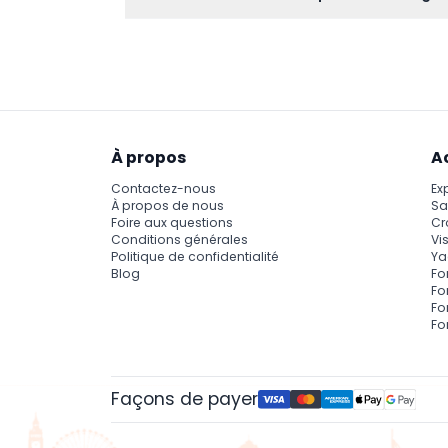
L'entrée pour les adultes étrangers est de 5
enfants de moins de 90 cm entrent gratuitem
À propos
A
Contactez-nous
Ex
À propos de nous
Sa
Foire aux questions
Cr
Conditions générales
Vis
Politique de confidentialité
Ya
Blog
Fo
Fo
Fo
Fo
Façons de payer