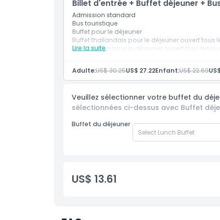
Billet d'entrée + Buffet déjeuner + B
Admission standard
Bus touristique
Buffet pour le déjeuner
Buffet thaïlandais pour le déjeuner ouvert tous 
Lire la suite
Buffet indien pour le déjeuner ouvert tous les j
Veuillez indiquer votre restaurant préféré dans 
Remarque :
si vous réservez pour le même jour
Adulte:
US$ 30.25
US$ 27.22
Enfant:
US$ 22.69
US$
heure à l'avance avant d'échanger votre bon a
Veuillez sélectionner votre buffet du déj
sélectionnées ci-dessus avec Buffet déj
Buffet du déjeuner
US$ 13.61