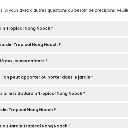
Si vous avez d'autres questions ou besoin de précisions, veuill
rdin Tropical Nong Nooch ?
s les jours de 8h00 à 18h00. (sous réserve de modifications — veu
e Jardin Tropical Nong Nooch ?
ts en ligne ici sur ce site pour garantir votre entrée et éviter la 
té aux jeunes enfants ?
tement, et les enfants entre 90 et 140 cm peuvent bénéficier de 
 l'on peut apporter ou porter dans le jardin ?
 rivets en métal, les ceintures, les œillets et les jouets tels que
es billets du Jardin Tropical Nong Nooch ?
i vous prévoyez d'utiliser les installations aquatiques.
annulables, veuillez donc vous assurer de la date et de l'heure d
rdin Tropical Nong Nooch ?
n ainsi que l'accès aux spectacles culturels et aux représentati
rs au Jardin Tropical Nong Nooch ?