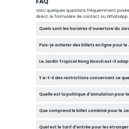
FAQ
Voici quelques questions fréquemment posées. 
direct, le formulaire de contact ou WhatsApp.
Quels sont les horaires d'ouverture du Ja
Le Jardin Tropical Nong Nooch est ouvert tou
Puis-je acheter des billets en ligne pour l
Oui, vous pouvez facilement réserver vos bille
Le Jardin Tropical Nong Nooch est-il adap
Les enfants de moins de 90 cm entrent gratui
Y a-t-il des restrictions concernant ce que
une destination idéale pour les familles.
La nourriture et les boissons extérieures, les
Quelle est la politique d'annulation pour l
Les maillots de bain doivent être appropriés s
Tous les billets ne sont ni remboursables ni 
Que comprend le billet combiné pour le Ja
Le billet combiné comprend l'entrée au jardi
Quel est le tarif d'entrée pour les étrange
complète du parc.