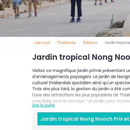
Accueil
Thaïlande
Pattaya
Jardin tropic
Jardin tropical Nong No
Visitez ce magnifique jardin primé présentant u
d'aménagements paysagers. Le jardin de Nongno
culturel thaïlandais quotidien ainsi qu'un specta
Trois ans plus tard, la gestion du jardin a été co
l'une des attractions les plus populaires de Tha
mondiale sous le concept “un jardin pour toute
Lire la suite
Actuellement, le jardin de Nongnooch est une at
superficie de plus de 1, 700 rai et accueillant d
Jardin tropical Nong Nooch Prix et
visitent chaque jour et le jardin a également é