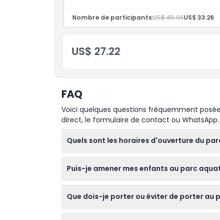
Inclus
Nombre de participants:
US$ 45.06
US$ 33.26
Politique enfant/adulte
US$ 27.22
Heures d'ouverture
À savoir
FAQ
Voici quelques questions fréquemment posées. 
Emplacement
direct, le formulaire de contact ou WhatsApp.
Quels sont les horaires d'ouverture du p
Comment s'y rendre
Le parc aquatique Ramayana est ouvert tous 
Puis-je amener mes enfants au parc aquati
confirmer au moment de la réservation).
Code vestimentaire
Les enfants mesurant 105 cm ou moins entren
Que dois-je porter ou éviter de porter a
Politique d'annulation
Pour des raisons de sécurité, évitez les mai