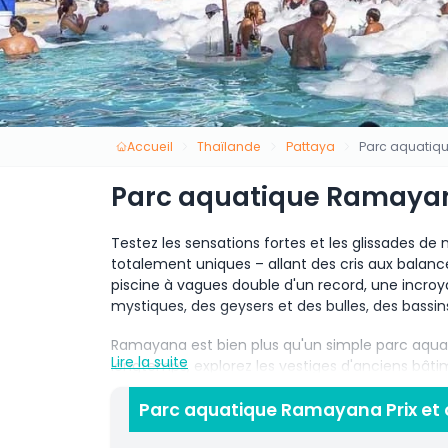
Accueil
Thaïlande
Pattaya
Parc aquati
Parc aquatique Ramaya
Testez les sensations fortes et les glissades de
totalement uniques – allant des cris aux balan
piscine à vagues double d'un record, une incroya
mystiques, des geysers et des bulles, des bassins
Ramayana est bien plus qu'un simple parc aquat
Lire la suite
longtemps, explorez les vestiges d'anciens bâti
flottant et découvrez la nature époustouflante à
verdoyantes, des lacs et des rivières. Tout simp
Parc aquatique Ramayana Prix et 
Le Parc aquatique Ramayana est construit selon 