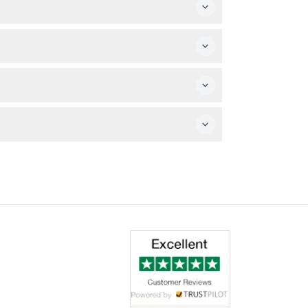
des piscines calmes et des toboggans
onner votre date préférée et de vérifier la
r à la date et à l'heure réservées.
eur comme les téléphones portables ; des