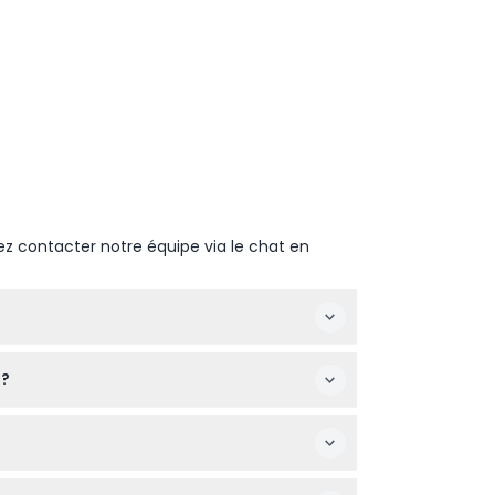
ez contacter notre équipe via le chat en
é (sous réserve de modifications — veuillez
 ?
milles avec de jeunes enfants.
clair ou les boutons, et il est préférable de