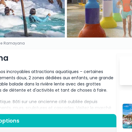
que Ramayana
na
 nos incroyables attractions aquatiques – certaines
cements doux, 2 zones dédiées aux enfants, une grande
ble balade dans la rivière lente avec des grottes
 de détente et d'activités et tant de choses à faire.
ique. Bâti sur une ancienne cité oubliée depuis
ments, murs, sculptures et cascades. Visitez le marché
 l'intérieur et autour du parc avec des collines
lement la Thaïlande à son meilleur !
options
les normes internationales les plus strictes – en