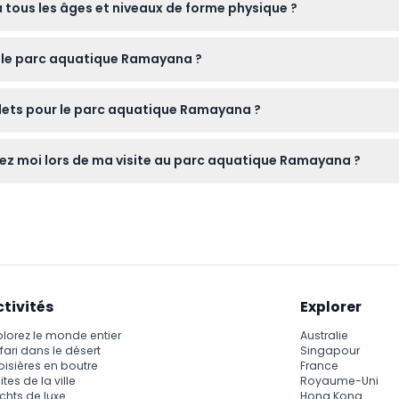
tous les âges et niveaux de forme physique ?
orter votre téléphone portable dans les attractions.
 adaptées à tous les âges, y compris deux zones pour enfants, 
r le parc aquatique Ramayana ?
'entrée en ligne directement ici sur ce site – il suffit de sélecti
illets pour le parc aquatique Ramayana ?
euvent pas être annulés, veuillez donc vous assurer de les utilise
 chez moi lors de ma visite au parc aquatique Ramayana ?
 laissez de côté les accessoires métalliques et les objets de val
ffaires.
ctivités
Explorer
plorez le monde entier
Australie
fari dans le désert
Singapour
oisières en boutre
France
ites de la ville
Royaume-Uni
chts de luxe
Hong Kong