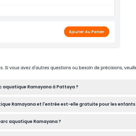
Ajouter Au Panier
Si vous avez d'autres questions ou besoin de précisions, veuill
arc aquatique Ramayana à Pattaya ?
les jours de 11h00 à 18h00, sauf le mercredi où le parc est ferm
que Ramayana et l'entrée est-elle gratuite pour les enfants
t gratuitement, ce qui en fait un excellent endroit pour les fa
u parc aquatique Ramayana ?
llots de bain avec des parties métalliques comme les fermetures é