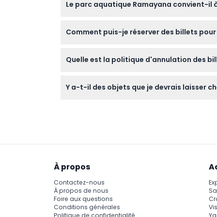
Le parc aquatique Ramayana convient-il à 
ne pas porter de colliers, montres, ni d'emp
Oui, le parc propose plus de 50 attractions
Comment puis-je réserver des billets pou
aquatiques passionnants.
Vous pouvez facilement réserver vos billets d
Quelle est la politique d'annulation des b
disponibilité lors de la réservation.
Les billets ne sont pas remboursables et ne p
Y a-t-il des objets que je devrais laisser
Pour que votre visite soit sûre et agréable,
casiers sont disponibles pour sécuriser vos a
À propos
A
Contactez-nous
Ex
À propos de nous
Sa
Foire aux questions
Cr
Conditions générales
Vis
Politique de confidentialité
Ya