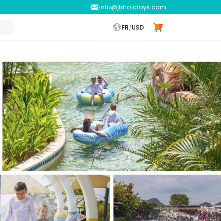
info@jtrholidays.com
FR
/
USD