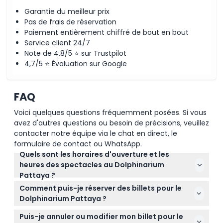
Garantie du meilleur prix
Pas de frais de réservation
Paiement entièrement chiffré de bout en bout
Service client 24/7
Note de 4,8/5 ⭐ sur Trustpilot
4,7/5 ⭐ Évaluation sur Google
FAQ
Voici quelques questions fréquemment posées. Si vous
avez d'autres questions ou besoin de précisions, veuillez
contacter notre équipe via le chat en direct, le
formulaire de contact ou WhatsApp.
Quels sont les horaires d'ouverture et les
heures des spectacles au Dolphinarium
Pattaya ?
Le Dolphinarium Pattaya est ouvert tous les jours de
Comment puis-je réserver des billets pour le
10h00 à 19h00, sauf le mercredi où il est fermé. Les
Dolphinarium Pattaya ?
spectacles ont lieu à 11h00, 14h00 et 17h00, chacun
Vous pouvez facilement réserver vos billets en ligne
durant environ 50 minutes (sous réserve de
Puis-je annuler ou modifier mon billet pour le
ici même sur ce site web. Il est recommandé de