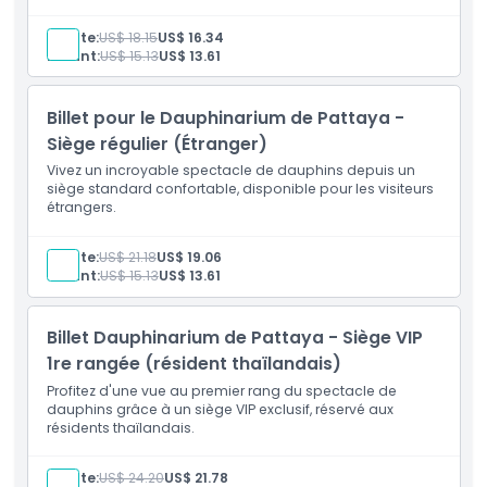
Inclus
Adulte:
US$ 18.15
US$ 16.34
Enfant:
US$ 15.13
US$ 13.61
Politique enfant/adulte
Billet pour le Dauphinarium de Pattaya -
Exclus
Siège régulier (Étranger)
Vivez un incroyable spectacle de dauphins depuis un
siège standard confortable, disponible pour les visiteurs
Heures d'ouverture
étrangers.
À savoir
Adulte:
US$ 21.18
US$ 19.06
Enfant:
US$ 15.13
US$ 13.61
Emplacement
Billet Dauphinarium de Pattaya - Siège VIP
1re rangée (résident thaïlandais)
Comment échanger
Profitez d'une vue au premier rang du spectacle de
dauphins grâce à un siège VIP exclusif, réservé aux
résidents thaïlandais.
Politique d'annulation
Adulte:
US$ 24.20
US$ 21.78