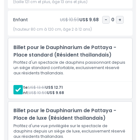
(taille 121 cm et plus, âge 13 ans et plus)
dauphins amicaux exécuter des tours juste devant eux. La
joie et l'excitation sur leurs visages sont inestimables, et
c'est un souvenir qu'ils chériront pour toujours. L'expérience
Enfant
US$ 10.59
US$ 9.68
-
0
+
interactive vous permet de vous rapprocher de ces
(hauteur 80 cm à 120 cm, âge 2 à 12 ans)
créatures merveilleuses, en faisant une aventure
véritablement magique pour les enfants comme pour les
adultes.
Billet pour le Dauphinarium de Pattaya -
Place standard (Résident thaïlandais)
Le Dauphinarium de Pattaya offre une sortie familiale
Profitez d'un spectacle de dauphins passionnant depuis
parfaite où amusement et apprentissage vont de pair.
un siège standard confortable, exclusivement réservé
Vous quitterez le spectacle avec une énergie positive et un
aux résidents thaïlandais.
grand sourire, et vous voudrez peut-être même revenir
pour en profiter davantage ! Ne manquez pas cette
Adulte:
US$ 13.61
US$ 12.71
occasion de vivre la magie des dauphins et des phoques —
Enfant:
US$ 10.59
US$ 9.68
c'est une journée de bonheur, d'émerveillement et de
moments inoubliables au Dauphinarium de Pattaya.
Billet pour le Dauphinarium de Pattaya -
Place de luxe (Résident thaïlandais)
Points forts
Profitez d'une vue privilégiée sur le spectacle de
dauphins depuis un siège de luxe, exclusivement réservé
aux résidents thaïlandais.