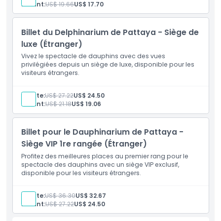
Enfant:
US$ 19.66
US$ 17.70
Billet du Delphinarium de Pattaya - Siège de
luxe (Étranger)
Vivez le spectacle de dauphins avec des vues
privilégiées depuis un siège de luxe, disponible pour les
visiteurs étrangers.
Adulte:
US$ 27.22
US$ 24.50
Enfant:
US$ 21.18
US$ 19.06
Billet pour le Dauphinarium de Pattaya -
Siège VIP 1re rangée (Étranger)
Profitez des meilleures places au premier rang pour le
spectacle des dauphins avec un siège VIP exclusif,
disponible pour les visiteurs étrangers.
Adulte:
US$ 36.30
US$ 32.67
Enfant:
US$ 27.22
US$ 24.50