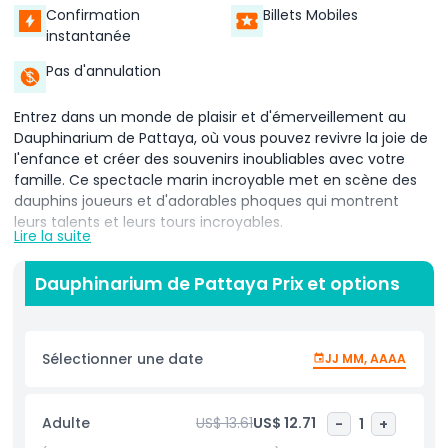
Confirmation
Billets Mobiles
instantanée
Pas d'annulation
Entrez dans un monde de plaisir et d'émerveillement au
Dauphinarium de Pattaya, où vous pouvez revivre la joie de
l'enfance et créer des souvenirs inoubliables avec votre
famille. Ce spectacle marin incroyable met en scène des
dauphins joueurs et d'adorables phoques qui montrent
leurs talents et leurs tours incroyables.
Lire la suite
Au Dauphinarium de Pattaya, vous assisterez à une
représentation unique remplie de sauts, de cabrioles et
Dauphinarium de Pattaya Prix et options
d'acrobaties captivantes qui vous laisseront sans voix.
Regardez les dauphins et les phoques travailler avec leurs
dresseurs pour offrir un spectacle plein d'énergie, de rires et
Sélectionner une date
JJ MM, AAAA
de joie. L'intelligence et le charme des animaux vous
toucheront, et leurs gestes espiègles feront sourire tout le
monde.
Adulte
US$ 13.61
US$ 12.71
-
1
+
Les enfants seront particulièrement ravis de voir les