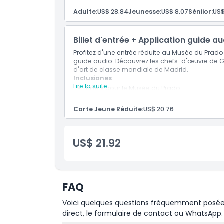
Adulte:
US$ 28.84
Jeunesse:
US$ 8.07
Séniior:
US$
Billet d'entrée + Application guide a
Profitez d'une entrée réduite au Musée du Prad
guide audio. Découvrez les chefs-d'œuvre de Go
d'art de classe mondiale de Madrid.
Inclusiones
Lire la suite
Billets pour le Musée du Prado
Application de Guide Audio
Tarif Réduit - Carte Jeunesse
Carte Jeune Réduite:
US$ 20.76
US$ 21.92
FAQ
Voici quelques questions fréquemment posées. 
direct, le formulaire de contact ou WhatsApp.