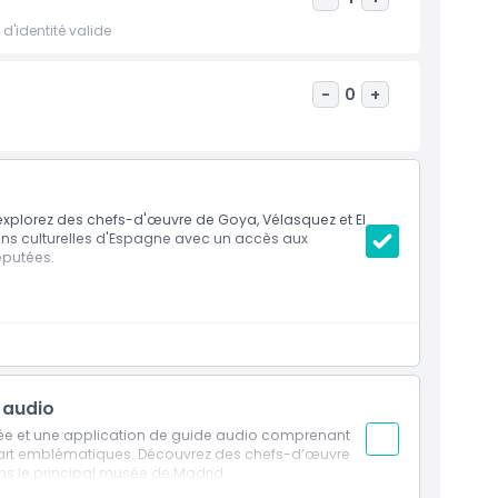
d'identité valide
-
0
+
 explorez des chefs-d'œuvre de Goya, Vélasquez et El
ions culturelles d'Espagne avec un accès aux
éputées.
a l'entrée des Jerónimos
e audio
trée et une application de guide audio comprenant
’art emblématiques. Découvrez des chefs-d’œuvre
ns le principal musée de Madrid.