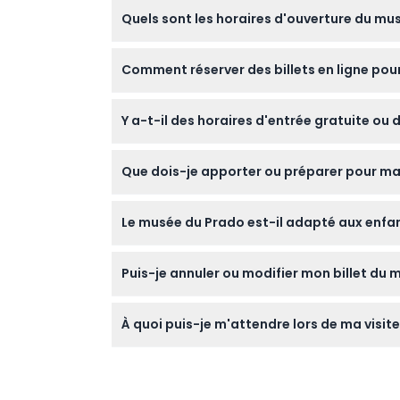
Quels sont les horaires d'ouverture du mus
Le musée du Prado est ouvert du lundi au s
Comment réserver des billets en ligne pou
fermeture. Arrivez à l'heure pour votre cré
modification — veuillez confirmer au momen
Vous pouvez facilement réserver vos billets
Y a-t-il des horaires d'entrée gratuite ou
lors du processus de réservation. Assurez-vo
Oui, le musée propose une entrée gratuite d
Que dois-je apporter ou préparer pour ma
enfants de moins de 18 ans, les étudiants de
et plus peuvent obtenir des billets à tarif réd
Apportez votre billet électronique ou votre 
Le musée du Prado est-il adapté aux enfants
entrée gratuite. Des chaussures confortable
Oui, les enfants de moins de 18 ans entrent
Puis-je annuler ou modifier mon billet du 
certaines expositions plus intéressantes que
musée.
Non, tous les billets du musée du Prado son
À quoi puis-je m'attendre lors de ma visit
l'heure choisies conviennent à votre emploi
Vous découvrirez l'un des meilleurs musées
du XIIe au début du XXe siècle. La visite in