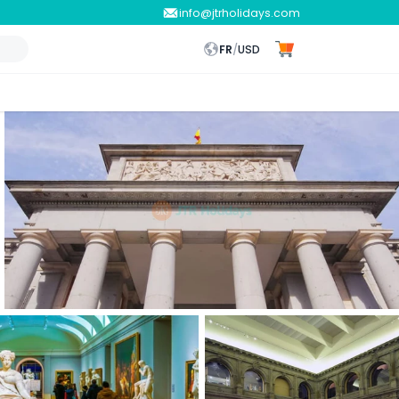
info@jtrholidays.com
FR
/
USD