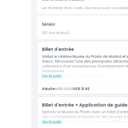
À savoir
Les titulaires de la Carte Jeunesse avec une pièce 
Emplacement
Séniior
(65 ans et plus)
Politique d'annulation
Billet d'entrée
Visitez le célèbre Musée du Prado de Madrid et
Greco. Découvrez l'une des principales attract
collections d'art européennes mondialement r
Inclusiones
Lire la suite
Billets pour le musée du Prado
Entrée dédiée à la collection permanente vi
Adulte:
US$ 23.07
US$ 21.92
Billet d'entrée + Application de guid
Explorez le Musée du Prado avec un billet d’en
des commentaires d’experts sur des œuvres d
de Velázquez et Goya à votre propre rythme da
Lire la suite