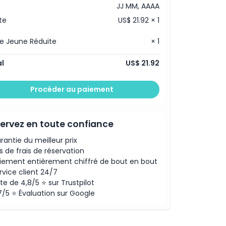
JJ MM, AAAA
te
US$ 21.92 × 1
e Jeune Réduite
× 1
l
US$ 21.92
Procéder au paiement
ervez en toute confiance
rantie du meilleur prix
s de frais de réservation
iement entièrement chiffré de bout en bout
rvice client 24/7
te de 4,8/5 ⭐ sur Trustpilot
7/5 ⭐ Évaluation sur Google