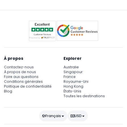
poussettes, fauteuils roulants et casiers sont
disponibles à la location sur place.
À propos
Explorer
Contactez-nous
Australie
À propos de nous
Singapour
Foire aux questions
France
Conditions générales
Royaume-Uni
Politique de confidentialité
Hong Kong
Blog
États-Unis
Toutes les destinations
Français
USD