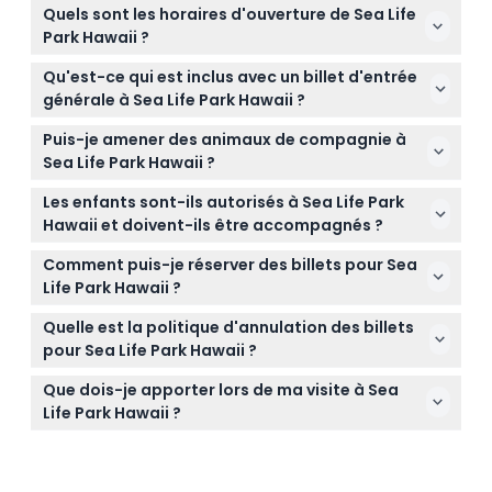
Quels sont les horaires d'ouverture de Sea Life
Park Hawaii ?
Sea Life Park Hawaii est ouvert tous les jours de
Qu'est-ce qui est inclus avec un billet d'entrée
10h00 à 16h00, sauf le mardi où il est fermé (sous
générale à Sea Life Park Hawaii ?
réserve de modifications — veuillez confirmer lors
L'entrée générale comprend l'accès à tous les
de la réservation).
Puis-je amener des animaux de compagnie à
spectacles et expositions, les conférences en
Sea Life Park Hawaii ?
direct des dresseurs, et les démonstrations
Les animaux de compagnie ne sont pas autorisés
interactives de nourrissage tout au long de la
Les enfants sont-ils autorisés à Sea Life Park
dans le parc, mais les animaux d'assistance sont les
journée.
Hawaii et doivent-ils être accompagnés ?
bienvenus.
Les enfants âgés de 4 à 12 ans sont les bienvenus,
Comment puis-je réserver des billets pour Sea
mais les visiteurs de moins de 18 ans doivent être
Life Park Hawaii ?
accompagnés d'un adulte.
Vous pouvez réserver vos billets en ligne sur ce site,
Quelle est la politique d'annulation des billets
où vous pouvez également vérifier la disponibilité
pour Sea Life Park Hawaii ?
pour la date de votre choix.
Les billets ne sont ni remboursables ni annulables et
Que dois-je apporter lors de ma visite à Sea
doivent être utilisés à la date et à l'heure
Life Park Hawaii ?
sélectionnées lors de la réservation.
Apportez des chaussures confortables pour
marcher, une protection solaire et un appareil
photo pour capturer votre expérience ; des