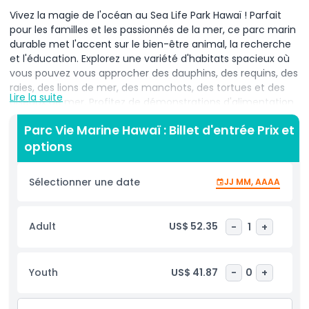
Vivez la magie de l'océan au Sea Life Park Hawaï ! Parfait
pour les familles et les passionnés de la mer, ce parc marin
durable met l'accent sur le bien-être animal, la recherche
et l'éducation. Explorez une variété d'habitats spacieux où
vous pouvez vous approcher des dauphins, des requins, des
raies, des lions de mer, des manchots, des tortues et des
Lire la suite
oiseaux de mer. Profitez de démonstrations d'alimentation
captivantes, des présentations en direct des soigneurs et
Parc Vie Marine Hawaï : Billet d'entrée Prix et
d'expositions interactives qui fascineront aussi bien les
options
enfants que les adultes. Votre billet comprend l'entrée
générale, l'accès à tous les spectacles et expositions le jour
de votre visite, les interventions des soigneurs et les
Sélectionner une date
JJ MM, AAAA
occasions de nourrir les oiseaux et les poissons. Veuillez
noter que le service de prise en charge n'est pas inclus et
que les visiteurs de moins de 18 ans doivent être
Adult
US$ 52.35
-
1
+
accompagnés d'un adulte. Des poussettes, des fauteuils
roulants et des casiers sont disponibles à la location.
Présentez votre billet sur smartphone à l'entrée ainsi qu'une
Youth
US$ 41.87
-
0
+
pièce d'identité pour les titulaires de carte de crédit/débit.
Ne manquez pas une expérience hawaïenne familiale où le
plaisir rime avec l'éducation. Réservez votre billet d'entrée