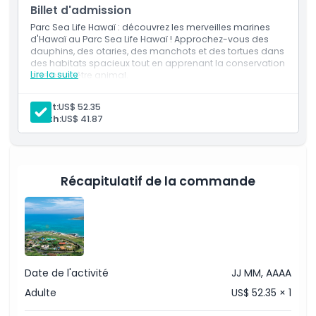
Billet d'admission
pour le Sea Life Park Hawaï dès maintenant et plongez dans
une aventure sous-marine inoubliable !
Parc Sea Life Hawaï : découvrez les merveilles marines
d'Hawaï au Parc Sea Life Hawaï ! Approchez-vous des
dauphins, des otaries, des manchots et des tortues dans
des habitats spacieux tout en apprenant la conservation
Points forts
Lire la suite
et le bien-être animal.
Inclus
Admission générale au Sea Life Park Hawaï
Adult:
US$ 52.35
Inclus
Accès à tous les spectacles et expositions le jour de
Youth:
US$ 41.87
votre visite
Présentations des dresseurs
Nourrir les oiseaux et les poissons
Politique enfant/adulte
Récapitulatif de la commande
Exclus
À savoir
Date de l'activité
JJ MM, AAAA
Emplacement
Adulte
US$ 52.35 × 1
Conditions