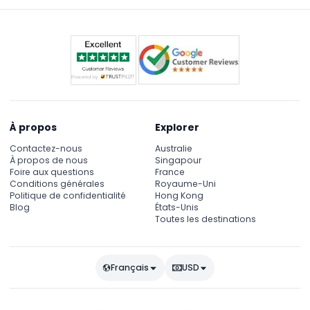
modifications — veuillez confirmer au moment de
devraient vérifier les avis des attractions avant la
la réservation).
visite.
À propos
Explorer
Contactez-nous
Australie
À propos de nous
Singapour
Foire aux questions
France
Conditions générales
Royaume-Uni
Politique de confidentialité
Hong Kong
Blog
États-Unis
Toutes les destinations
Français
USD