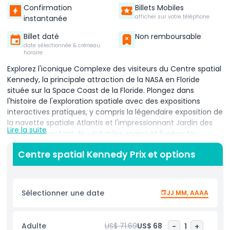
Confirmation
Billets Mobiles
afficher sur votre téléphone
instantanée
Billet daté
Non remboursable
date sélectionnée & créneau
horaire
Explorez l'iconique Complexe des visiteurs du Centre spatial
Kennedy, la principale attraction de la NASA en Floride
située sur la Space Coast de la Floride. Plongez dans
l'histoire de l'exploration spatiale avec des expositions
interactives pratiques, y compris la légendaire exposition de
la navette spatiale Atlantis et l'impressionnant Jardin des
Lire la suite
Fusées présentant de véritables engins et fusées. Ne
manquez pas les visites en coulisses en bus du Centre
Centre spatial Kennedy Prix et options
spatial Kennedy, où vous pourrez voir des pas de tir, le
Vehicle Assembly Building et des sites de lancement
historiques. Vivez l'excitation de l'Astronaut Training
Experience (ATX), où vous pouvez vous entraîner comme
Sélectionner une date
JJ MM, AAAA
un astronaute, piloter un cockpit simulé de navette spatiale
et tester vos capacités dans des simulateurs d'apesanteur.
Assistez à des présentations en direct par des astronautes
Adulte
US$ 71.69
US$ 68
-
1
+