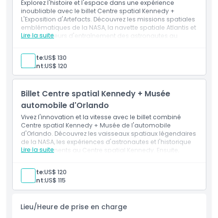
Explorez l'histoire et l'espace dans une expérience
inoubliable avec le billet Centre spatial Kennedy +
L'Exposition d'Artefacts. Découvrez les missions spatiales
emblématiques de la NASA, la navette spatiale Atlantis et
Lire la suite
les simulateurs d'entraînement des astronautes au
Centre spatial Kennedy. Ensuite, remontez le temps à
L'Exposition d'Artefacts, qui présente de véritables
Adulte:
US$ 130
artefacts du Titanic et de civilisations anciennes. Ce billet
Enfant:
US$ 120
combiné offre un mélange unique de science, d'histoire
et de découverte, parfait pour les esprits curieux et les
aventures en famille.
Billet Centre spatial Kennedy + Musée
automobile d'Orlando
Vivez l'innovation et la vitesse avec le billet combiné
Centre spatial Kennedy + Musée de l'automobile
d'Orlando. Découvrez les vaisseaux spatiaux légendaires
de la NASA, les expériences d'astronautes et l'historique
Lire la suite
des lancements au Centre spatial Kennedy. Ensuite,
explorez l'une des plus grandes collections au monde
de voitures exotiques, de véhicules de cinéma et de
Adulte:
US$ 120
modèles classiques rares au Musée de l'automobile
Enfant:
US$ 115
d'Orlando. Ce billet combiné ultime est parfait pour les
passionnés de l'espace et les amateurs de voitures
visitant la Floride centrale.
Lieu/Heure de prise en charge