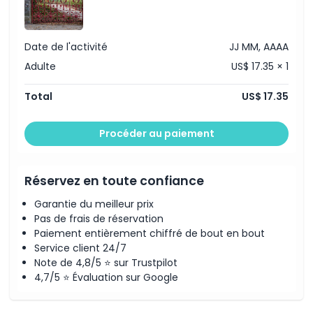
À savoir
Date de l'activité
JJ MM, AAAA
Emplacement
Adulte
US$ 17.35 × 1
Comment s'y rendre
Total
US$ 17.35
Politique d'annulation
Procéder au paiement
Réservez en toute confiance
Garantie du meilleur prix
Pas de frais de réservation
Paiement entièrement chiffré de bout en bout
Service client 24/7
Note de 4,8/5 ⭐ sur Trustpilot
4,7/5 ⭐ Évaluation sur Google