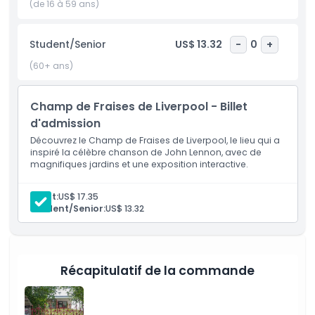
Découvrez comment ce lieu soutient et autonomise les
(de 16 à 59 ans)
personnes grâce à l'éducation et à la formation. Cette
visite est parfaite pour les fans des Beatles, les amateurs
Student/Senior
US$ 13.32
-
0
+
de musique et toute personne s'intéressant à l'histoire de
John Lennon. Venez vivre l'histoire, la musique et l'impact
(60+ ans)
de l'un des plus grands musiciens de tous les temps !
Champ de Fraises de Liverpool - Billet
d'admission
Points forts
Découvrez le Champ de Fraises de Liverpool, le lieu qui a
inspiré la célèbre chanson de John Lennon, avec de
Inclus
magnifiques jardins et une exposition interactive.
Adult:
US$ 17.35
Politique enfant/adulte
Student/Senior:
US$ 13.32
Exclus
Récapitulatif de la commande
Heures d'ouverture