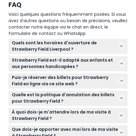
FAQ
Voici quelques questions fréquemment posées. Si vous
avez d'autres questions ou besoin de précisions, veuillez
contacter notre équipe via le chat en direct, le
formulaire de contact ou WhatsApp.
Quels sont les horaires d'ouverture de
Strawberry Field Liverpool ?
Strawberry Field est ouvert du mardi au mercredi
Strawberry Field est-il adapté aux enfants et
de 10h00 à 17h00, et du jeudi au dimanche de 10h00
aux personnes handicapées ?
à 18h00, avec la dernière admission une heure
Oui, les enfants de 0 à 15 ans sont gratuits mais
avant la fermeture. Il est fermé le lundi (sous
Puis-je réserver des billets pour Strawberry
doivent être accompagnés d'un adulte payant,
réserve de modifications — veuillez confirmer au
Field en ligne via ce site web ?
tandis que ceux de 16 ans et plus paient le tarif
moment de la réservation).
Absolument ! Vous pouvez réserver vos billets
adulte. Le site est accessible en fauteuil roulant et
Quelle est la politique d'annulation des billets
d'entrée en ligne en toute sécurité directement ici
offre une entrée gratuite aux invités nécessitant
pour Strawberry Field ?
sur ce site, en choisissant votre date et heure
une assistance pour handicap.
Les billets pour Strawberry Field ne sont pas
préférées.
À quoi dois-je m'attendre lors de ma visite à
remboursables et ne peuvent pas être annulés,
Strawberry Field ?
alors assurez-vous de sélectionner la bonne date
Vous explorerez des expositions interactives sur la
et l'heure lors de la réservation.
Que dois-je apporter avec moi lors de ma visite
vie et la musique de John Lennon, verrez le célèbre
à Strawberry Field ?