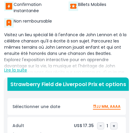
Confirmation
Billets Mobiles
instantanée
Non remboursable
Visitez un lieu spécial lié à l'enfance de John Lennon et à la
célèbre chanson qu'il a écrite à son sujet. Parcourez les
mêmes terrains où John Lennon jouait enfant et qui ont
ensuite été honorés dans une chanson des Beatles.
Explorez l'exposition interactive pour en apprendre
davantage sur la vie, la musique et l'héritage de John
Lire la suite
Lennon. Découvrez des récits sur son parcours, d'un jeune
garçon de Liverpool à un musicien mondialement connu.
Strawberry Field de Liverpool Prix et options
Flânez dans les magnifiques jardins, où vous pouvez vous
détendre et profiter du calme environnant. Voyez le piano
que John Lennon a utilisé pour écrire et enregistrer sa
célèbre chanson Imagine. Écoutez sa musique et
Sélectionner une date
JJ MM, AAAA
comprenez comment ses chansons continuent d'inspirer
les gens aujourd'hui. Renseignez-vous sur le programme
'Steps to Work', qui aide les jeunes adultes ayant des
Adult
US$ 17.35
-
1
+
difficultés d'apprentissage à construire leur avenir.