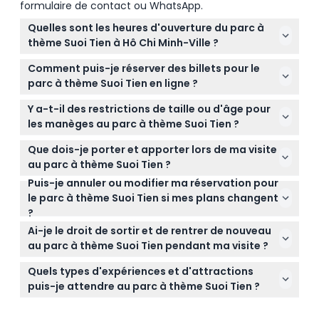
formulaire de contact ou WhatsApp.
Quelles sont les heures d'ouverture du parc à
thème Suoi Tien à Hô Chi Minh-Ville ?
Le parc à thème Suoi Tien est ouvert de 8h00 à
Comment puis-je réserver des billets pour le
17h00 les weekends et jours fériés, et de 8h00 à
parc à thème Suoi Tien en ligne ?
17h30 en semaine. La dernière admission est 2
Vous pouvez réserver vos billets pour le parc à
heures avant la fermeture (modifiable — veuillez
Y a-t-il des restrictions de taille ou d'âge pour
thème Suoi Tien en toute sécurité en ligne
confirmer au moment de la réservation).
les manèges au parc à thème Suoi Tien ?
directement ici sur ce site. Choisissez simplement
Les enfants mesurant moins de 140 cm bénéficient
la date et le type de billet souhaités lors de la
Que dois-je porter et apporter lors de ma visite
d'un billet enfant, mais une taille minimale de 140
réservation, et vous recevrez une confirmation
au parc à thème Suoi Tien ?
cm est requise pour certains manèges et activités.
instantanée.
Puis-je annuler ou modifier ma réservation pour
Portez des vêtements et des chaussures
Les enfants mesurant 140 cm ou plus paient le tarif
le parc à thème Suoi Tien si mes plans changent
confortables car il y a beaucoup de marche et
adulte.
?
d'attractions en plein air. N'oubliez pas la crème
Malheureusement, toutes les réservations pour le
solaire, un chapeau et de l'eau pour rester rafraîchi
Ai-je le droit de sortir et de rentrer de nouveau
parc à thème Suoi Tien sont non remboursables et
tout au long de votre visite.
au parc à thème Suoi Tien pendant ma visite ?
ne peuvent être modifiées ou annulées, alors
La réentrée n'est pas autorisée une fois que vous
assurez-vous de vos plans avant de réserver.
Quels types d'expériences et d'attractions
avez quitté le parc, alors prévoyez de rester pour
puis-je attendre au parc à thème Suoi Tien ?
toute la durée de votre visite afin de profiter de
Vous trouverez plus de 150 manèges, spectacles et
toutes les attractions.