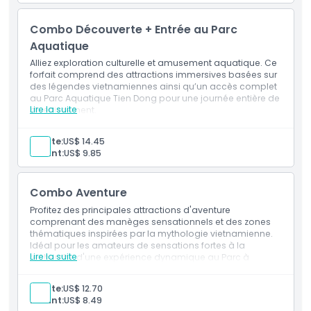
1 billet(s) pour massage aux poissons
1 billet(s) pour le Royaume des Crocodiles
Combo Découverte + Entrée au Parc
1 billet(s) pour Le Palais Royal d'Or
Aquatique
Alliez exploration culturelle et amusement aquatique. Ce
forfait comprend des attractions immersives basées sur
des légendes vietnamiennes ainsi qu’un accès complet
au Parc Aquatique Tien Dong pour une journée entière de
Lire la suite
divertissement.
Inclus
Entrée à : Parc à thème Suoi Tien
Adulte:
US$ 14.45
1 billet(s) pour le Train Touristique
Enfant:
US$ 9.85
Entrée à : Produits agricoles Suoi Tien
1 billet(s) pour Massage par Poissons
1 billet(s) pour le Royaume des Crocodiles
Combo Aventure
1 billet(s) pour le Palais Royal d'Or
1 billet(s) pour le Parc Aquatique
Profitez des principales attractions d'aventure
comprenant des manèges sensationnels et des zones
thématiques inspirées par la mythologie vietnamienne.
Idéal pour les amateurs de sensations fortes à la
Lire la suite
recherche d'une expérience dynamique au Parc à
Thèmes Suoi Tien.
Inclus
Adulte:
US$ 12.70
Entrée à : Parc à Thème Suoi Tien
Enfant:
US$ 8.49
1 billet(s) de Taxi Touristique