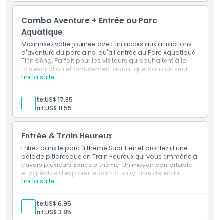
1 billet(s) de Mystère de la Forêt des Sorcières
1 billet(s) de Palais de la Licorne
Combo Aventure + Entrée au Parc
1 billet(s) de Château de Neige
1 billet(s) de Grande Roue
Aquatique
1 billet(s) de Bateau à Pagaie des Quatre Animaux
Maximisez votre journée avec un accès aux attractions
Sacrés
d'aventure du parc ainsi qu'à l'entrée au Parc Aquatique
1 billet(s)
Tiên Đồng. Parfait pour les visiteurs qui souhaitent à la
fois excitation et amusement aquatique dans un seul
Lire la suite
forfait.
Inclus
Entrée à : Parc à thème Suoi Tien
Adulte:
US$ 17.35
1 billet(s) de taxi touristique
Enfant:
US$ 11.55
1 billet(s) Mystère de la Forêt des Sorcières
1 billet(s) Palais de la Licorne
1 billet(s) Château de Neige
Entrée & Train Heureux
1 billet(s) Grande Roue
1 billet(s) Bateau-pédalo des Quatre Animaux Sacrés
Entrez dans le parc à thème Suoi Tien et profitez d'une
1 billet(s)
balade pittoresque en Train Heureux qui vous emmène à
1 billet(s) Parc Aquatique
travers plusieurs zones à thème. Un moyen confortable
et agréable d'explorer le parc à un rythme détendu.
Lire la suite
Inclus
Entrée au : Parc à thème Suoi Tien
Billet Happy Train, desservant les itinéraires entre les
Adulte:
US$ 6.95
stations de 8h00 à 16h00
Enfant:
US$ 3.85