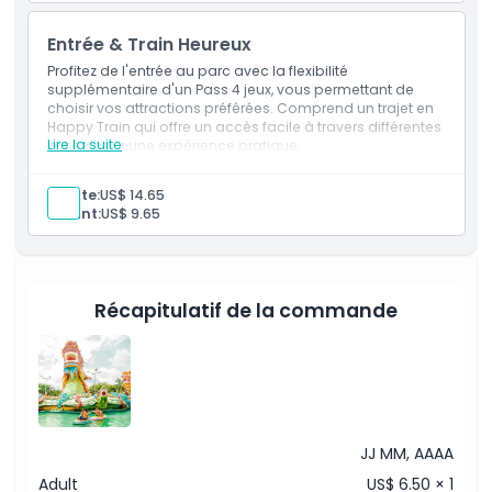
Entrée & Train Heureux
Profitez de l'entrée au parc avec la flexibilité
supplémentaire d'un Pass 4 jeux, vous permettant de
choisir vos attractions préférées. Comprend un trajet en
Happy Train qui offre un accès facile à travers différentes
Lire la suite
zones pour une expérience pratique.
Inclus
Admission à : Parc à Thème Suoi Tien
Adulte:
US$ 14.65
Choix de 4 Jeux/Attractions : Vous pouvez librement
Enfant:
US$ 9.65
choisir 4 de vos jeux préférés dans le parc sec, et
chacun choisi peut être utilisé une fois
Billet pour le Train Heureux, desservant les trajets entre
les stations de 8h00 à 16h00
Récapitulatif de la commande
JJ MM, AAAA
Adult
US$ 6.50 × 1