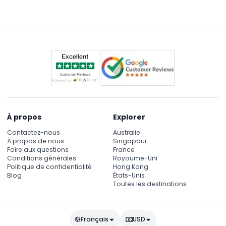
activités inspirés par les légendes vietnamiennes et
la mythologie bouddhiste, ainsi que des options
comme l'accès au parc aquatique, le massage aux
poissons et des zones culturelles selon votre forfait
billet.
À propos
Explorer
Contactez-nous
Australie
À propos de nous
Singapour
Foire aux questions
France
Conditions générales
Royaume-Uni
Politique de confidentialité
Hong Kong
Blog
États-Unis
Toutes les destinations
Français
USD