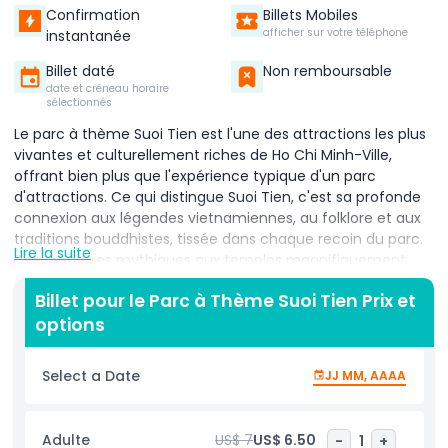
Confirmation
Billets Mobiles
afficher sur votre téléphone
instantanée
Billet daté
Non remboursable
date et créneau horaire
sélectionnés
Le parc à thème Suoi Tien est l'une des attractions les plus
vivantes et culturellement riches de Ho Chi Minh-Ville,
offrant bien plus que l'expérience typique d'un parc
d'attractions. Ce qui distingue Suoi Tien, c'est sa profonde
connexion aux légendes vietnamiennes, au folklore et aux
traditions bouddhistes, tissée dans chaque recoin du parc.
Lire la suite
Des créatures mythiques aux temples magnifiquement
conçus, chaque zone reflète des histoires célèbres telles
Billet pour le Parc à Thème Suoi Tien Prix et
que Âu Cơ et Lạc Long Quân ou la bataille légendaire entre
options
Sơn Tinh et Thủy Tinh, permettant aux visiteurs de
s'immerger dans des siècles de culture et d'histoire
vietnamiennes. Ce mélange unique de divertissement et
Select a Date
JJ MM, AAAA
de patrimoine fait de Suoi Tien une destination mémorable
pour les familles, les amateurs de culture et les amateurs
de sensations fortes. Pour faciliter encore plus votre visite
Adulte
US$ 7
US$ 6.50
-
1
+