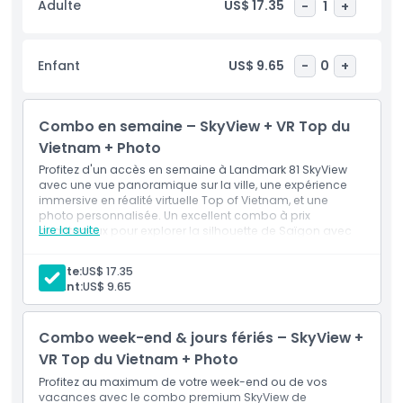
Adulte
US$ 17.35
-
1
+
auprès des amateurs de photographie et des voyageurs
cherchant à profiter des meilleures vues sur la ligne
d’horizon. Que vous visitiez pendant la journée pour voir la
Enfant
US$ 9.65
-
0
+
ville en pleine couleur ou en soirée lorsque les lumières
scintillent à travers la silhouette urbaine, le Landmark 81
offre une expérience incroyable à ne pas manquer. Alliant
Combo en semaine – SkyView + VR Top du
design impressionnant, hauteur excitante et vues
emblématiques, c’est une attraction de premier plan pour
Vietnam + Photo
quiconque explore Ho Chi Minh-Ville.
Profitez d'un accès en semaine à Landmark 81 SkyView
avec une vue panoramique sur la ville, une expérience
immersive en réalité virtuelle Top of Vietnam, et une
Points forts
photo personnalisée. Un excellent combo à prix
Lire la suite
avantageux pour explorer la silhouette de Saïgon avec
moins de foule et plus de confort.
Inclus
Inclus
Adulte:
US$ 17.35
1 billet Saigon Skyview (étages 79-81)
Enfant:
US$ 9.65
Billet d'entrée pour un jeu de réalité virtuelle et photo
Politique enfant/adulte
technologique
Combo week-end & jours fériés – SkyView +
VR Top du Vietnam + Photo
Exclus
Profitez au maximum de votre week-end ou de vos
vacances avec le combo premium SkyView de