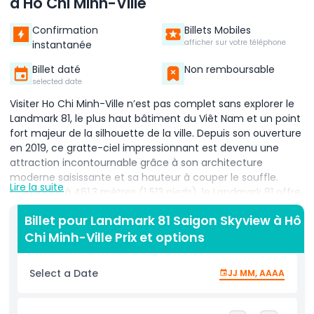
à Hô Chi Minh-Ville
Confirmation
Billets Mobiles
afficher sur votre téléphone
instantanée
Billet daté
Non remboursable
selected date
Visiter Ho Chi Minh-Ville n’est pas complet sans explorer le
Landmark 81, le plus haut bâtiment du Viêt Nam et un point
fort majeur de la silhouette de la ville. Depuis son ouverture
en 2019, ce gratte-ciel impressionnant est devenu une
attraction incontournable grâce à son architecture
moderne saisissante et sa hauteur à couper le souffle.
Lire la suite
Culminant à 461,3 mètres (1 513 pieds), le Landmark 81 offre
l’une des vues les plus spectaculaires d’Asie du Sud-Est. La
Billet pour Landmark 81 Saigon Skyview à Hô
plateforme d’observation SkyView, située aux étages 79 à
Chi Minh-Ville Prix et options
81, offre aux visiteurs une perspective panoramique
inoubliable de Ho Chi Minh-Ville. Depuis cette altitude, vous
pouvez admirer des vues étendues sur la rivière Saïgon, les
Select a Date
JJ MM, AAAA
quartiers animés et le paysage urbain vibrant de la ville.
C’est un endroit idéal pour prendre des photos
magnifiques, ce qui le rend particulièrement populaire