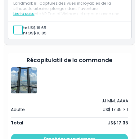
Landmark 81. Capturez des vues incroyables de la
Non adapté pour
silhouette urbaine, plongez dans l’aventure
Lire la suite
passionnante VR Top of Vietnam, et repartez avec une
photo-souvenir de votre visite.
Heures d'ouverture
Inclus
Adulte:
US$ 19.65
1 billet Saigon Skyview (étages 79-81)
Enfant:
US$ 10.05
Billet d'entrée pour un jeu de réalité virtuelle et photo
À savoir
technologique
Emplacement
Récapitulatif de la commande
Comment s'y rendre
Politique d'annulation
JJ MM, AAAA
Adulte
US$ 17.35 × 1
Total
US$ 17.35