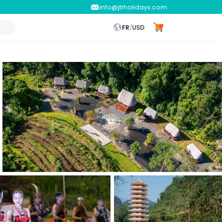
info@jtrholidays.com
FR
/
USD