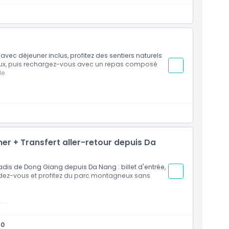
vec déjeuner inclus, profitez des sentiers naturels
aux, puis rechargez-vous avec un repas composé
le.
uner + Transfert aller-retour depuis Da
adis de Dong Giang depuis Da Nang : billet d'entrée,
endez-vous et profitez du parc montagneux sans
ang
s
30