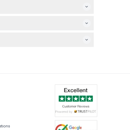
x ou les spectacles culturels afin de
 disponibilités et les tarifs.
être certain de vos plans avant de réserver.
xpériences culturelles authentiques des Co
ations