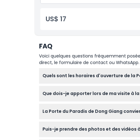
Baignade dans le ruisseau, glissade sur la
Buggy à l'intérieur du parc
Expérience de tissage traditionnel de la bro
US$ 17
FAQ
Voici quelques questions fréquemment posées. 
direct, le formulaire de contact ou WhatsApp.
Quels sont les horaires d'ouverture de la 
La Porte du Paradis de Dong Giang est ouver
Que dois-je apporter lors de ma visite à l
veuillez confirmer au moment de la réserva
Assurez-vous d'apporter de l'eau, de la cr
La Porte du Paradis de Dong Giang convien
adhérence, car les sentiers près des cascad
Les enfants de moins de 100 cm peuvent entr
Puis-je prendre des photos et des vidéos 
terrains inégaux, donc tenez compte de la m