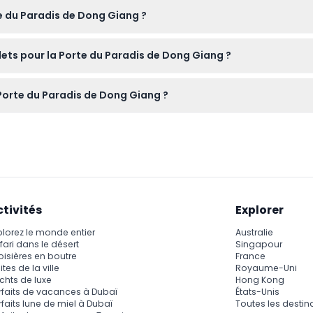
veuillez demander la permission avant de photographier les locau
e du Paradis de Dong Giang ?
n ligne ici même sur ce site web, où vous trouverez également les
llets pour la Porte du Paradis de Dong Giang ?
 Giang sont non remboursables et non modifiables, veuillez donc 
 Porte du Paradis de Dong Giang ?
 naturelles, des grottes avec des stalactites, et à profiter d'e
erie et la cuisine locale.
ctivités
Explorer
plorez le monde entier
Australie
fari dans le désert
Singapour
oisières en boutre
France
ites de la ville
Royaume-Uni
chts de luxe
Hong Kong
rfaits de vacances à Dubaï
États-Unis
rfaits lune de miel à Dubaï
Toutes les destin