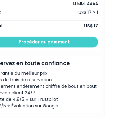
JJ MM, AAAA
t
US$ 17 × 1
l
US$ 17
Procéder au paiement
ervez en toute confiance
rantie du meilleur prix
s de frais de réservation
iement entièrement chiffré de bout en bout
rvice client 24/7
te de 4,8/5 ⭐ sur Trustpilot
7/5 ⭐ Évaluation sur Google