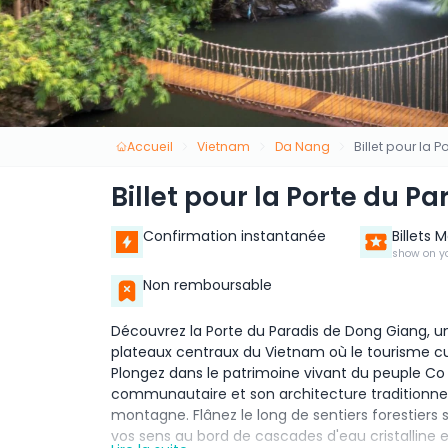
Accueil
Vietnam
Da Nang
Billet pour la
Billet pour la Porte du P
Confirmation instantanée
Billets 
show on y
Non remboursable
Découvrez la Porte du Paradis de Dong Giang, un
plateaux centraux du Vietnam où le tourisme cu
Plongez dans le patrimoine vivant du peuple Co 
communautaire et son architecture traditionne
montagne. Flânez le long de sentiers forestiers s
vos sens au bord de cascades d'eau cristalline