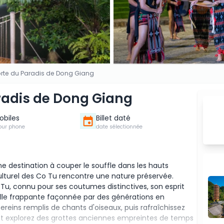
 Porte du Paradis de Dong Giang
aradis de Dong Giang
Mobiles
Billet daté
our phone
date sélectionnée
e destination à couper le souffle dans les hauts
lturel des Co Tu rencontre une nature préservée.
Tu, connu pour ses coutumes distinctives, son esprit
lle frappante façonnée par des générations en
ereins remplis de chants d'oiseaux, puis rafraîchissez
 et explorez des grottes anciennes empreintes de temps