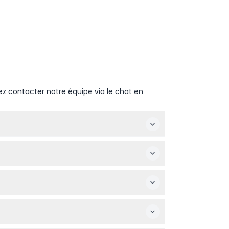
ez contacter notre équipe via le chat en
 17h00 (sous réserve de modifications —
ssures confortables avec une bonne
t le tarif adulte. Le site comporte des