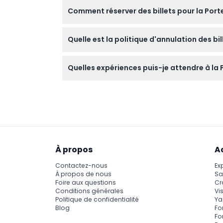
Les photos et vidéos sont autorisées, mais 
Comment réserver des billets pour la Port
respecter leur vie privée et leurs coutumes.
Vous pouvez facilement réserver vos billets e
Quelle est la politique d'annulation des bi
Les billets pour la Porte du Paradis de Dong
Quelles expériences puis-je attendre à la
Attendez-vous à explorer plus de 25 cascades
Tu, incluant le tissage traditionnel de la brod
À propos
A
Contactez-nous
Ex
À propos de nous
Sa
Foire aux questions
Cr
Conditions générales
Vis
Politique de confidentialité
Ya
Blog
Fo
Fo