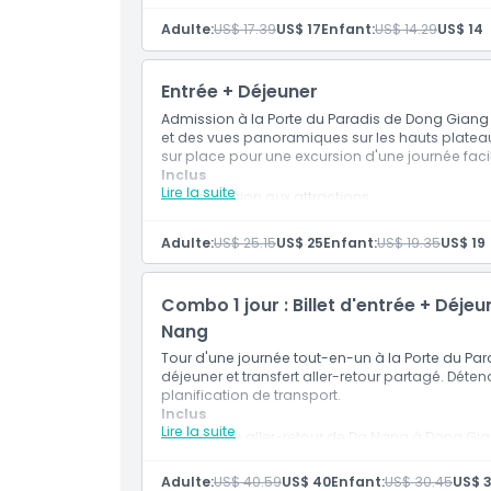
À savoir
Adulte:
US$ 17.39
US$ 17
Enfant:
US$ 14.29
US$ 14
Entrée + Déjeuner
Emplacement
Admission à la Porte du Paradis de Dong Giang a
et des vues panoramiques sur les hauts plate
Code vestimentaire
sur place pour une excursion d'une journée faci
Inclus
Lire la suite
Admission aux attractions
Politique d'annulation
Déjeuner
Adulte:
US$ 25.15
US$ 25
Enfant:
US$ 19.35
US$ 19
Combo 1 jour : Billet d'entrée + Déje
Nang
Tour d'une journée tout-en-un à la Porte du Par
déjeuner et transfert aller-retour partagé. Dét
planification de transport.
Inclus
Lire la suite
Navette aller-retour de Da Nang à Dong Gi
Billet d'entrée couvrant toutes les attraction
Déjeuner à Dong Giang Heaven's Gate
Adulte:
US$ 40.59
US$ 40
Enfant:
US$ 30.45
US$ 