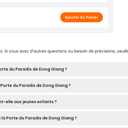
 cascade et paddle SUP
derie au Village Culturel Co Tu
Ajouter Au Panier
Si vous avez d'autres questions ou besoin de précisions, veuill
Porte du Paradis de Dong Giang ?
te tous les jours de 8h00 à 17h30, avec la dernière admission à
a Porte du Paradis de Dong Giang ?
tion).
ème solaire, un insectifuge, un imperméable et portez des chau
t-elle aux jeunes enfants ?
es et des grottes peuvent être accidentés et glissants.
er gratuitement, tandis que les enfants de 140 cm et plus paien
à la Porte du Paradis de Dong Giang ?
obilité de votre enfant avant la réservation.