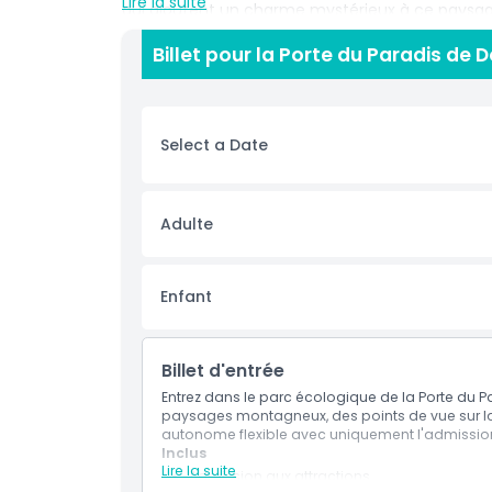
Lire la suite
qui ajoutent un charme mystérieux à ce paysag
inoubliables en un seul périple : tourisme cultur
Billet pour la Porte du Paradis de 
l'atmosphère sacrée de la région tout en embra
rencontres locales engageantes. À mesure que le
Co Tu mêlant musique rythmée et expressions vi
quête de liens significatifs au-delà du simple 
Select a Date
authentiques des hauts plateaux : savourez le 
pyramidal de riz gluant, confectionné avec des in
recherchez une escapade unique au Vietnam, la
parfait de culture, nature et souvenirs inoubliabl
Adulte
Points forts
Enfant
Inclus
Billet d'entrée
Politique enfant/adulte
Entrez dans le parc écologique de la Porte du
paysages montagneux, des points de vue sur la j
autonome flexible avec uniquement l'admissio
Inclus
Heures d'ouverture
Lire la suite
Admission aux attractions