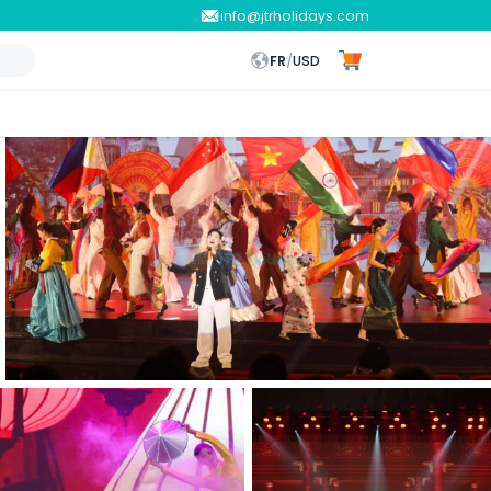
info@jtrholidays.com
FR
/
USD