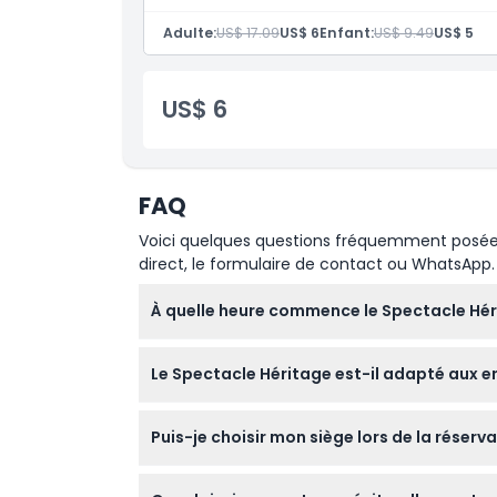
1 bouteille d'eau
Adulte:
US$ 17.09
US$ 6
Enfant:
US$ 9.49
US$ 5
À savoir
US$ 6
Emplacement
Politique d'annulation
FAQ
Voici quelques questions fréquemment posées. 
direct, le formulaire de contact ou WhatsApp.
À quelle heure commence le Spectacle Hér
Le Spectacle Héritage a deux représentation
Le Spectacle Héritage est-il adapté aux e
l'avance car l'entrée n'est plus autorisée
réservation).
Les enfants mesurant plus de 140 cm paient
Puis-je choisir mon siège lors de la réserv
seulement s'ils possèdent un passeport vietn
enfant.
Les places sont attribuées automatiquement