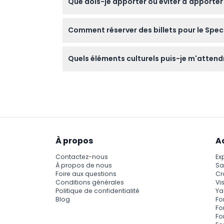
Que dois-je apporter ou éviter d'apporter
réserver ensemble vous aide à vous asseoir
Vous n'avez pas besoin d'apporter quoi que ce
Comment réserver des billets pour le Spect
pas autorisées à l'intérieur du lieu.
Vous pouvez réserver vos billets en ligne su
Quels éléments culturels puis-je m'attendr
modification possible.
Le spectacle combine musique et danse trad
Impériale de Hué, le Sanctuaire de Mỹ Sơn, et l
À propos
A
Contactez-nous
Ex
À propos de nous
Sa
Foire aux questions
Cr
Conditions générales
Vis
Politique de confidentialité
Ya
Blog
Fo
Fo
Fo