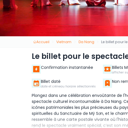
Accueil
Vietnam
Da Nang
Le billet pour 
Le billet pour le spectac
Confirmation instantanée
Billets 
afficher s
Billet daté
Non re
date et créneau horaire sélectionnés
Plongez dans une célébration envoûtante de l'
spectacle culturel incontournable à Da Nang. Ce
icônes patrimoniales les plus précieuses du pays
spirituelles du Sanctuaire de Mỹ Sơn, et le charm
ressemble à une carte postale vivante où l'histoir
rend le spectacle vraiment spécial, c’est son mé