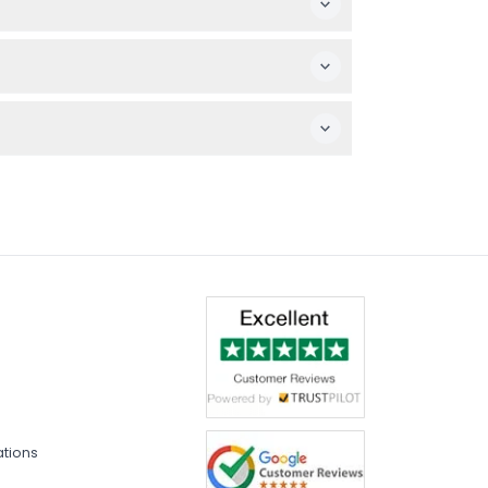
rriture et les boissons extérieures ne sont
ives sans annulation, remboursement ou
peindre de manière vivante la Ville
ations