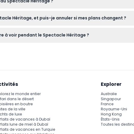
 au Spectacle Héritage ?
 avec votre groupe.
 soit de spécial car une bouteille d'eau est incluse, mais la nou
acle Héritage, et puis-je annuler si mes plans changent ?
r ce site web. Veuillez noter que toutes les ventes sont définit
e à voir pendant le Spectacle Héritage ?
itionnelle avec un éclairage et des costumes modernes pour dé
a Vieille Ville de Hội An.
ctivités
Explorer
plorez le monde entier
Australie
fari dans le désert
Singapour
oisières en boutre
France
ites de la ville
Royaume-Uni
chts de luxe
Hong Kong
rfaits de vacances à Dubaï
États-Unis
rfaits lune de miel à Dubaï
Toutes les destin
rfaits de vacances en Turquie