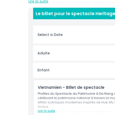
Lire la suite
folklorique authentique et la danse classique 
scénique moderne, créant une atmosphère visu
Le billet pour le spectacle Heritag
dynamique, des costumes élégants et des effets
profondément culturelle et incroyablement con
Show raconte une histoire millénaire à travers l'a
culturelle du Vietnam dans un voyage émotionnel
Select a Date
première fois ou un voyageur de retour, c’est l'
culture vietnamienne à Da Nang.
Adulte
Points forts
Inclus
Enfant
Politique enfant/adulte
Vietnamien - Billet de spectacle
Profitez du Spectacle du Patrimoine à Da Nang a
Exclus
célébrant le patrimoine national à travers la mus
effets scéniques modernes inspirés de Hué, My S
Inclus
Lire la suite
Heures d'ouverture
1 billet(s) pour le spectacle du patrimoine