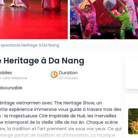
le spectacle Heritage à Da Nang
le Heritage à Da Nang
Mobiles
Duration
ur votre téléphone
60 minutes
mboursable
héritage vietnamien avec The Heritage Show, un
tte expérience immersive vous guide à travers trois des
 : la majestueuse Cité Impériale de Hué, les merveilles
e intemporel de la Vieille Ville de Hoi An. Chaque scène
e, la tradition et l'art prennent vie sous vos yeux. Ce qui
lange parfait de tradition et d'innovation. La musique