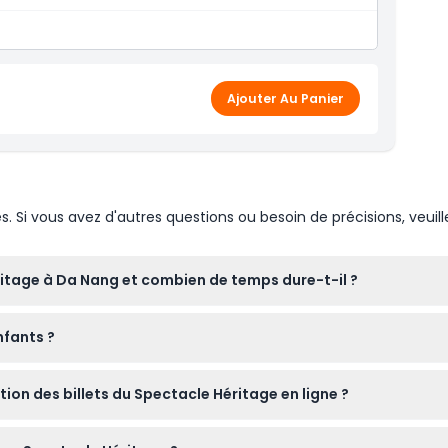
Ajouter Au Panier
Si vous avez d'autres questions ou besoin de précisions, veuill
itage à Da Nang et combien de temps dure-t-il ?
s quotidiennes à 17h00 et 19h45, chacune durant 60 minutes. Ve
nfants ?
 une fois le spectacle commencé (sous réserve de modifications 
 le même tarif que les adultes, tandis que ceux mesurant 119 
ation des billets du Spectacle Héritage en ligne ?
amien. Cela en fait une expérience culturelle adaptée aux famille
 selon le principe du premier arrivé, premier servi pour les b