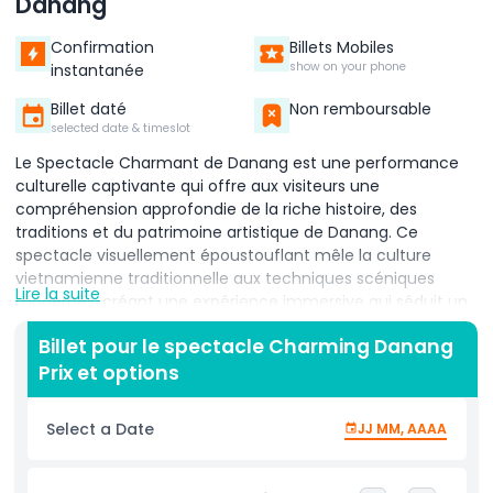
Danang
Confirmation
Billets Mobiles
show on your phone
instantanée
Billet daté
Non remboursable
selected date & timeslot
Le Spectacle Charmant de Danang est une performance
culturelle captivante qui offre aux visiteurs une
compréhension approfondie de la riche histoire, des
traditions et du patrimoine artistique de Danang. Ce
spectacle visuellement époustouflant mêle la culture
vietnamienne traditionnelle aux techniques scéniques
Lire la suite
modernes, créant une expérience immersive qui séduit un
public de tous âges. À travers une narration expressive, la
Billet pour le spectacle Charming Danang
performance met en lumière l'évolution de la ville tout en
Prix et options
honorant ses racines anciennes. Des danseurs et
interprètes talentueux montent sur scène vêtus de
costumes colorés et finement conçus, donnant vie à
Select a Date
JJ MM, AAAA
chaque scène avec élégance et énergie. Le spectacle met
magnifiquement en valeur des éléments de l'ancienne
civilisation cham, aux côtés des traditions folkloriques