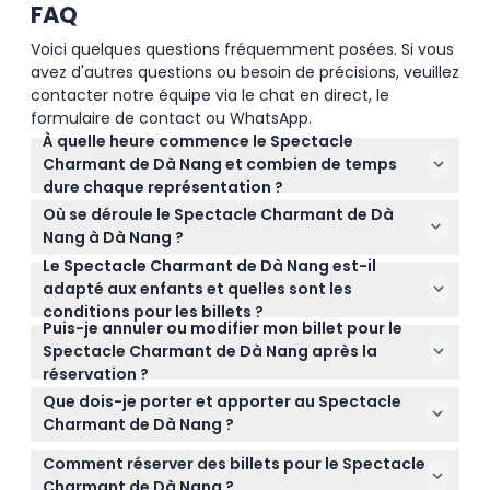
FAQ
Voici quelques questions fréquemment posées. Si vous
avez d'autres questions ou besoin de précisions, veuillez
contacter notre équipe via le chat en direct, le
formulaire de contact ou WhatsApp.
À quelle heure commence le Spectacle
Charmant de Dà Nang et combien de temps
dure chaque représentation ?
Le Spectacle Charmant de Dà Nang propose deux
Où se déroule le Spectacle Charmant de Dà
représentations quotidiennes à 17h00 et 19h30,
Nang à Dà Nang ?
chacune durant environ 70 minutes. Veuillez
Le Spectacle Charmant de Dà Nang est-il
Le spectacle a lieu à la Maison de la Culture du
vérifier la disponibilité et les horaires exacts lors de
adapté aux enfants et quelles sont les
Travail de Dà Nang, située au 2, rue Cách Mạng
la réservation en ligne.
conditions pour les billets ?
Tháng Tám dans le district de Hải Châu, Dà Nang.
Puis-je annuler ou modifier mon billet pour le
Les enfants mesurant moins de 80 cm entrent
Spectacle Charmant de Dà Nang après la
gratuitement mais n'ont pas de siège ; les enfants
réservation ?
entre 80 et 120 cm doivent avoir un billet enfant, et
Non — une fois réservés en ligne, les billets ne
ceux de plus de 120 cm nécessitent un billet adulte.
Que dois-je porter et apporter au Spectacle
peuvent être annulés, remboursés ni modifiés, alors
Le spectacle est familial et adapté à tous les âges.
Charmant de Dà Nang ?
veuillez être sûr de vos plans avant d’acheter.
Il est recommandé de porter des vêtements
Comment réserver des billets pour le Spectacle
décontractés et confortables pour profiter
Charmant de Dà Nang ?