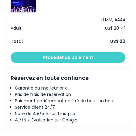
Politique enfant/adulte
JJ MM, AAAA
Heures d'ouverture
Adult
US$ 20 × 1
Total
US$ 20
À savoir
Procéder au paiement
Code vestimentaire
Politique d'annulation
Réservez en toute confiance
Garantie du meilleur prix
Pas de frais de réservation
Paiement entièrement chiffré de bout en bout
Service client 24/7
Note de 4,8/5 ⭐ sur Trustpilot
4,7/5 ⭐ Évaluation sur Google