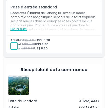
Pass d'entrée standard
Exclus
Découvrez L'Habitat de Penang Hill avec un accès
complet à ses magnifiques sentiers de la forêt tropicale,
ses passerelles dans la canopée et ses points de vue
Non adapté pour
panoramiques. Profitez d'une entrée unique dans la
Lire la suite
beauté naturelle de la Réserve de biosphère de Penang
Hill.
Heures d'ouverture
Inclus
Adulte:
US$ 14.67
US$ 13.20
Profitez d'une entrée unique à L'Habitat de Penang
Enfant:
US$ 9.78
US$ 8.80
Hill.
Sénior:
US$ 9.78
US$ 8.80
À savoir
Explorez les sentiers de la forêt tropicale, les
passerelles dans la canopée et les points de vue
panoramiques.
Emplacement
Récapitulatif de la commande
Comment s'y rendre
Comment échanger
Date de l'activité
JJ MM, AAAA
Politique d'annulation
Adulte
US$ 14.67 × 1