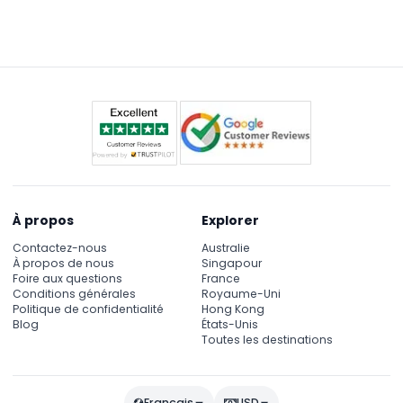
recommandée pour les personnes ayant des
conditions médicales préexistantes ou sujettes au
mal des transports, mais les autres parties du parc
devraient être adaptées.
À propos
Explorer
Contactez-nous
Australie
À propos de nous
Singapour
Foire aux questions
France
Conditions générales
Royaume-Uni
Politique de confidentialité
Hong Kong
Blog
États-Unis
Toutes les destinations
Français
USD