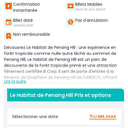
Confirmation
Billets Mobiles
show on your phone
instantanée
Billet daté
Pas d'annulation
selected date
Non remboursable
Découvrez Le Habitat de Penang Hill : une expérience en
forêt tropicale comme nulle autre Niché au sommet de
Penang Hill, Le Habitat de Penang Hill est un parc de
découverte de la forêt tropicale primé et une attraction
fièrement certifiée B Corp. Il sert de porte d'entrée à la
Réserve de biosphère de Penang Hill de l'UNESCO, offrant
Lire la suite
aux visiteurs la possibilité de se reconnecter avec la nature
dans l'un des environnements naturels les plus
Le Habitat de Penang Hill Prix et options
époustouflants de Malaisie. Promenez-vous le long d'un
sentier naturel de 1.6 kilomètre entouré de forêt ancienne,
où vous rencontrerez une riche variété de flore et de faune
propres à l'écosystème de Penang. Des arbres tropicaux
Sélectionner une date
JJ MM, AAAA
géants aux langurs à feuilles dusky joueurs, chaque pas
révèle quelque chose de nouveau et de fascinant. Ne