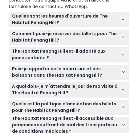
formulaire de contact ou WhatsApp.
Quelles sont les heures d'ouverture de The
Habitat Penang Hill ?
Le parc est ouvert tous les jours de 9h00 à 17h30,
Comment puis-je réserver des billets pour The
avec la dernière entrée à 17h30 et la sortie avant
Habitat Penang Hill ?
19h00. Les promenades du soir commencent à
Vous pouvez facilement réserver vos billets en ligne
17h30 et se poursuivent jusqu'à 21h00, avec la
The Habitat Penang Hill est-il adapté aux
ici même sur ce site pour garantir votre entrée le
dernière entrée à 18h30. (sujets à changement —
jeunes enfants ?
jour de votre visite.
veuillez confirmer au moment de la réservation)
Oui, les enfants de 0 à 3 ans entrent gratuitement
Puis-je apporter de la nourriture et des
mais doivent être accompagnés d'un adulte
boissons dans The Habitat Penang Hill ?
payant. Les enfants de 4 à 12 ans nécessitent un
Il n'est pas recommandé d'apporter votre propre
billet enfant, et ceux de 13 ans et plus un billet
À quoi dois-je m'attendre le jour de ma visite à
nourriture et boissons car il y a des cafés sur place,
adulte.
The Habitat Penang Hill ?
notamment Le Stable Café et Le Habitat Café,
Attendez-vous à explorer des sentiers de forêt
ouverts du matin jusqu'en fin d'après-midi.
Quelle est la politique d'annulation des billets
tropicale, profiter des promenades dans la
pour The Habitat Penang Hill ?
canopée comme le pont à double travée Langur
The Habitat Penang Hill est-il accessible aux
Les billets ne sont ni remboursables ni annulables,
Way, et admirer des vues panoramiques depuis le
personnes souffrant de mal des transports ou
assurez-vous donc que vos plans sont confirmés
Curtis Crest Tree Top Walk dans une magnifique
de conditions médicales ?
avant de réserver.
Réserve de Biosphère de l'UNESCO.
L'expérience Wild Immersions VR n'est pas