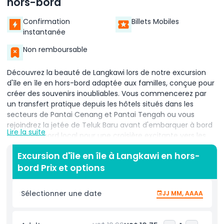
hors-bord
Confirmation
Billets Mobiles
instantanée
Non remboursable
Découvrez la beauté de Langkawi lors de notre excursion
d'île en île en hors-bord adaptée aux familles, conçue pour
créer des souvenirs inoubliables. Vous commencerez par
un transfert pratique depuis les hôtels situés dans les
secteurs de Pantai Cenang et Pantai Tengah ou vous
rejoindrez la jetée de Teluk Baru avant d'embarquer à bord
Lire la suite
d'un hors-bord local pour une croisière excitante vers les
superbes îles du sud de Langkawi. En chemin, vous
Excursion d'île en île à Langkawi en hors-
immortaliserez des moments photo parfaits avec l'île
bord Prix et options
Dayang Bunting (le fameux lac de la Demoiselle Enceinte)
en arrière-plan, vous admirerez des vues à couper le
souffle depuis le point de vue Dino et le Rocher du Lion, et
Sélectionner une date
JJ MM, AAAA
vous participerez à une activité ludique de nourrissage des
poissons sur l'île Jong. Prochaine escale : l'île Singa Besar, où
vous observerez des aigles sauvages planer au-dessus de