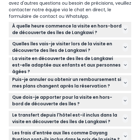
avez d'autres questions ou besoin de précisions, veuillez
contacter notre équipe via le chat en direct, le
formulaire de contact ou WhatsApp.
À quelle heure commence la visite en hors-bord
de découverte des îles de Langkawi ?
Les visites commencent généralement à 9h00 ou
Quelles îles vais-je visiter lors de la visite en
14h00 et durent environ 4 heures. Les visites privées
découverte des îles de Langkawi ?
offrent des horaires de départ flexibles entre 9h00
La visite en découverte des îles de Langkawi
Vous explorerez plusieurs îles, notamment l'île de
et 13h00 (sous réserve de modification — veuillez
est-elle adaptée aux enfants et aux personnes
Dayang Bunting avec son célèbre lac d'eau douce,
confirmer au moment de la réservation).
âgées ?
l'île de Singa Besar pour observer les aigles, et l'île
Oui, la visite accueille les invités de 3 à 99 ans, avec
de Beras Basah où vous pourrez vous détendre sur
Puis-je annuler ou obtenir un remboursement si
des tarifs correspondant aux enfants et aux
des plages de sable blanc et nourrir les poissons.
mes plans changent après la réservation ?
adultes.
Les billets ne sont pas remboursables et ne
Que dois-je apporter pour la visite en hors-
peuvent pas être annulés, alors assurez-vous de
bord de découverte des îles ?
réserver soigneusement la date et l'heure
Apportez votre maillot de bain et une serviette pour
auxquelles vous prévoyez de participer à la visite.
Le transfert depuis l'hôtel est-il inclus dans la
profiter confortablement du temps à la plage et de
visite en découverte des îles de Langkawi ?
la baignade pendant la visite.
Les transferts gratuits depuis l'hôtel sont inclus
Les frais d'entrée aux îles comme Dayang
uniquement pour les hôtels situés à Pantai Cenang
Bunting sont-ils inclus dans le prix de la visite ?