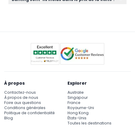
et Pantai Tengah ; sinon, vous devrez vous rendre
Les frais d'entrée à l'île de Dayang Bunting et autres
directement au point de rendez-vous au Jetée de
dépenses personnelles ne sont pas inclus dans le
Teluk Baru.
prix de la visite et doivent être payés séparément.
À propos
Explorer
Contactez-nous
Australie
À propos de nous
Singapour
Foire aux questions
France
Conditions générales
Royaume-Uni
Politique de confidentialité
Hong Kong
Blog
États-Unis
Toutes les destinations