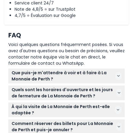
Service client 24/7
Note de 4,8/5 ⭐ sur Trustpilot
4,7/5 ⭐ Évaluation sur Google
FAQ
Voici quelques questions fréquemment posées. Si vous
avez d'autres questions ou besoin de précisions, veuillez
contacter notre équipe via le chat en direct, le
formulaire de contact ou WhatsApp.
Que puis-je m'attendre à voir et à faire à La
Monnaie de Perth ?
À La Monnaie de Perth, vous explorerez des
Quels sont les horaires d'ouverture et les jours
expositions fascinantes sur l'or, assisterez à des
de fermeture de La Monnaie de Perth ?
démonstrations en direct de coulée d'or et verrez
La Monnaie de Perth est ouverte tous les jours de
l'une des plus grandes pièces d'or du monde. Vous
À qui la visite de La Monnaie de Perth est-elle
9h00 à 17h00, y compris les week-ends et les jours
pouvez également participer à des visites guidées
adaptée ?
fériés, sauf le Vendredi saint, le jour de Noël, le
pour en apprendre davantage sur le processus de
La Monnaie de Perth convient à tous les âges :
lendemain de Noël, le jour de l'Anzac et le jour de
Comment réserver des billets pour La Monnaie
fabrication des pièces et sur la riche histoire de l'or
adultes de 16 ans et plus, enfants âgés de 5 à 15
l'An (sous réserve de modifications — veuillez
de Perth et puis-je annuler ?
de l'Australie-Occidentale.