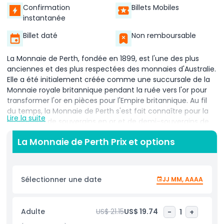
Confirmation
Billets Mobiles
instantanée
Billet daté
Non remboursable
La Monnaie de Perth, fondée en 1899, est l'une des plus
anciennes et des plus respectées des monnaies d'Australie.
Elle a été initialement créée comme une succursale de la
Monnaie royale britannique pendant la ruée vers l'or pour
transformer l'or en pièces pour l'Empire britannique. Au fil
du temps, la Monnaie de Perth s'est fait connaître pour la
Lire la suite
production de souverains en or et de demi-souverains de
haute qualité qui ont contribué à façonner l'économie
La Monnaie de Perth Prix et options
australienne. La monnaie a joué un rôle clé en
transformant l'or brut en monnaie officielle, stimulant le
commerce et les affaires dans tout le pays. Aujourd'hui, la
Monnaie de Perth est renommée mondialement pour ses
Sélectionner une date
JJ MM, AAAA
pièces d'investissement de qualité, y compris en or, en
argent et en platine. Elle attire des investisseurs et des
collectionneurs du monde entier intéressés par les pièces
Adulte
US$ 21.15
US$ 19.74
-
1
+
rares et les métaux précieux. Les visiteurs de la Monnaie de