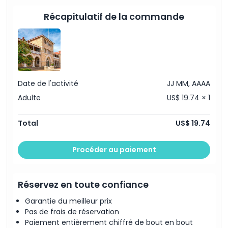
Accès à des produits en or exclusifs disponibles à
l'achat
Récapitulatif de la commande
À savoir
Emplacement
Date de l'activité
JJ MM, AAAA
Comment s'y rendre
Adulte
US$ 19.74 × 1
Comment échanger
Total
US$ 19.74
Politique d'annulation
Procéder au paiement
Réservez en toute confiance
Garantie du meilleur prix
Pas de frais de réservation
Paiement entièrement chiffré de bout en bout