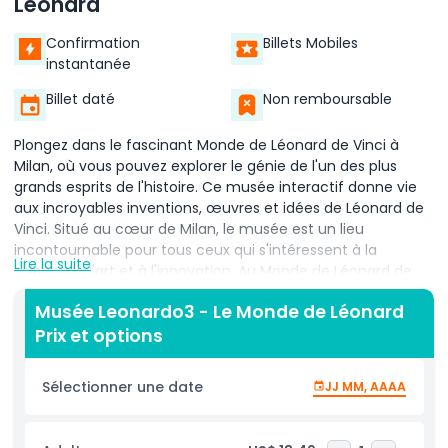
Léonard
Confirmation
Billets Mobiles
instantanée
Billet daté
Non remboursable
Plongez dans le fascinant Monde de Léonard de Vinci à
Milan, où vous pouvez explorer le génie de l'un des plus
grands esprits de l'histoire. Ce musée interactif donne vie
aux incroyables inventions, œuvres et idées de Léonard de
Vinci. Situé au cœur de Milan, le musée est un lieu
incontournable pour tous ceux qui s'intéressent à la
Lire la suite
science, à l'art et à l'innovation. Au Monde de Léonard de
Vinci, vous pouvez voir des modèles grandeur nature de ses
Musée Leonardo3 - Le Monde de Léonard
inventions, construits à partir de ses croquis originaux. Ces
Prix et options
machines illustrent ses brillantes idées en ingénierie, vol et
mécanique. Le musée propose également des affichages
numériques permettant aux visiteurs d'interagir avec ses
Sélectionner une date
JJ MM, AAAA
célèbres œuvres, notamment la Joconde et La Cène. Le
musée offre une expérience engageante où les visiteurs
peuvent participer à des activités pratiques et explorer en