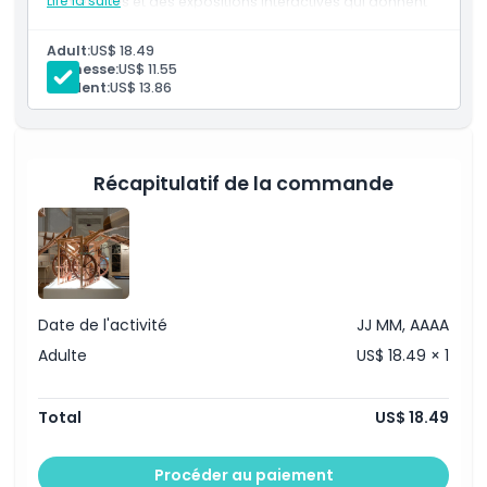
Lire la suite
numériques et des expositions interactives qui donnent
À savoir
vie à son génie de manière ludique et captivante.
Adult:
US$ 18.49
Jeunesse:
US$ 11.55
Emplacement
Student:
US$ 13.86
Comment s'y rendre
Récapitulatif de la commande
Politique d'annulation
Date de l'activité
JJ MM, AAAA
Adulte
US$ 18.49 × 1
Total
US$ 18.49
Procéder au paiement