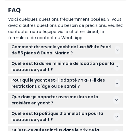
FAQ
Voici quelques questions fréquemment posées. Si vous
avez d'autres questions ou besoin de précisions, veuillez
contacter notre équipe via le chat en direct, le
formulaire de contact ou WhatsApp.
Comment réserver le yacht de luxe White Pearl
de 55 pieds à Dubai Marina ?
Vous pouvez facilement réserver votre croisière en
Quelle est la durée minimale de location pour la
yacht de luxe en ligne directement ici sur ce site. Il
location du yacht ?
vous suffit de sélectionner votre date et heure
La durée minimale de location pour le yacht de luxe
préférées pour vérifier la disponibilité et compléter
Pour qui le yacht est-il adapté ? Y a-t-il des
White Pearl de 55 pieds est de 2 heures, ce qui vous
votre réservation en quelques clics.
restrictions d'âge ou de santé ?
laisse assez de temps pour vous détendre et
Ce yacht est parfait pour les groupes intimes, les
profiter de la croisière autour de Dubai Marina. Vous
Que dois-je apporter avec moi lors de la
célébrations et les familles, pouvant accueillir
pouvez choisir des durées plus longues selon vos
croisière en yacht ?
confortablement jusqu'à 22 invités. Il n'y a pas de
préférences.
Nous recommandons d'apporter un maillot de bain
restrictions d'âge strictes, mais tous les passagers
Quelle est la politique d'annulation pour la
si vous prévoyez de nager, ainsi que des vêtements
doivent être en mesure de profiter de l'expérience
location du yacht ?
décontractés élégants en été ou une légère veste
en toute sécurité.
Vous pouvez annuler jusqu'à 48 heures à l'avance
pour les soirées plus fraîches. N'oubliez pas votre
Qu'est-ce qui est inclus dans le prix de la