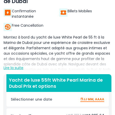
de Dubaï
Confirmation
Billets Mobiles
instantanée
Free Cancellation
Montez à bord du yacht de luxe White Pearl de 55 ft à la
Marina de Dubaï pour une expérience de croisière exclusive
et élégante. Parfaitement adapté aux groupes intimes et
aux occasions spéciales, ce yacht offre de grands espaces
et des équipements haut de gamme pour profiter de la
splendide côte de Dubaï avec style. Naviguez devant des
Lire la suite
sites emblématiques tels que Palm Jumeirah, le Burj Al Arab,
l'Atlantis The Palm et l'Ain Dubaï, en profitant de vues
Yacht de luxe 55ft White Pearl Marina de
panoramiques à couper le souffle depuis le vaste pont
Dubaï Prix et options
soleil ou le confortable salon intérieur. Que vous célébriez
un anniversaire, organisiez une réunion privée ou appréciiez
une croisière au coucher du soleil détendue, le yacht White
Sélectionner une date
JJ MM, AAAA
Pearl offre luxe, confort et intimité. Le yacht est équipé
d'un capitaine professionnel et d'un équipage qui
garantissent une traversée fluide, sûre et mémorable. Les