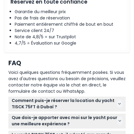
Réservez en toute confiance
Garantie du meilleur prix
Pas de frais de réservation
Paiement entièrement chiffré de bout en bout
Service client 24/7
Note de 4,8/5 ⭐ sur Trustpilot
4,7/5 ⭐ Évaluation sur Google
FAQ
Voici quelques questions fréquemment posées. Si vous
avez d'autres questions ou besoin de précisions, veuillez
contacter notre équipe via le chat en direct, le
formulaire de contact ou WhatsApp.
Comment puis-je réserver la location du yacht
TISCK 75FT à Dubaï ?
Vous pouvez facilement réserver la location du
Que dois-je apporter avec moi sur le yacht pour
yacht TISCK 75FT en ligne directement sur ce site
une meilleure expérience ?
web. Il vous suffit de sélectionner votre date
Nous recommandons d'apporter un maillot de bain