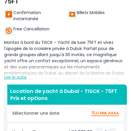
75FT
Confirmation
Billets Mobiles
instantanée
Free Cancellation
Montez à bord du TISCK – Yacht de luxe 75FT et vivez
l'apogée de la croisière privée à Dubaï. Parfait pour de
grands groupes allant jusqu'à 30 invités, ce magnifique
yacht offre un confort exceptionnel, un espace généreux
et des vues panoramiques sur les monuments
emblématiques de Dubaï. Au départ de la Marina de Dubaï,
Lire la suite
votre croisière vous mènera le long du pittoresque golfe
Arabique en passant par Ain Dubaï, la ligne d'horizon de JBR,
Location de yacht à Dubaï - TISCK - 75FT
Palm Jumeirah, Atlantis The Palm et le célèbre Burj Al Arab.
Prix et options
Le yacht dispose de plusieurs zones d'assise, d'un vaste
pont soleil, d'un salon intérieur et de cabines bien
aménagées, offrant une véritable expérience VIP sur l'eau.
Sélectionner une date
JJ MM, AAAA
Un capitaine professionnel et un équipage garantissent un
voyage fluide et agréable. Des boissons non alcoolisées, de
l'eau minérale, des serviettes et des gilets de sauvetage