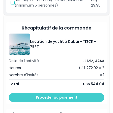
Hot-dogs et hamburgers par personne
US$
Politique d'annulation
(minimum 5 personnes)
29.95
Récapitulatif de la commande
Location de yacht à Dubaï - TISCK -
75FT
Date de l'activité
JJ MM, AAAA
Heures
US$ 272.02 × 2
Nombre d'invités
× 1
Total
US$ 544.04
Procéder au paiement