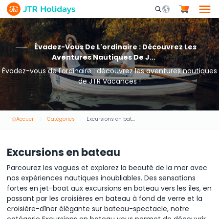
Mobile Search Opene
Évadez-Vous De L'ordinaire : Découvrez Les
Aventures Nautiques De J...
Évadez-vous de l'ordinaire : découvrez les aventures nautiques
de JTR Vacances !
Accueil
Catégories
Excursions en bateau
Excursions en bateau
Parcourez les vagues et explorez la beauté de la mer avec
nos expériences nautiques inoubliables. Des sensations
fortes en jet-boat aux excursions en bateau vers les îles, en
passant par les croisières en bateau à fond de verre et la
croisière-dîner élégante sur bateau-spectacle, notre
catégorie Excursions en bateau vous permet de découvrir